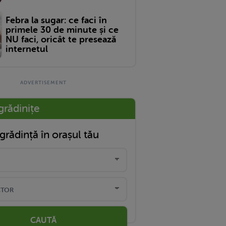
Febra la sugar: ce faci în
primele 30 de minute și ce
NU faci, oricât te presează
internetul
grădinițe
grădință în orașul tău
CAUTĂ