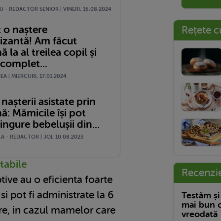
 - REDACTOR SENIOR | VINERI, 16.08.2024
 o naștere
Rețete c
izantă! Am făcut
 la al treilea copil și
complet...
A | MIERCURI, 17.01.2024
nașterii asistate prin
ă: Mămicile își pot
ingure bebelușii din...
 - REDACTOR | JOI, 10.08.2023
tabile
Recenzi
tive au o eficienta foarte
si pot fi administrate la 6
Testăm și
mai bun c
re, in cazul mamelor care
vreodată