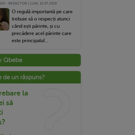
DI - REDACTOR | LUNI, 15.07.2019
O regulă importantă pe care
trebuie să o respecți atunci
când ești părinte, și cu
precădere acel părinte care
este principalul...
y Qbebe
e de un răspuns?
trebare la
ei să
i
s?