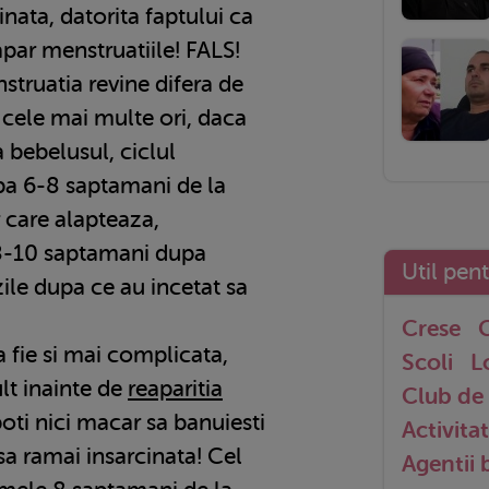
inata, datorita faptului ca
apar menstruatiile! FALS!
truatia revine difera de
e cele mai multe ori, daca
 bebelusul, ciclul
pa 6-8 saptamani de la
r care alapteaza,
 8-10 saptamani dupa
Util pen
zile dupa ce au incetat sa
Crese
G
sa fie si mai complicata,
Scoli
L
lt inainte de
reaparitia
Club de 
poti nici macar sa banuiesti
Activitat
sa ramai insarcinata! Cel
Agentii