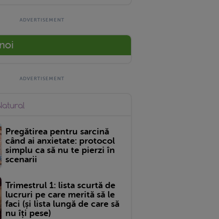
 noi
Pregătirea pentru sarcină
când ai anxietate: protocol
simplu ca să nu te pierzi în
scenarii
Trimestrul 1: lista scurtă de
lucruri pe care merită să le
faci (și lista lungă de care să
nu îți pese)