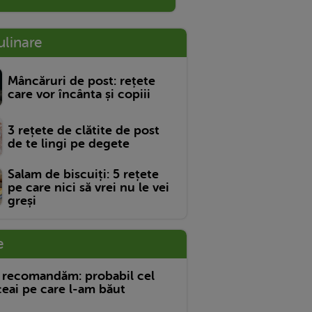
ulinare
Mâncăruri de post: rețete
care vor încânta și copiii
3 rețete de clătite de post
de te lingi pe degete
Salam de biscuiți: 5 rețete
pe care nici să vrei nu le vei
greși
e
 recomandăm: probabil cel
eai pe care l-am băut