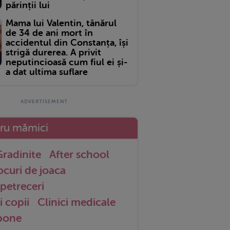
părinții lui
Mama lui Valentin, tânărul
de 34 de ani mort în
accidentul din Constanța, își
strigă durerea. A privit
neputincioasă cum fiul ei și-
a dat ultima suflare
tru mămici
radinite
After school
ocuri de joaca
petreceri
i copii
Clinici medicale
 bone