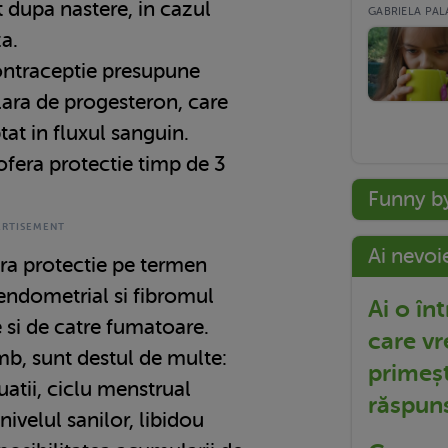
 dupa nastere, in cazul
GABRIELA PALA
a.
ntraceptie presupune
lara de progesteron, care
ptat in fluxul sanguin.
ofera protectie timp de 3
Funny b
Ai nevoi
era protectie pe termen
endometrial si fibromul
Ai o în
te si de catre fumatoare.
care vr
mb, sunt destul de multe:
primeșt
uatii, ciclu menstrual
răspun
nivelul sanilor, libidou