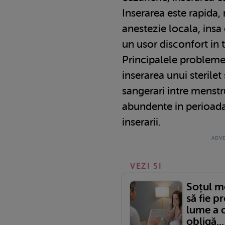
Inserarea este rapida,
anestezie locala, insa 
un usor disconfort in 
Principalele probleme
inserarea unui sterile
sangerari intre menstr
abundente in perioada
inserarii.
VEZI SI
Soțul m
să fie p
lume a c
obligă...