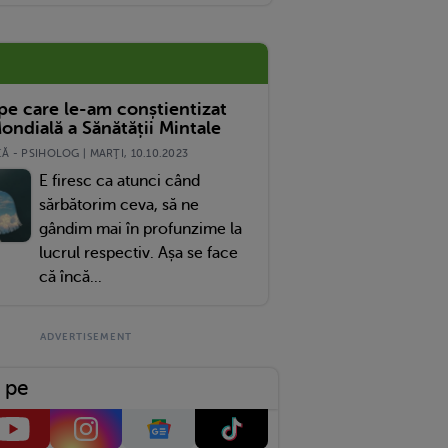
 pe care le-am conștientizat
ondială a Sănătății Mintale
 - PSIHOLOG | MARŢI, 10.10.2023
E firesc ca atunci când
sărbătorim ceva, să ne
gândim mai în profunzime la
lucrul respectiv. Așa se face
că încă...
 pe