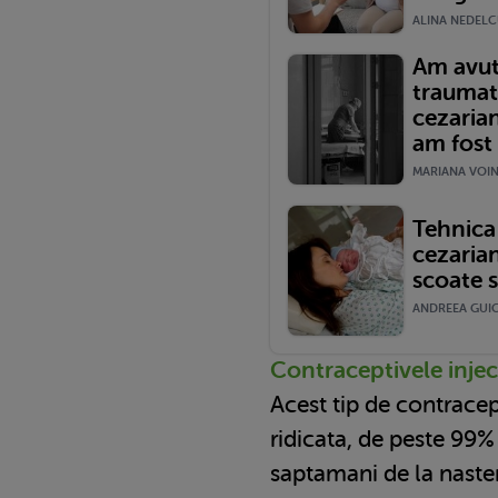
ALINA NEDELCU
Am avut
traumat
cezariană
am fost 
MARIANA VOINE
Tehnica 
cezarian
scoate s
ANDREEA GUICA
Contraceptivele injec
Acest tip de contracep
ridicata, de peste 99% 
saptamani de la naste