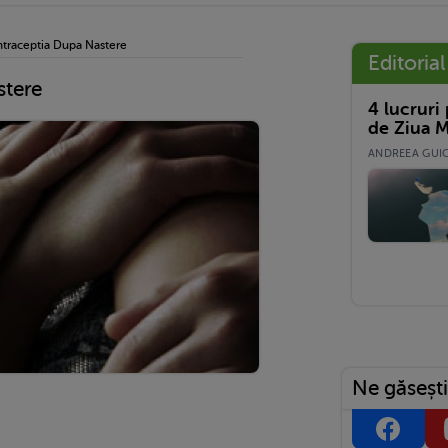
traceptia Dupa Nastere
Editorial
stere
4 lucruri
de Ziua M
ANDREEA GUICĂ
Ne găsești