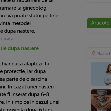
imele 8 saptamani de la
gramare la ginecolog,
are va poate sfatui pe tine
Articole
ivinta metodei
e dupa nastere.
tie dupa nastere
chiar daca alaptezi. Iti
e protectie, iar dupa
vea parte de o sarcina
ni. In cazul unei nasteri
ate fi inserat dupa 6-8
e, in timp ce in cazul unei
ste posibila dupa 6 luni.