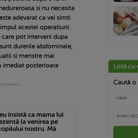
 nedureroasa si nu necesita
este adevarat ca vei simti
timpul acestei operatiuni.
 care pot interveni dupa
t sunt durerile abdominale,
uatii si menstre mai
 imediat posterioara
Listă cu 
Caută o 
eu insistă ca mama lui
rezentă la venirea pe
opilului nostru. Mă