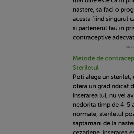
mai bine este ca in pr
nastere, sa faci o pro
acesta fiind singurul c
si partenerul tau in pr
contraceptive adecvat
Metode de contracep
Steriletul
Poti alege un sterilet, 
ofera un grad ridicat d
inserarea lui, nu vei a
nedorita timp de 4-5 a
normale, steriletul po
saptamani de la naster
cezariene, inserarea e