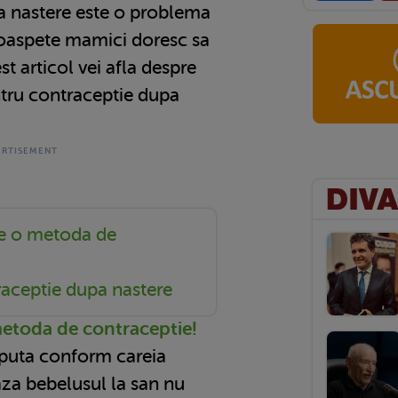
a nastere este o problema
roaspete mamici doresc sa
st articol vei afla despre
tru contraceptie dupa
te o metoda de
aceptie dupa nastere
metoda de contraceptie!
eputa conform careia
aza bebelusul la san nu