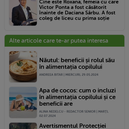
Cine este Roxana, femeia cu care
Victor Ponta a fost căsătorit
înainte de Daciana Sârbu. A fost
coleg de liceu cu prima soție
Alte articole care te-ar putea interesa
Năutul: beneficii și rolul său
în alimentația copilului
ANDREEA BITAR | MIERCURI, 29.05.2024
Apa de cocos: cum o incluzi
în alimentația copilului și ce
beneficii are
ALINA NEDELCU - REDACTOR SENIOR | MARŢI,
02.07.2024
Avertismentul Protecției