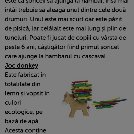
este ca șoriceii să ajungă la hambar, însă mai
întâi trebuie să aleagă unul dintre cele două
drumuri. Unul este mai scurt dar este păzit
de pisică, iar celălalt este mai lung și plin de
tuneluri. Poate fi jucat de copiii cu vârsta de
peste 6 ani, câștigător fiind primul șoricel
care ajunge la hambarul cu cașcaval.
Joc donkey
Este fabricat în
totalitate din
lemn și vopsit în
culori
ecologice, pe
bază de apă.
Acesta conține