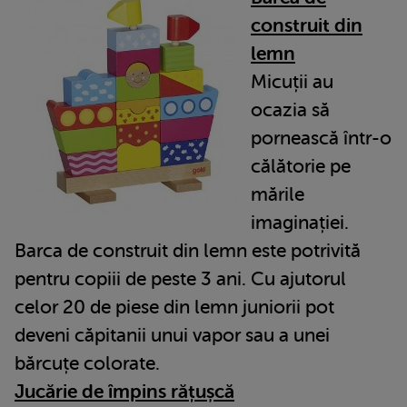
construit din
lemn
Micuții au
ocazia să
pornească într-o
călătorie pe
mările
imaginației.
Barca de construit din lemn este potrivită
pentru copiii de peste 3 ani. Cu ajutorul
celor 20 de piese din lemn juniorii pot
deveni căpitanii unui vapor sau a unei
bărcuțe colorate.
Jucărie de împins rățușcă