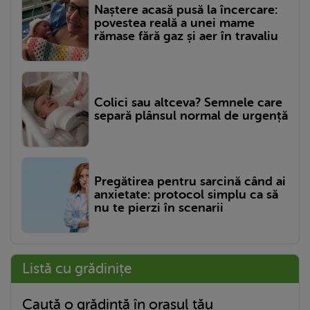
Naștere acasă pusă la încercare:
povestea reală a unei mame
rămase fără gaz și aer în travaliu
Colici sau altceva? Semnele care
separă plânsul normal de urgență
Pregătirea pentru sarcină când ai
anxietate: protocol simplu ca să
nu te pierzi în scenarii
Listă cu grădinițe
Caută o grădință în orașul tău