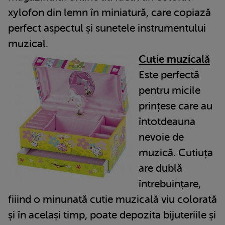
xylofon din lemn în miniatură, care copiază
perfect aspectul și sunetele instrumentului
muzical.
Cutie muzicală
Este perfectă
pentru micile
prințese care au
întotdeauna
nevoie de
muzică. Cutiuța
are dublă
întrebuințare,
fiiind o minunată cutie muzicală viu colorată
și în același timp, poate depozita bijuteriile și