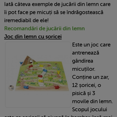
Iată câteva exemple de jucării din lemn care
îi pot face pe micuți să se îndrăgostească
iremediabil de ele!
Recomandări de jucării din lemn
Joc din lemn cu șoricei
E
ste un joc care
antrenează
gândirea
micuților.
Conține un zar,
12 șoricei, o
pisică și 3
movile din lemn.
Scopul jocului