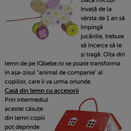
învață de la
vârsta de 1 an să
împingă
jucăriile, trebuie
să încerce să le
și tragă. Oița din
lemn de pe IQbebe.ro se poate transforma
în așa-zisul "animal de companie" al
copiilor, care îi va urma oriunde.
Casă din lemn cu accesorii
Prin intermediul
acestei căsuțe
din lemn copiii
pot deprinde