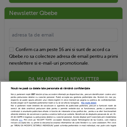
Newsletter Qbebe
Confirm ca am peste 16 ani si sunt de acord ca
Qbebe.ro sa colecteze adresa de email pentru a primi
newslettere si e-mail-uri promotionale.
DA, MA ABONEZ LA NEWSLETTER
Nouă ne pasă ca datele tale personale să rămână confidențiale
Noi și partenerii noștri
1017
stocăm și/sau accesăm informații pe dispozitivul dvs., precum identificatorii cookie unici
pentru prelucrarea datelor cu caracter personal. Puteți accepta sau gestiona preferințele dvs. făcând clic mai jos,
respectiv vă puteți opune utilizării unui interes legitim în orice moment pe pagina cu politica de confidențialitate.
Aceste alegeri vor fi raportate partenerilor noștri și nu vă vor afecta navigarea.
Mai multe detalii
Noi si partenerii nostri (retelele de socializare si agentiile de publicitate partenere, precum si furnizorii nostri de
servicii de date analitice) prelucram date pentru a permite website-ului sa functioneze, pentru a personaliza
continutul si anunturile publicitare afisate in functie de interesele si/sau profilul dvs., pentru a va oferi functionalitati
aferente retelelor de socializare si pentru a analiza traficul pe website. Beneficiati de drepturile prevazute de art. 15-
22 din GDPR in legatura cu prelucrarea datelor cu caracter personal. Aceste drepturi pot fi exercitate prin modalitatea
indicata
aici
. Prin click pe “ACCEPT TOATE”, acceptati folosirea tuturor Tehnologiilor de tip Cookie, care implica
inclusiv acceptul dvs. cu privire la stocarea/accesarea informatiilor de catre Vendor-ii cu care colaboram. Prin click
Echipa Editoriala
Newsletter
Contact
pe “VREAU SA MODIFIC SETARILE INDIVIDUAL” puteti schimba preferintele in mod individual, mai putin cele legate