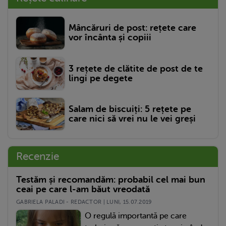
Mâncăruri de post: rețete care
vor încânta și copiii
3 rețete de clătite de post de te
lingi pe degete
Salam de biscuiți: 5 rețete pe
care nici să vrei nu le vei greși
Recenzie
Testăm și recomandăm: probabil cel mai bun
ceai pe care l-am băut vreodată
GABRIELA PALADI - REDACTOR | LUNI, 15.07.2019
O regulă importantă pe care