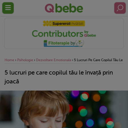
Home
›
Psihologie
›
Dezvoltare Emotionala
›
5 Lucruri Pe Care Copilul Tău Le În
5 lucruri pe care copilul tău le învață prin
joacă