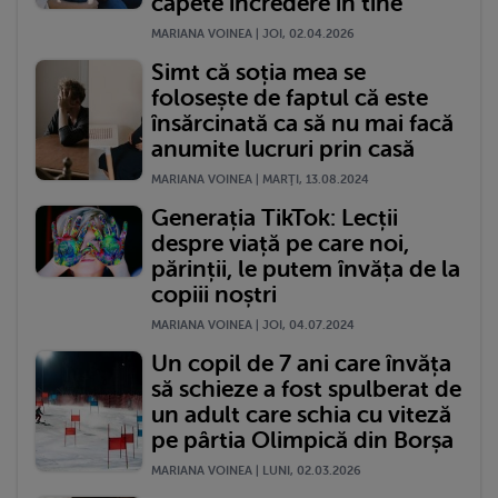
capete încredere în tine
MARIANA VOINEA | JOI, 02.04.2026
Simt că soția mea se
folosește de faptul că este
însărcinată ca să nu mai facă
anumite lucruri prin casă
MARIANA VOINEA | MARŢI, 13.08.2024
Generația TikTok: Lecții
despre viață pe care noi,
părinții, le putem învăța de la
copiii noștri
MARIANA VOINEA | JOI, 04.07.2024
Un copil de 7 ani care învăța
să schieze a fost spulberat de
un adult care schia cu viteză
pe pârtia Olimpică din Borșa
MARIANA VOINEA | LUNI, 02.03.2026