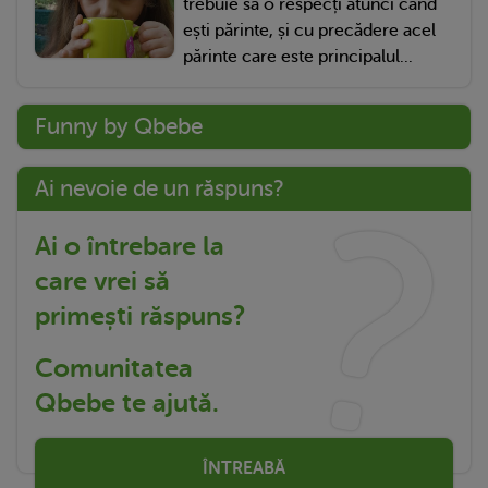
trebuie să o respecți atunci când
ești părinte, și cu precădere acel
părinte care este principalul...
Funny by Qbebe
Ai nevoie de un răspuns?
Ai o întrebare la
care vrei să
primești răspuns?
Comunitatea
Qbebe te ajută.
ÎNTREABĂ