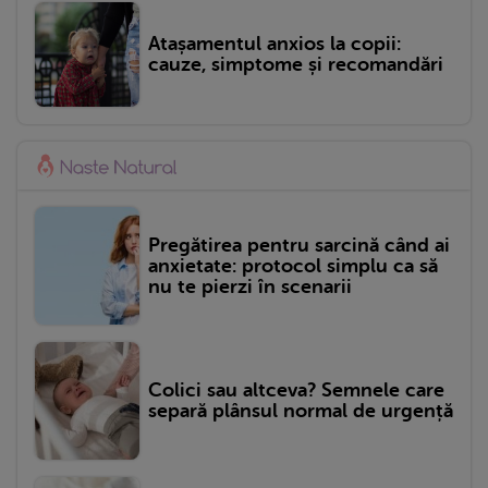
Atașamentul anxios la copii:
cauze, simptome și recomandări
Pregătirea pentru sarcină când ai
anxietate: protocol simplu ca să
nu te pierzi în scenarii
Colici sau altceva? Semnele care
separă plânsul normal de urgență