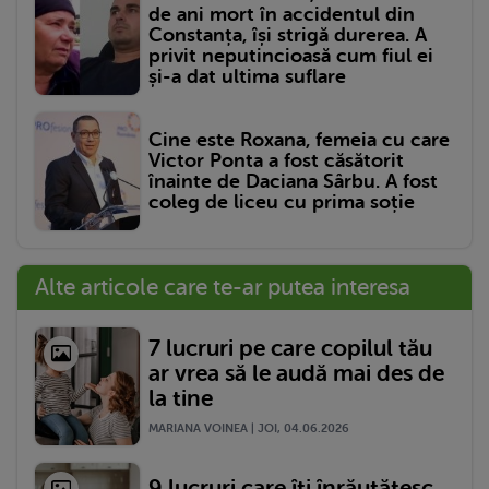
de ani mort în accidentul din
Constanța, își strigă durerea. A
privit neputincioasă cum fiul ei
și-a dat ultima suflare
Cine este Roxana, femeia cu care
Victor Ponta a fost căsătorit
înainte de Daciana Sârbu. A fost
coleg de liceu cu prima soție
Alte articole care te-ar putea interesa
7 lucruri pe care copilul tău
ar vrea să le audă mai des de
la tine
MARIANA VOINEA | JOI, 04.06.2026
9 lucruri care îți înrăutățesc