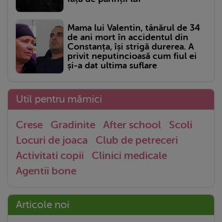
Mama lui Valentin, tânărul de 34
de ani mort în accidentul din
Constanța, își strigă durerea. A
privit neputincioasă cum fiul ei
și-a dat ultima suflare
Util pentru mămici
Crese
Gradinite
After school
Scoli
Locuri de joaca
Club de petreceri
Activitati copii
Clinici medicale
Agentii bone
Articole noi