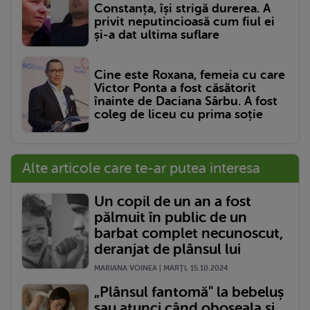
Constanța, își strigă durerea. A
privit neputincioasă cum fiul ei
și-a dat ultima suflare
Cine este Roxana, femeia cu care
Victor Ponta a fost căsătorit
înainte de Daciana Sârbu. A fost
coleg de liceu cu prima soție
Alte articole care te-ar putea interesa
Un copil de un an a fost
pălmuit în public de un
barbat complet necunoscut,
deranjat de plânsul lui
MARIANA VOINEA | MARŢI, 15.10.2024
„Plânsul fantomă" la bebeluș
sau atunci când oboseala și