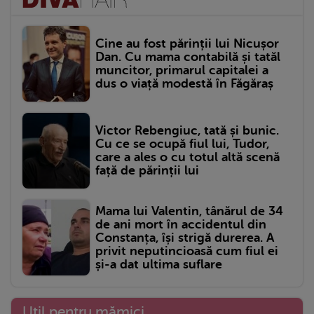
Cine au fost părinții lui Nicușor
Dan. Cu mama contabilă și tatăl
muncitor, primarul capitalei a
dus o viață modestă în Făgăraș
Victor Rebengiuc, tată și bunic.
Cu ce se ocupă fiul lui, Tudor,
care a ales o cu totul altă scenă
față de părinții lui
Mama lui Valentin, tânărul de 34
de ani mort în accidentul din
Constanța, își strigă durerea. A
privit neputincioasă cum fiul ei
și-a dat ultima suflare
Util pentru mămici