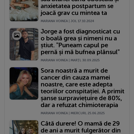
anxietatea postpartum se
joacă grav cu mintea ta
MARIANA VOINEA | JOI, 17.10.2024
Jorge a fost diagnosticat cu
o boală grea și nimeni nu a
știut. "Puneam capul pe
pernă și mă bufnea plânsul"
MARIANA VOINEA | MARŢI, 30.09.2025
Sora noastră a murit de
cancer din cauza mamei
noastre, care este adepta
teoriilor conspitației. A primit
șanse surpraviețuire de 80%,
dar a refuzat chimioterapia
MARIANA VOINEA | MIERCURI, 25.06.2025
Câtă durere! O mamă de 29
de ani a murit fulgerător din