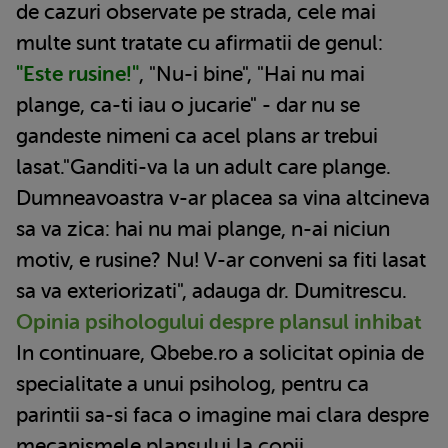
de cazuri observate pe strada, cele mai
multe sunt tratate cu afirmatii de genul:
"Este rusine!"
, "Nu-i bine", "Hai nu mai
plange, ca-ti iau o jucarie" - dar nu se
gandeste nimeni ca acel plans ar trebui
lasat."Ganditi-va la un adult care plange.
Dumneavoastra v-ar placea sa vina altcineva
sa va zica: hai nu mai plange, n-ai niciun
motiv, e rusine? Nu! V-ar conveni sa fiti lasat
sa va exteriorizati", adauga dr. Dumitrescu.
Opinia psihologului despre plansul inhibat
In continuare, Qbebe.ro a solicitat opinia de
specialitate a unui psiholog, pentru ca
parintii sa-si faca o imagine mai clara despre
mecanismele plansului la copii.