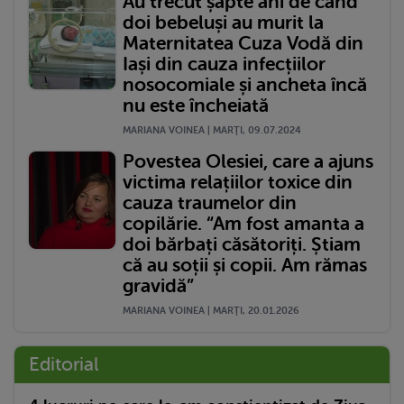
Au trecut șapte ani de când
doi bebeluși au murit la
Maternitatea Cuza Vodă din
Iași din cauza infecțiilor
nosocomiale și ancheta încă
nu este încheiată
MARIANA VOINEA | MARŢI, 09.07.2024
Povestea Olesiei, care a ajuns
victima relațiilor toxice din
cauza traumelor din
copilărie. “Am fost amanta a
doi bărbați căsătoriți. Știam
că au soții și copii. Am rămas
gravidă”
MARIANA VOINEA | MARŢI, 20.01.2026
Editorial