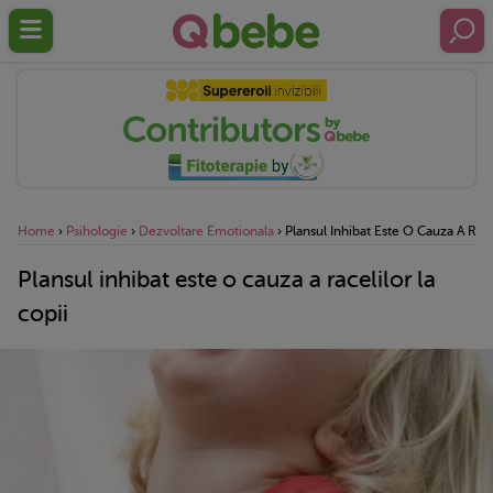
Home
›
Psihologie
›
Dezvoltare Emotionala
›
Plansul Inhibat Este O Cauza A Race
Plansul inhibat este o cauza a racelilor la
copii