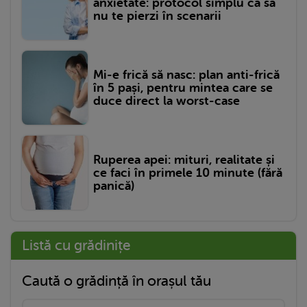
anxietate: protocol simplu ca să
nu te pierzi în scenarii
Mi-e frică să nasc: plan anti-frică
în 5 pași, pentru mintea care se
duce direct la worst-case
Ruperea apei: mituri, realitate și
ce faci în primele 10 minute (fără
panică)
Listă cu grădinițe
Caută o grădință în orașul tău