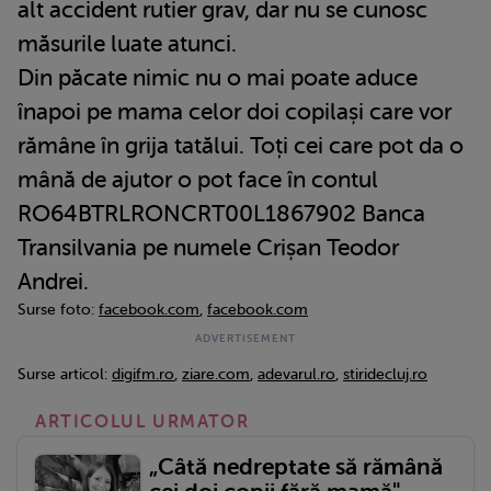
alt accident rutier grav, dar nu se cunosc
măsurile luate atunci.
Din păcate nimic nu o mai poate aduce
înapoi pe mama celor doi copilași care vor
rămâne în grija tatălui. Toți cei care pot da o
mână de ajutor o pot face în contul
RO64BTRLRONCRT00L1867902 Banca
Transilvania pe numele Crișan Teodor
Andrei.
Surse foto:
facebook.com
,
facebook.com
Surse articol:
digifm.ro
,
ziare.com
,
adevarul.ro
,
stiridecluj.ro
ARTICOLUL URMATOR
„Câtă nedreptate să rămână