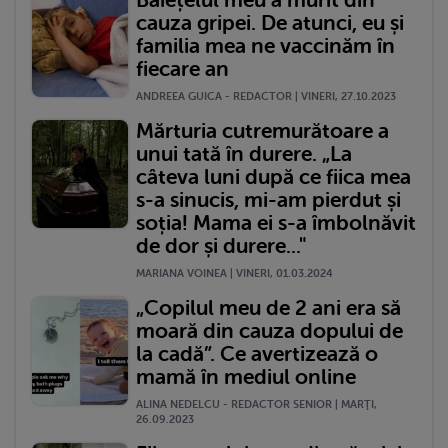
cauza gripei. De atunci, eu și
familia mea ne vaccinăm în
fiecare an
ANDREEA GUICA - REDACTOR | VINERI, 27.10.2023
Mărturia cutremurătoare a
unui tată în durere. „La
câteva luni după ce fiica mea
s-a sinucis, mi-am pierdut și
soția! Mama ei s-a îmbolnăvit
de dor și durere..."
MARIANA VOINEA | VINERI, 01.03.2024
„Copilul meu de 2 ani era să
moară din cauza dopului de
la cadă”. Ce avertizează o
mamă în mediul online
ALINA NEDELCU - REDACTOR SENIOR | MARŢI,
26.09.2023