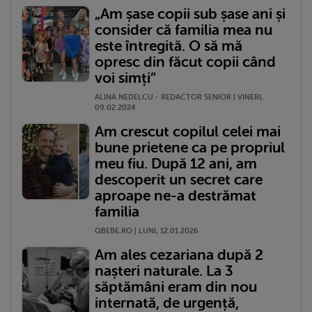
„Am șase copii sub șase ani și
consider că familia mea nu
este întregită. O să mă
opresc din făcut copii când
voi simți”
ALINA NEDELCU - REDACTOR SENIOR | VINERI,
09.02.2024
Am crescut copilul celei mai
bune prietene ca pe propriul
meu fiu. După 12 ani, am
descoperit un secret care
aproape ne-a destrămat
familia
QBEBE.RO | LUNI, 12.01.2026
Am ales cezariana după 2
nașteri naturale. La 3
săptămâni eram din nou
internată, de urgență,