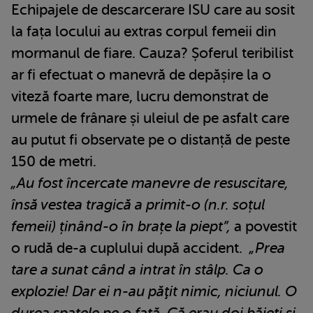
Echipajele de descarcerare ISU care au sosit
la fața locului au extras corpul femeii din
mormanul de fiare. Cauza? Șoferul teribilist
ar fi efectuat o manevră de depășire la o
viteză foarte mare, lucru demonstrat de
urmele de frânare și uleiul de pe asfalt care
au putut fi observate pe o distanță de peste
150 de metri.
„Au fost încercate manevre de resuscitare,
însă vestea tragică a primit-o (n.r. soțul
femeii) ținând-o în brațe la piept”,
a povestit
o rudă de-a cuplului după accident.
„Prea
tare a sunat când a intrat în stâlp. Ca o
explozie! Dar ei n-au păţit nimic, niciunul. O
durea spatele pe o fată. Că erau doi băieţi şi