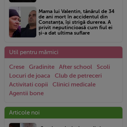
Mama lui Valentin, tânărul de 34
de ani mort în accidentul din
Constanța, își strigă durerea. A
privit neputincioasă cum fiul ei
și-a dat ultima suflare
Util pentru mămici
Crese
Gradinite
After school
Scoli
Locuri de joaca
Club de petreceri
Activitati copii
Clinici medicale
Agentii bone
Articole noi