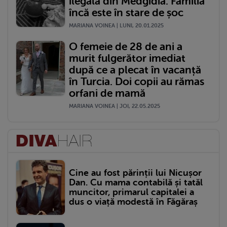
ilegală din Medgidia. Familia
încă este în stare de șoc
MARIANA VOINEA | LUNI, 20.01.2025
O femeie de 28 de ani a
murit fulgerător imediat
după ce a plecat în vacanță
în Turcia. Doi copii au rămas
orfani de mamă
MARIANA VOINEA | JOI, 22.05.2025
Cine au fost părinții lui Nicușor
Dan. Cu mama contabilă și tatăl
muncitor, primarul capitalei a
dus o viață modestă în Făgăraș