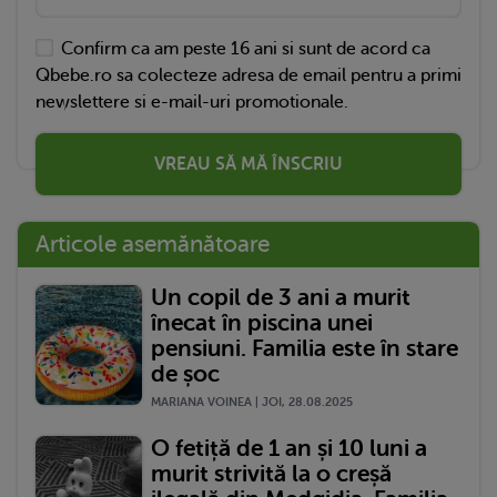
Confirm ca am peste 16 ani si sunt de acord ca
Qbebe.ro sa colecteze adresa de email pentru a primi
newslettere si e-mail-uri promotionale.
VREAU SĂ MĂ ÎNSCRIU
Articole asemănătoare
Un copil de 3 ani a murit
înecat în piscina unei
pensiuni. Familia este în stare
de șoc
MARIANA VOINEA | JOI, 28.08.2025
O fetiță de 1 an și 10 luni a
murit strivită la o creșă