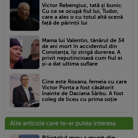
Victor Rebengiuc, tată și bunic.
Cu ce se ocupă fiul lui, Tudor,
care a ales o cu totul altă scenă
față de părinții lui
Mama lui Valentin, tânărul de 34
de ani mort în accidentul din
Constanța, își strigă durerea. A
privit neputincioasă cum fiul ei
și-a dat ultima suflare
Cine este Roxana, femeia cu care
Victor Ponta a fost căsătorit
înainte de Daciana Sârbu. A fost
coleg de liceu cu prima soție
Alte articole care te-ar putea interesa
Băiețelul meu a murit din