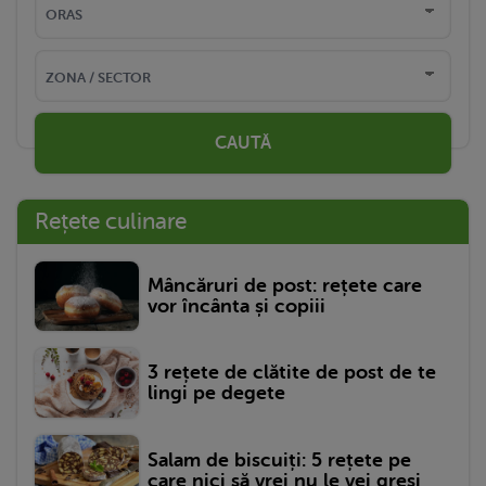
CAUTĂ
Rețete culinare
Mâncăruri de post: rețete care
vor încânta și copiii
3 rețete de clătite de post de te
lingi pe degete
Salam de biscuiți: 5 rețete pe
care nici să vrei nu le vei greși