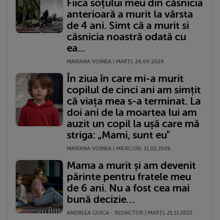
Fiica soțului meu din căsnicia
anterioară a murit la vârsta
de 4 ani. Simt că a murit si
căsnicia noastră odată cu
ea...
MARIANA VOINEA | MARŢI, 24.09.2024
În ziua în care mi-a murit
copilul de cinci ani am simțit
că viața mea s-a terminat. La
doi ani de la moartea lui am
auzit un copil la ușă care mă
striga: „Mami, sunt eu"
MARIANA VOINEA | MIERCURI, 11.02.2026
Mama a murit și am devenit
părinte pentru fratele meu
de 6 ani. Nu a fost cea mai
bună decizie…
ANDREEA GUICA - REDACTOR | MARŢI, 21.11.2023