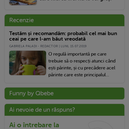
Recenzie
Testăm și recomandăm: probabil cel mai bun
ceai pe care l-am băut vreodată
GABRIELA PALADI - REDACTOR | LUNI, 15.07.2019
O regulă importantă pe care
trebuie să o respecți atunci când
ești părinte, și cu precădere acel
părinte care este principalul...
Funny by Qbebe
Ai nevoie de un răspuns?
Ai o întrebare la