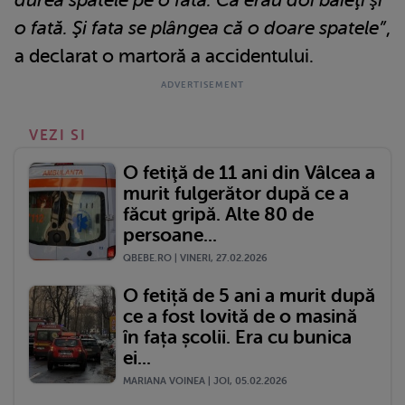
o fată. Şi fata se plângea că o doare spatele”
,
a declarat o martoră a accidentului.
VEZI SI
O fetiţă de 11 ani din Vâlcea a
murit fulgerător după ce a
făcut gripă. Alte 80 de
persoane...
QBEBE.RO | VINERI, 27.02.2026
O fetiță de 5 ani a murit după
ce a fost lovită de o masină
în fața școlii. Era cu bunica
ei...
MARIANA VOINEA | JOI, 05.02.2026