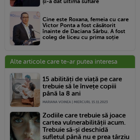
și-a dat ultima suflare
Cine este Roxana, femeia cu care
Victor Ponta a fost căsătorit
înainte de Daciana Sârbu. A fost
coleg de liceu cu prima soție
Alte articole care te-ar putea interesa
15 abilități de viață pe care
trebuie să le învețe copiii
până la 8 ani
MARIANA VOINEA | MIERCURI, 15.11.2023
Zodiile care trebuie să joace
cartea vulnerabilității acum.
Trebuie să-și deschidă
sufletul până nu e prea târziu