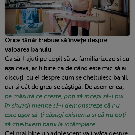
Orice tânăr trebuie să învețe despre
valoarea banului
Ca să-l ajuți pe copil să se familiarizeze și cu
așa ceva, ar fi bine ca de când este mic să ai
discuții cu el despre cum se cheltuiesc banii,
dar și cât de greu se câștigă. De asemenea,
pe măsură ce crește, poți să începi să-l pui
în situații menite să-i demonstreze că nu
este ușor să-ți câștigi existența și că nu poți
să cheltuiești banii la întâmplare.
Cel mai bine un adolescent va învăța despre