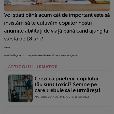
Voi știați până acum cât de important este să
insistăm să le cultivăm copiilor noștri
anumite abilități de viață până când ajung la
vârsta de 18 ani?
Surse:
www.huffingtonpost.com, www.selfsufficientkids.com, www.today.com
ARTICOLUL URMATOR
Crezi că prietenii copilului
tău sunt toxici? Semne pe
care trebuie să le urmărești
MARIANA VOINEA | MIERCURI, 16.08.2023