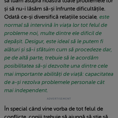
să luăm asupra noastră toate problemele lor
și să nu-i lăsăm să-și înfrunte dificultățile.
Odată ce-și diversifică relațiile sociale
, este
normal să intervină în viața lor tot felul de
probleme noi, multe dintre ele dificil de
depășit. Desigur, este ideal să le putem fi
alături și să-i sfătuim cum să procedeze dar,
pe de altă parte, trebuie să le acordăm
posibilitatea să-și dezvolte una dintre cele
mai importante abilități de viață: capacitatea
de a-și rezolva problemele personale cât
mai independent.
În special când vine vorba de tot felul de
conflicte, copiii trebuie să ajungă să știe să