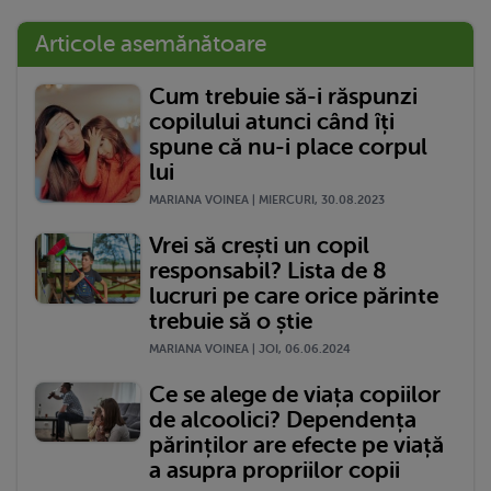
Articole asemănătoare
Cum trebuie să-i răspunzi
copilului atunci când îți
spune că nu-i place corpul
lui
MARIANA VOINEA | MIERCURI, 30.08.2023
Vrei să crești un copil
responsabil? Lista de 8
lucruri pe care orice părinte
trebuie să o știe
MARIANA VOINEA | JOI, 06.06.2024
Ce se alege de viața copiilor
de alcoolici? Dependența
părinților are efecte pe viață
a asupra propriilor copii