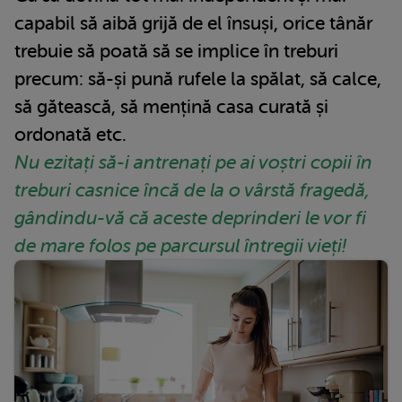
capabil să aibă grijă de el însuși, orice tânăr
trebuie să poată să se implice în treburi
precum: să-și pună rufele la spălat, să calce,
să gătească, să mențină casa curată și
ordonată etc.
Nu ezitați să-i antrenați pe ai voștri copii în
treburi casnice încă de la o vârstă fragedă,
gândindu-vă că aceste deprinderi le vor fi
de mare folos pe parcursul întregii vieți!