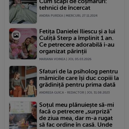
Cum scapi de coșmaruri:
tehnici de încercat
ANDRA PURDEA | MIERCURI, 27.11.2024
Fetița Danielei Iliescu și a lui
Culiță Sterp a împlinit 1 an.
Ce petrecere adorabilă i-au
organizat părinții
MARIANA VOINEA | JOI, 05.03.2026
Sfaturi de la psiholog pentru
mămicile care își duc copiii la
grădiniță pentru prima dată
ANDREEA GUICA - REDACTOR | JOI, 31.08.2023
Soțul meu plănuiește să-mi
facă o petrecere „surpriză"
de ziua mea, dar m-a rugat
să fac ordine în casă. Unde