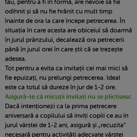
tău, pentru a fi în formă, are nevoie să fie
odihnit și să nu fie hrănit cu mult timp
înainte de ora la care începe petrecerea. În
situația în care acesta are obiceiul să doarmă
în jurul prânzului, decalează ora petrecerii
până în jurul orei în care știi că se trezește
adesea.
Tot pentru a evita ca invitații cei mai mici să
fie epuizați, nu prelungi petrecerea. Ideal
este ca totul să dureze în jur de 1-2 ore.
Asigură-te că micuții invitați nu se plictisesc
Dacă intenționezi ca la prima petrecere
aniversară a copilului să inviți copiii ce au în
jurul vârstei de 1-2 ani, asigură și „recuzita”
necesară pentru activități adecvate vârstei