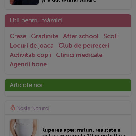
Util pentru mămici
Crese
Gradinite
After school
Scoli
Locuri de joaca
Club de petreceri
Activitati copii
Clinici medicale
Agentii bone
Articole noi
Ruperea apei: mituri, realitate și
ce faci în primele 10 minute (fără