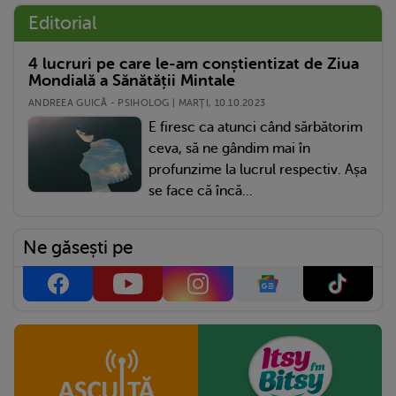
Editorial
4 lucruri pe care le-am conștientizat de Ziua
Mondială a Sănătății Mintale
ANDREEA GUICĂ - PSIHOLOG | MARŢI, 10.10.2023
E firesc ca atunci când sărbătorim
ceva, să ne gândim mai în
profunzime la lucrul respectiv. Așa
se face că încă...
Ne găsești pe