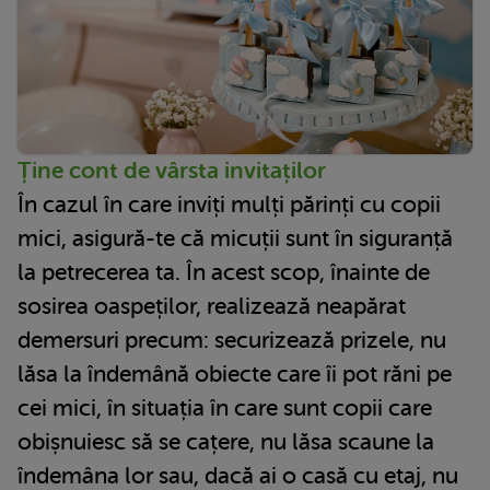
Ține cont de vârsta invitaților
În cazul în care inviți mulți părinți cu copii
mici, asigură-te că micuții sunt în siguranță
la petrecerea ta. În acest scop, înainte de
sosirea oaspeților, realizează neapărat
demersuri precum: securizează prizele, nu
lăsa la îndemână obiecte care îi pot răni pe
cei mici, în situația în care sunt copii care
obișnuiesc să se cațere, nu lăsa scaune la
îndemâna lor sau, dacă ai o casă cu etaj, nu