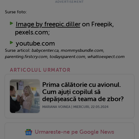
Surse foto:
Image by freepic.diller
on Freepik,
pexels.com;
youtube.com
Surse articol:
babycenter.ca, mommysbundle.com,
parenting.firstcry.com, todaysparent.com, whattoexpect.com
ARTICOLUL URMATOR
Prima călătorie cu avionul.
Cum ajuți copilul să
depășească teama de zbor?
MARIANA VOINEA | MIERCURI, 22.05.2024
Urmareste-ne pe Google News