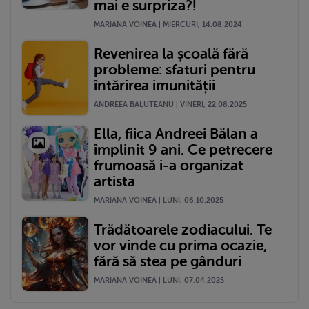
mai e surpriza?!
MARIANA VOINEA | MIERCURI, 14.08.2024
Revenirea la școală fără
probleme: sfaturi pentru
întărirea imunității
ANDREEA BALUTEANU | VINERI, 22.08.2025
Ella, fiica Andreei Bălan a
împlinit 9 ani. Ce petrecere
frumoasă i-a organizat
artista
MARIANA VOINEA | LUNI, 06.10.2025
Trădătoarele zodiacului. Te
vor vinde cu prima ocazie,
fără să stea pe gânduri
MARIANA VOINEA | LUNI, 07.04.2025