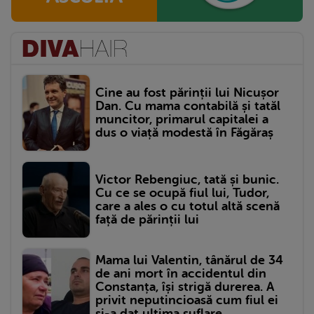
Cine au fost părinții lui Nicușor
Dan. Cu mama contabilă și tatăl
muncitor, primarul capitalei a
dus o viață modestă în Făgăraș
Victor Rebengiuc, tată și bunic.
Cu ce se ocupă fiul lui, Tudor,
care a ales o cu totul altă scenă
față de părinții lui
Mama lui Valentin, tânărul de 34
de ani mort în accidentul din
Constanța, își strigă durerea. A
privit neputincioasă cum fiul ei
și-a dat ultima suflare