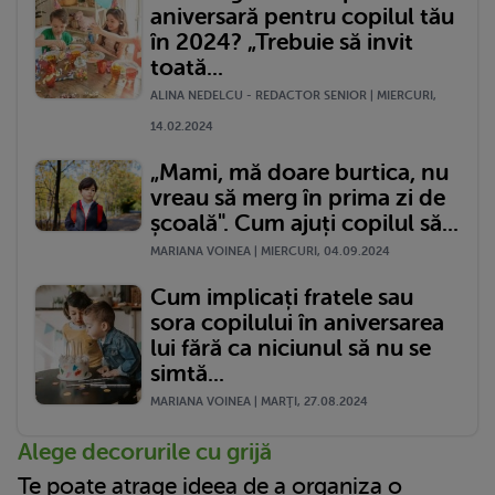
aniversară pentru copilul tău
în 2024? „Trebuie să invit
toată...
ALINA NEDELCU - REDACTOR SENIOR | MIERCURI,
14.02.2024
„Mami, mă doare burtica, nu
vreau să merg în prima zi de
școală". Cum ajuți copilul să...
MARIANA VOINEA | MIERCURI, 04.09.2024
Cum implicați fratele sau
sora copilului în aniversarea
lui fără ca niciunul să nu se
simtă...
MARIANA VOINEA | MARŢI, 27.08.2024
Alege decorurile cu grijă
Te poate atrage ideea de a organiza
o