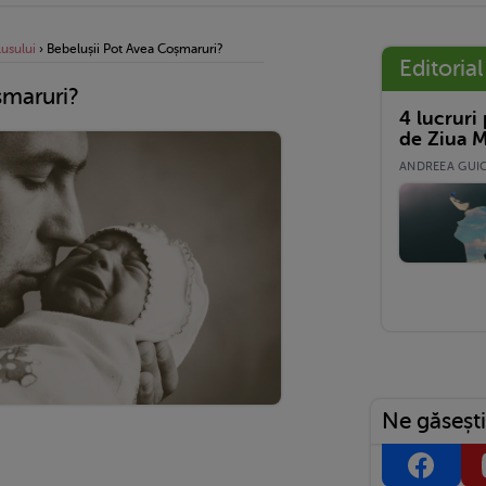
usului
›
Bebelușii Pot Avea Coșmaruri?
Editorial
șmaruri?
4 lucruri
de Ziua M
ANDREEA GUICĂ
Ne găsești