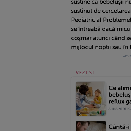
susține că bebelușii n
susținut de cercetarea
Pediatric al Problemel
se întreabă dacă micu
coșmar atunci când se 
mijlocul nopții sau în
VEZI SI
Ce alime
bebeluș
reflux 
ALINA NEDELCU
Cântă-i