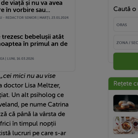
e de viață și nu va avea
Caută o 
re în vorbire sau...
 - REDACTOR SENIOR | MARŢI, 23.01.2024
 trezesc bebelușii atât
noaptea în primul an de
A | LUNI, 16.03.2026
,
„cei mici nu au vise
Rețete c
a doctor Lisa Meltzer,
țiat. Un alt psiholog ce
eveland, pe nume Catrina
ă că până la vârsta de
frici în timpul nopții
istă lucruri pe care s-ar