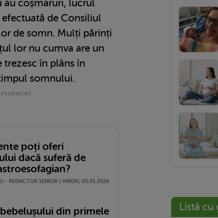
u au coșmaruri, lucrul
 efectuată de Consiliul
or de somn. Mulți părinți
țul lor nu cumva are un
trezesc în plâns în
 timpul somnului.
nte poți oferi
ului dacă suferă de
gastroesofagian?
 - REDACTOR SENIOR | VINERI, 05.01.2024
Listă cu 
 bebelușului din primele