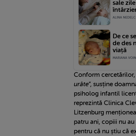
sale zil
întârzie
ALINA NEDELCU
De ce se
de des 
viață
MARIANA VOINE
Conform cercetărilor
urâte
”, susține doamn
psiholog infantil licen
reprezintă Clinica Cl
Litzenburg menționeaz
patru ani, copiii nu au 
pentru că nu știu că ex