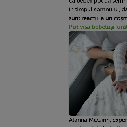
că bebeii pot da semn
în timpul somnului, da
sunt reacții la un coș
Pot visa bebelușii urâ
Alanna McGinn, exper