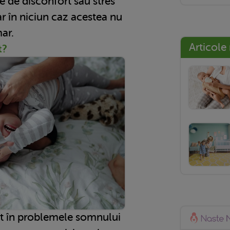
e de disconfort sau stres
r în niciun caz acestea nu
mar.
Articole
t?
t în problemele somnului