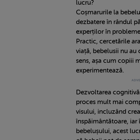
lucru?
Coșmarurile la bebelu
dezbatere în rândul păr
experților în probleme
Practic, cercetările ar
viață, bebelusii nu au
sens, așa cum copiii m
experimentează.
Dezvoltarea cognitivă
proces mult mai compl
visului, incluzând crea
înspăimântătoare, iar î
bebelușului, acest luc