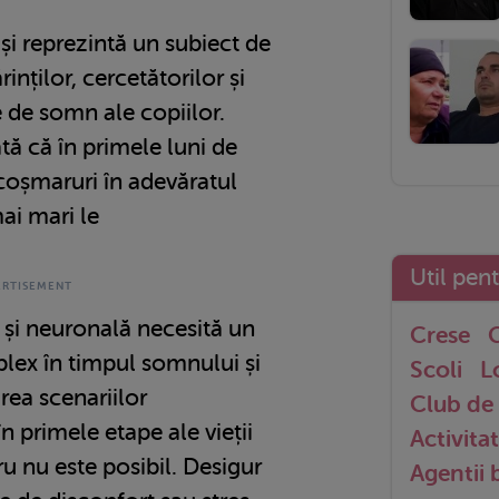
și reprezintă un subiect de
inților, cercetătorilor și
 de somn ale copiilor.
ată că în primele luni de
 coșmaruri în adevăratul
ai mari le
Util pen
 și neuronală necesită un
Crese
G
ex în timpul somnului și
Scoli
L
rea scenariilor
Club de 
n primele etape ale vieții
Activitat
ru nu este posibil. Desigur
Agentii