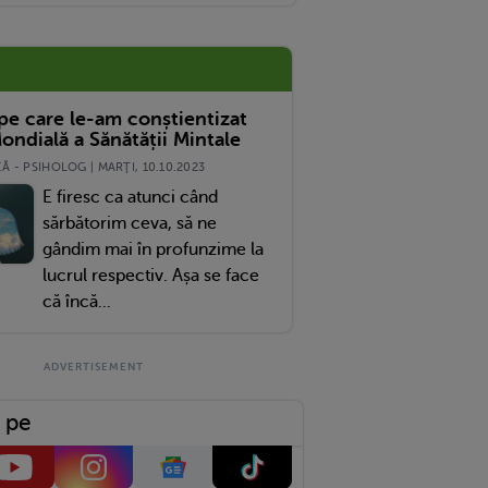
 pe care le-am conștientizat
ondială a Sănătății Mintale
 - PSIHOLOG | MARŢI, 10.10.2023
E firesc ca atunci când
sărbătorim ceva, să ne
gândim mai în profunzime la
lucrul respectiv. Așa se face
că încă...
 pe