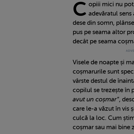
C
opiii mici nu po
adevăratul sens a
dese din somn, plânset
pus pe seama altor p
decât pe seama coșma
Visele de noapte și ma
coșmarurile sunt spec
vârste destul de înain
copilul se trezește în
avut un coșmar”
, des
care le-a văzut în vis ș
culcă la loc. Cum ști
coșmar sau mai bine zi