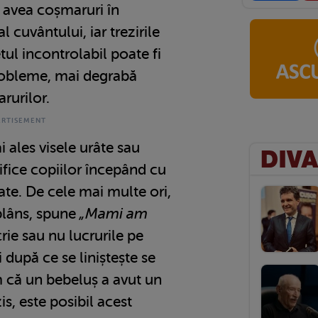
t avea coșmaruri în
l cuvântului, iar trezirile
ul incontrolabil poate fi
robleme, mai degrabă
rurilor.
i ales visele urâte sau
ifice copiilor începând cu
tate. De cele mai multe ori,
 plâns, spune
„Mami am
crie sau nu lucrurile pe
i după ce se liniștește se
m că un bebeluș a avut un
s, este posibil acest