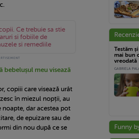
c.
opii. Ce trebuie sa stie
Recenzi
ruri si fobiile de
uzele si remediile
Testăm și
mai bun c
vreodată
ă bebelușul meu visează
GABRIELA PALA
, copiii care visează urât
ezesc în miezul nopții, au
e noapte, dar acestea pot
itare, de epuizare sau de
Funny b
ormi din nou după ce se