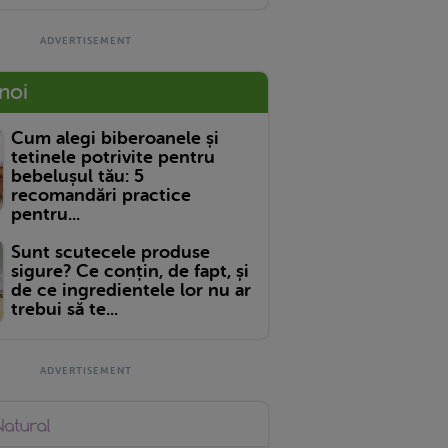
 noi
Cum alegi biberoanele și
tetinele potrivite pentru
bebelușul tău: 5
recomandări practice
pentru...
Sunt scutecele produse
sigure? Ce conțin, de fapt, și
de ce ingredientele lor nu ar
trebui să te...