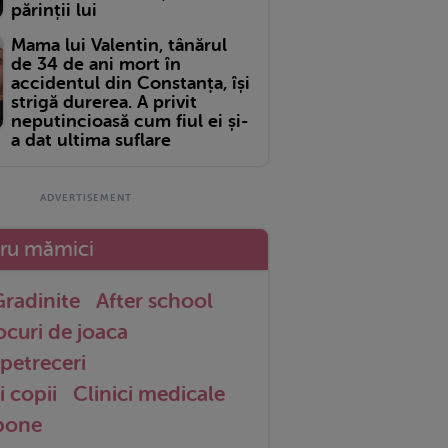
părinții lui
Mama lui Valentin, tânărul
de 34 de ani mort în
accidentul din Constanța, își
strigă durerea. A privit
neputincioasă cum fiul ei și-
a dat ultima suflare
tru mămici
radinite
After school
ocuri de joaca
petreceri
i copii
Clinici medicale
 bone