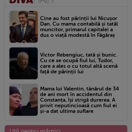
Cine au fost părinții lui Nicușor
Dan. Cu mama contabilă și tatăl
muncitor, primarul capitalei a
dus o viață modestă în Făgăraș
Victor Rebengiuc, tată și bunic.
Cu ce se ocupă fiul lui, Tudor,
care a ales o cu totul altă scenă
față de părinții lui
Mama lui Valentin, tânărul de 34
de ani mort în accidentul din
Constanța, își strigă durerea. A
privit neputincioasă cum fiul ei
și-a dat ultima suflare
Util pentru mămici