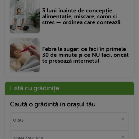
3 luni înainte de concepție:
alimentație, mișcare, somn și
stres — ordinea care contează
Febra la sugar: ce faci în primele
30 de minute și ce NU faci, oricât
te presează internetul
Listă cu grădinițe
Caută o grădință în orașul tău