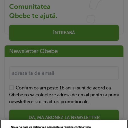
Comunitatea
Qbebe te ajută.
ÎNTREABĂ
Newsletter Qbebe
Confirm ca am peste 16 ani si sunt de acord ca
Qbebe.ro sa colecteze adresa de email pentru a primi
newslettere si e-mail-uri promotionale.
DA, MA ABONEZ LA NEWSLETTER
Nouă ne pasă ca datele tale personale să rămână confidențiale