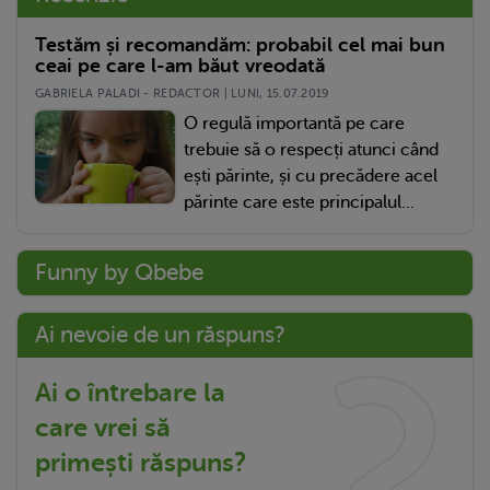
Testăm și recomandăm: probabil cel mai bun
ceai pe care l-am băut vreodată
GABRIELA PALADI - REDACTOR | LUNI, 15.07.2019
O regulă importantă pe care
trebuie să o respecți atunci când
ești părinte, și cu precădere acel
părinte care este principalul...
Funny by Qbebe
Ai nevoie de un răspuns?
Ai o întrebare la
care vrei să
primești răspuns?