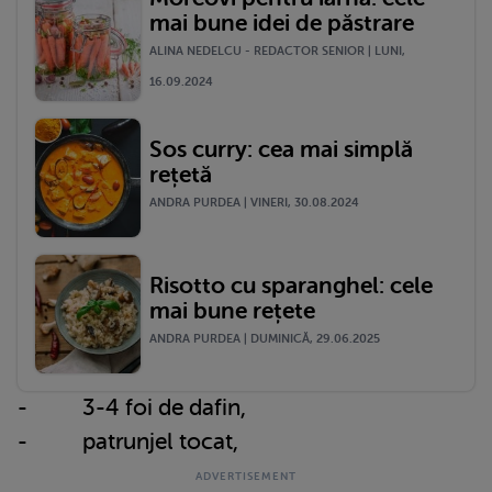
mai bune idei de păstrare
ALINA NEDELCU - REDACTOR SENIOR | LUNI,
16.09.2024
Sos curry: cea mai simplă
rețetă
ANDRA PURDEA | VINERI, 30.08.2024
Risotto cu sparanghel: cele
mai bune rețete
ANDRA PURDEA | DUMINICĂ, 29.06.2025
- 3-4 foi de dafin,
- patrunjel tocat,