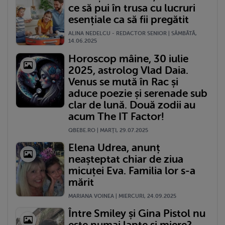
ce să pui în trusa cu lucruri
esențiale ca să fii pregătit
ALINA NEDELCU - REDACTOR SENIOR | SÂMBĂTĂ,
14.06.2025
Horoscop mâine, 30 iulie
2025, astrolog Vlad Daia.
Venus se mută în Rac și
aduce poezie și serenade sub
clar de lună. Două zodii au
acum The IT Factor!
QBEBE.RO | MARŢI, 29.07.2025
Elena Udrea, anunț
neașteptat chiar de ziua
micuței Eva. Familia lor s-a
mărit
MARIANA VOINEA | MIERCURI, 24.09.2025
Între Smiley și Gina Pistol nu
este numai lapte și miere?