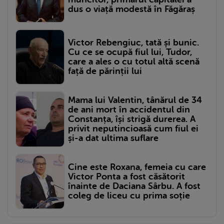
dus o viață modestă în Făgăraș
Victor Rebengiuc, tată și bunic.
Cu ce se ocupă fiul lui, Tudor,
care a ales o cu totul altă scenă
față de părinții lui
Mama lui Valentin, tânărul de 34
de ani mort în accidentul din
Constanța, își strigă durerea. A
privit neputincioasă cum fiul ei
și-a dat ultima suflare
Cine este Roxana, femeia cu care
Victor Ponta a fost căsătorit
înainte de Daciana Sârbu. A fost
coleg de liceu cu prima soție