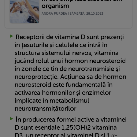
organism
ANDRA PURDEA | SÂMBĂTĂ, 28.10.2023
Receptorii de vitamina D sunt prezenți
în țesuturile și celulele ce intră în
structura sistemului nervos, vitamina
jucând rolul unui hormon neurosteroid
în zonele ce țin de neurotransmisie şi
neuroprotecție. Acțiunea sa de hormon
neurosteroid este fundamentală în
activarea hormonilor și enzimelor
implicate în metabolismul
neurotransmițătorilor
În producerea formei active a vitaminei
D sunt esențiale 1,25(OH)2 vitamina
D3, un receptor al vitaminei D și 1 α-