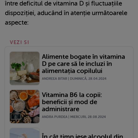
între deficitul de vitamina D și fluctuațiile
dispoziției, aducând în atenție următoarele
aspecte:
VEZI SI
Alimente bogate în vitamina
D pe care să le incluzi în
alimentația copilului
ANDREEA BITAR | DUMINICĂ, 28.04.2024
Vitamina B6 la copii:
beneficii și mod de
administrare
ANDRA PURDEA | MIERCURI, 28.08.2024
În cât timp iese alcoolul din