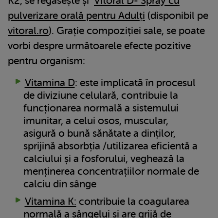
K2, se regăsește și
Vitoral D- Spray cu
pulverizare orală pentru Adulți
(disponibil pe
vitoral.ro
). Grație compoziției sale, se poate
vorbi despre următoarele efecte pozitive
pentru organism:
Vitamina D
: este implicată în procesul
de diviziune celulară, contribuie la
funcționarea normală a sistemului
imunitar, a celui osos, muscular,
asigură o bună sănătate a dinților,
sprijină absorbția /utilizarea eficientă a
calciului și a fosforului, veghează la
menținerea concentrațiilor normale de
calciu din sânge
Vitamina K:
contribuie la coagularea
normală a sângelui și are grijă de