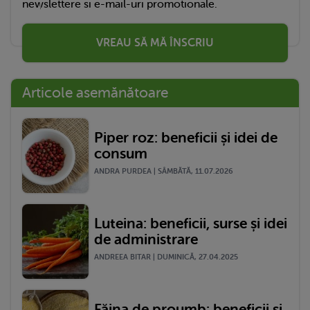
newslettere si e-mail-uri promotionale.
VREAU SĂ MĂ ÎNSCRIU
Articole asemănătoare
Piper roz: beneficii și idei de
consum
ANDRA PURDEA | SÂMBĂTĂ, 11.07.2026
Luteina: beneficii, surse și idei
de administrare
ANDREEA BITAR | DUMINICĂ, 27.04.2025
Făina de proumb: beneficii și