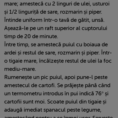
mare; amestecă cu 2 linguri de ulei, usturoi
și 1/2 linguriță de sare, rozmarin și piper.
Întinde uniform într-o tavă de gătit, unsă.
Așează-le pe un raft superior al cuptorului
timp de 20 de minute.
Între timp, se amestecă puiul cu boiaua de
ardei și restul de sare, rozmarin și piper. Într-
o tigaie mare, încălzește restul de ulei la foc
mediu-mare.
Rumenește un pic puiul, apoi pune-l peste
amestecul de cartofi. Se prăjește până când
un termometru introdus în pui indică 76° și
cartofii sunt moi. Scoate puiul din tigaie și
adaugă imediat spanacul peste legume,
amestecând pentru a se înmoi ușor. Servește