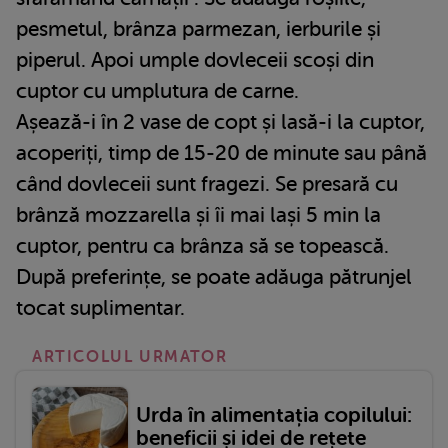
pesmetul, brânza parmezan, ierburile și
piperul. Apoi umple dovleceii scoși din
cuptor cu umplutura de carne.
Așează-i în 2 vase de copt și lasă-i la cuptor,
acoperiți, timp de 15-20 de minute sau până
când dovleceii sunt fragezi. Se presară cu
brânză mozzarella și îi mai lași 5 min la
cuptor, pentru ca brânza să se topească.
După preferințe, se poate adăuga pătrunjel
tocat suplimentar.
ARTICOLUL URMATOR
Urda în alimentația copilului:
beneficii și idei de rețete