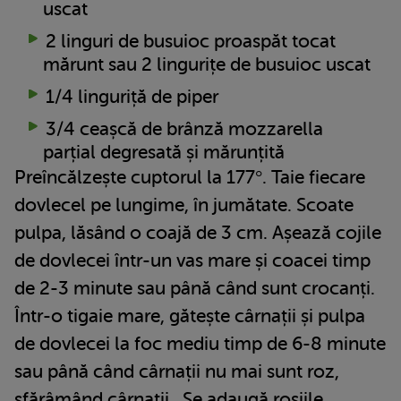
uscat
2 linguri de busuioc proaspăt tocat
mărunt sau 2 lingurițe de busuioc uscat
1/4 linguriță de piper
3/4 ceașcă de brânză mozzarella
parțial degresată și mărunțită
Preîncălzește cuptorul la 177°. Taie fiecare
dovlecel pe lungime, în jumătate. Scoate
pulpa, lăsând o coajă de 3 cm. Așează cojile
de dovlecei într-un vas mare și coacei timp
de 2-3 minute sau până când sunt crocanți.
Într-o tigaie mare, gătește cârnații și pulpa
de dovlecei la foc mediu timp de 6-8 minute
sau până când cârnații nu mai sunt roz,
sfărâmând cârnații . Se adaugă roșiile,