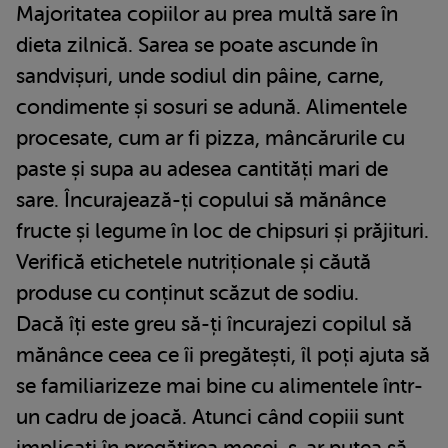
Majoritatea copiilor au prea multă sare în
dieta zilnică. Sarea se poate ascunde în
sandvișuri, unde sodiul din pâine, carne,
condimente și sosuri se adună. Alimentele
procesate, cum ar fi pizza, mâncărurile cu
paste și supa au adesea cantități mari de
sare. Încurajează-ți copului să mănânce
fructe și legume în loc de chipsuri și prăjituri.
Verifică etichetele nutriționale și căută
produse cu conținut scăzut de sodiu.
Dacă îți este greu să-ți încurajezi copilul să
mănânce ceea ce îi pregătești, îl poți ajuta să
se familiarizeze mai bine cu alimentele într-
un cadru de joacă. Atunci când copiii sunt
implicați în pregătirea mesei, s-ar putea să