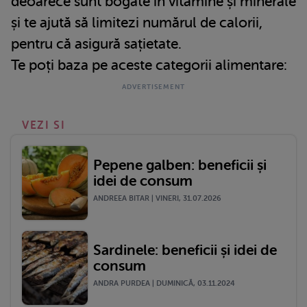
deoarece sunt bogate in vitamine și minerale
și te ajută să limitezi numărul de calorii,
pentru că asigură sațietate.
Te poți baza pe aceste categorii alimentare:
VEZI SI
Pepene galben: beneficii și
idei de consum
ANDREEA BITAR | VINERI, 31.07.2026
Sardinele: beneficii și idei de
consum
ANDRA PURDEA | DUMINICĂ, 03.11.2024