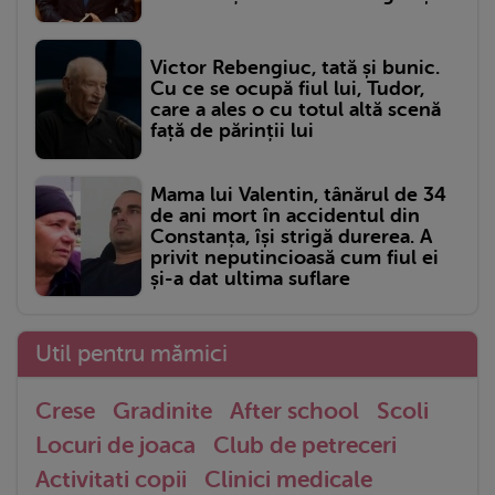
Victor Rebengiuc, tată și bunic.
Cu ce se ocupă fiul lui, Tudor,
care a ales o cu totul altă scenă
față de părinții lui
Mama lui Valentin, tânărul de 34
de ani mort în accidentul din
Constanța, își strigă durerea. A
privit neputincioasă cum fiul ei
și-a dat ultima suflare
Util pentru mămici
Crese
Gradinite
After school
Scoli
Locuri de joaca
Club de petreceri
Activitati copii
Clinici medicale