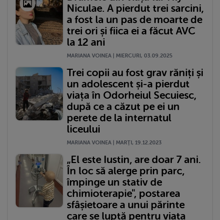
Niculae. A pierdut trei sarcini,
a fost la un pas de moarte de
trei ori și fiica ei a făcut AVC
la 12 ani
MARIANA VOINEA | MIERCURI, 03.09.2025
Trei copii au fost grav răniți și
un adolescent și-a pierdut
viața în Odorheiul Secuiesc,
după ce a căzut pe ei un
perete de la internatul
liceului
MARIANA VOINEA | MARŢI, 19.12.2023
„El este Iustin, are doar 7 ani.
În loc să alerge prin parc,
împinge un stativ de
chimioterapie", postarea
sfâșietoare a unui părinte
care se luptă pentru viața