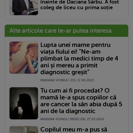
înainte de Daciana Sârbu. A fost
coleg de liceu cu prima soție
Alte articole care te-ar putea interesa
Lupta unei mame pentru
viața fiului ei! "Ne-am
plimbat la medici timp de 4
ani și mereu a primit
diagnostic greșit"
MARIANA VOINEA | JOI, 17.08.2023
Tu cum ai fi procedat? O
mamă le-a spus copiilor că
are cancer la sân abia după 5
ani de la diagnostic
MARIANA VOINEA | MIERCURI, 27.03.2024
Copilul meu m-a pus să