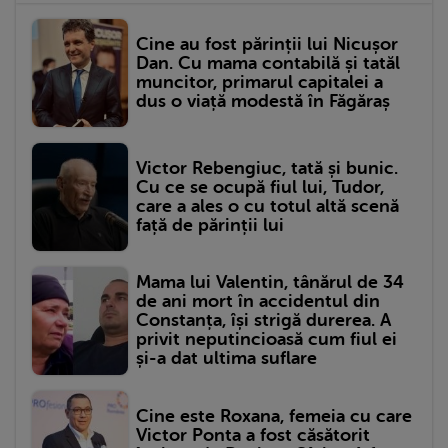
Cine au fost părinții lui Nicușor
Dan. Cu mama contabilă și tatăl
muncitor, primarul capitalei a
dus o viață modestă în Făgăraș
Victor Rebengiuc, tată și bunic.
Cu ce se ocupă fiul lui, Tudor,
care a ales o cu totul altă scenă
față de părinții lui
Mama lui Valentin, tânărul de 34
de ani mort în accidentul din
Constanța, își strigă durerea. A
privit neputincioasă cum fiul ei
și-a dat ultima suflare
Cine este Roxana, femeia cu care
Victor Ponta a fost căsătorit