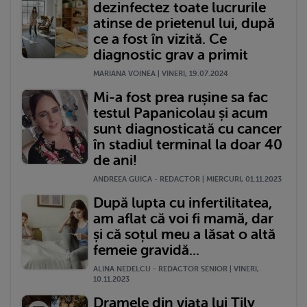
dezinfectez toate lucrurile
atinse de prietenul lui, după
ce a fost în vizită. Ce
diagnostic grav a primit
MARIANA VOINEA | VINERI, 19.07.2024
Mi-a fost prea rușine sa fac
testul Papanicolau și acum
sunt diagnosticată cu cancer
în stadiul terminal la doar 40
de ani!
ANDREEA GUICA - REDACTOR | MIERCURI, 01.11.2023
După lupta cu infertilitatea,
am aflat că voi fi mamă, dar
și că soțul meu a lăsat o altă
femeie gravidă...
ALINA NEDELCU - REDACTOR SENIOR | VINERI,
10.11.2023
Dramele din viața lui Tily