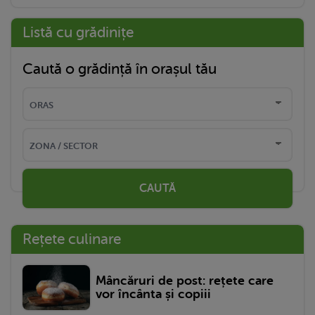
Listă cu grădinițe
Caută o grădință în orașul tău
CAUTĂ
Rețete culinare
Mâncăruri de post: rețete care
vor încânta și copiii