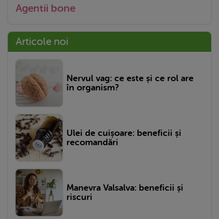
Agentii bone
Articole noi
Nervul vag: ce este și ce rol are
în organism?
Ulei de cuișoare: beneficii și
recomandări
Manevra Valsalva: beneficii și
riscuri