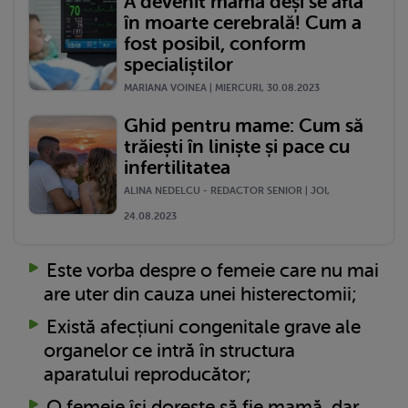
A devenit mamă deși se afla
în moarte cerebrală! Cum a
fost posibil, conform
specialiștilor
MARIANA VOINEA | MIERCURI, 30.08.2023
Ghid pentru mame: Cum să
trăiești în liniște și pace cu
infertilitatea
ALINA NEDELCU - REDACTOR SENIOR | JOI,
24.08.2023
Este vorba despre o femeie care nu mai
are uter din cauza unei histerectomii;
Există afecțiuni congenitale grave ale
organelor ce intră în structura
aparatului reproducător;
O femeie își dorește să fie mamă, dar