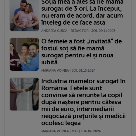
Soția mea a ales să fie mamă
surogat de 3 ori. La început,
nu eram de acord, dar acum
înțeleg de ce face asta
ANDREEA GUICA - REDACTOR | JOI, 09.11.2023
O femeie a fost „invitată" de
fostul soț să fie mamă
surogat pentru el și noua
iubită
MARIANA VOINEA | JOI, 31.10.2024
Industria mamelor surogat în
România. Fetele sunt
convinse să renunțe la copil
după naștere pentru câteva
mii de euro, intermediarii
negociază prețurile și medicii
ocolesc legea
MARIANA VOINEA | MARŢI, 16.06.2026