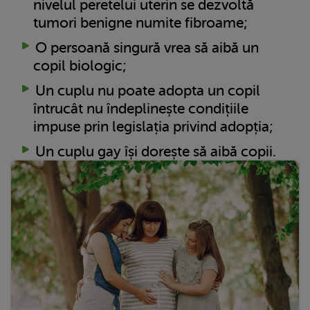
nivelul peretelui uterin se dezvoltă
tumori benigne numite fibroame;
O persoană singură vrea să aibă un
copil biologic;
Un cuplu nu poate adopta un copil
întrucât nu îndeplinește condițiile
impuse prin legislația privind adopția;
Un cuplu gay își dorește să aibă copii.