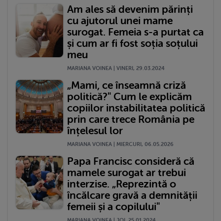
Am ales să devenim părinți
cu ajutorul unei mame
surogat. Femeia s-a purtat ca
și cum ar fi fost soția soțului
meu
MARIANA VOINEA | VINERI, 29.03.2024
„Mami, ce înseamnă criză
politică?" Cum le explicăm
copiilor instabilitatea politică
prin care trece România pe
înțelesul lor
MARIANA VOINEA | MIERCURI, 06.05.2026
Papa Francisc consideră că
mamele surogat ar trebui
interzise. „Reprezintă o
încălcare gravă a demnității
femeii și a copilului"
MARIANA VOINEA | JOI, 25.01.2024