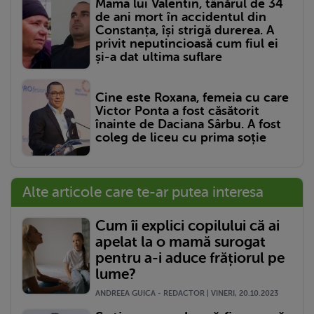
Mama lui Valentin, tânărul de 34
de ani mort în accidentul din
Constanța, își strigă durerea. A
privit neputincioasă cum fiul ei
și-a dat ultima suflare
Cine este Roxana, femeia cu care
Victor Ponta a fost căsătorit
înainte de Daciana Sârbu. A fost
coleg de liceu cu prima soție
Alte articole care te-ar putea interesa
Cum îi explici copilului că ai
apelat la o mamă surogat
pentru a-i aduce frățiorul pe
lume?
ANDREEA GUICA - REDACTOR | VINERI, 20.10.2023