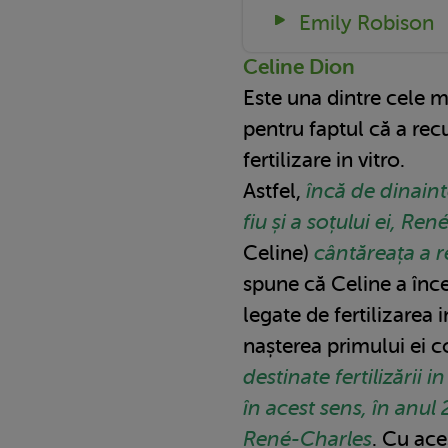
Emily Robison
Celine Dion
Este una dintre cele 
pentru faptul că a rec
fertilizare in vitro.
Astfel,
încă de dinaint
fiu și a soțului ei, Ren
Celine)
cântăreața a r
spune că Celine a înc
legate de fertilizarea 
nașterea primului ei c
destinate fertilizării in
în acest sens, în anul
René-Charles
. Cu aces