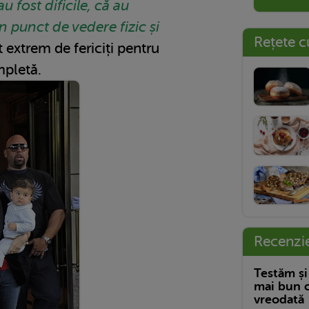
u fost dificile, că au
n punct de vedere fizic și
Rețete c
 extrem de fericiți pentru
mpletă.
Recenzi
Testăm și
mai bun c
vreodată