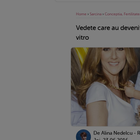
Home
›
Sarcina
›
Conceptia, Fertilitate
Vedete care au devenit 
vitro
De
Alina Nedelcu - 