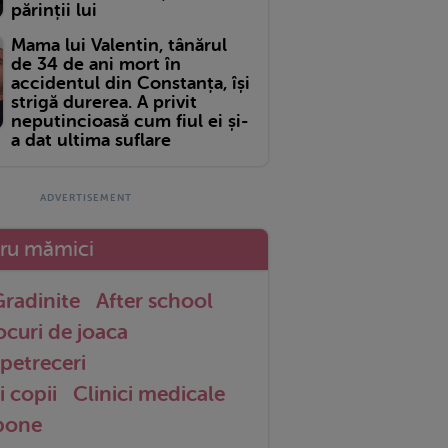
părinții lui
Mama lui Valentin, tânărul
de 34 de ani mort în
accidentul din Constanța, își
strigă durerea. A privit
neputincioasă cum fiul ei și-
a dat ultima suflare
tru mămici
radinite
After school
ocuri de joaca
petreceri
i copii
Clinici medicale
 bone