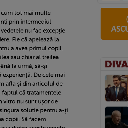
m cum tot mai multe
nți prin intermediul
ici vedetele nu fac excepție
ere. Fie că apelează la
tru a avea primul copil,
ilea sau chiar al treilea
până la urmă, să-și
 experiență. De cele mai
 afla și din articolul de
 faptul că tratamentele
in vitro nu sunt ușor de
 singura soluție pentru a-ți
vea copii. Să facem
eva dintre aceste vedete,