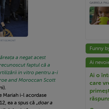
GABRIELA PALA
Funny b
tăreața a negat acest
Ai nevoi
 recunoscut faptul că a
ilizării in vitro pentru a-i
Ai o în
roe and Moroccan Scott
care vr
i).
primeșt
re Mariah i-l acordase
răspun
12, ea a spus că „
doar a