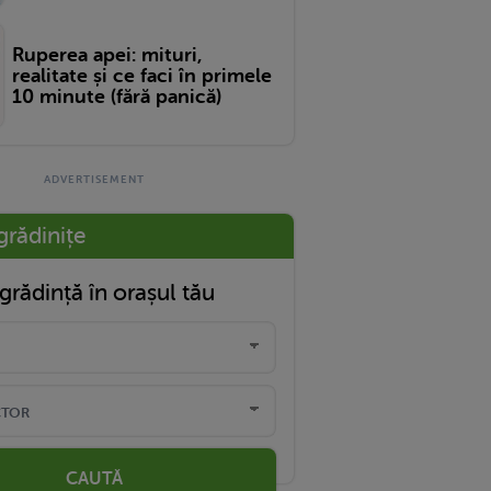
Ruperea apei: mituri,
realitate și ce faci în primele
10 minute (fără panică)
grădinițe
grădință în orașul tău
CAUTĂ