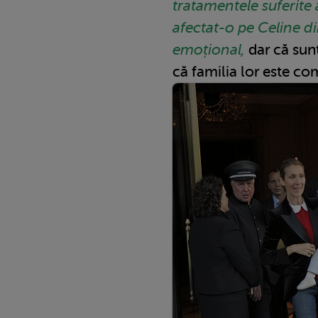
tratamentele suferite a
afectat-o pe Celine di
emoțional,
dar că sunt
că familia lor este co