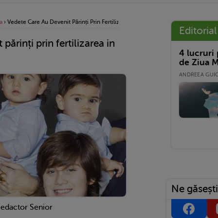
a
›
Vedete Care Au Devenit Părinți Prin Fertilizarea In Vitro
Editorial
părinți prin fertilizarea in
4 lucruri
de Ziua M
ANDREEA GUICĂ
Ne găsești
Redactor Senior