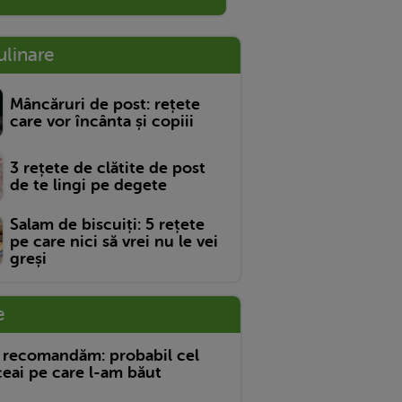
ulinare
Mâncăruri de post: rețete
care vor încânta și copiii
3 rețete de clătite de post
de te lingi pe degete
Salam de biscuiți: 5 rețete
pe care nici să vrei nu le vei
greși
e
 recomandăm: probabil cel
eai pe care l-am băut