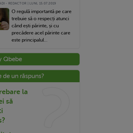
DI - REDACTOR | LUNI, 15.07.2019
O regulă importantă pe care
trebuie să o respecți atunci
când ești părinte, și cu
precădere acel părinte care
este principalul...
y Qbebe
e de un răspuns?
trebare la
ei să
i
s?