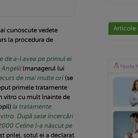
Articole
mai cunoscute vedete
urs la procedura de
e de a-l avea pe primul ei
é Angélil
(managerul lui
ecurs de mai multe ori
(se
eput primele tratamente
in vitro cu mult înainte de
opil)
la tratamente
 vitro.
După șase încercări
 2000 Celine l-a născut pe
t prilej, soțul ei a declarat