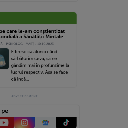
 pe care le-am conștientizat
ondială a Sănătății Mintale
 - PSIHOLOG | MARŢI, 10.10.2023
E firesc ca atunci când
sărbătorim ceva, să ne
gândim mai în profunzime la
lucrul respectiv. Așa se face
că încă...
 pe