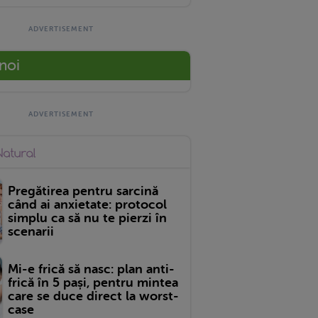
 noi
Pregătirea pentru sarcină
când ai anxietate: protocol
simplu ca să nu te pierzi în
scenarii
Mi-e frică să nasc: plan anti-
frică în 5 pași, pentru mintea
care se duce direct la worst-
case