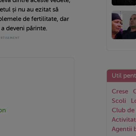
etul și nu au ezitat să
emele de fertilitate, dar
 a deveni părinte.
Util pen
Crese
G
Scoli
L
on
Club de 
Activitat
Agentii