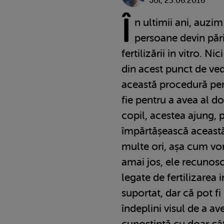
Joi, 23.06.2016
Î
n ultimii ani, auzi
persoane devin pări
fertilizării in vitro. N
din acest punct de ved
această procedură pen
fie pentru a avea al do
copil, acestea ajung, 
împărtășească această
multe ori, așa cum vom
amai jos, ele recunosc
legate de fertilizarea 
suportat, dar că pot fi
îndeplini visul de a a
cunoștință cu doar cât