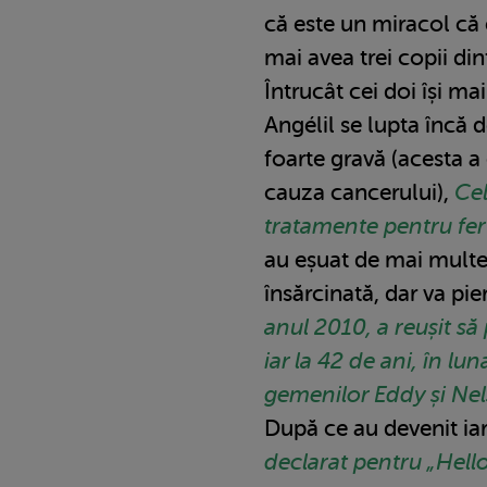
că este un miracol că 
mai avea trei copii din
Întrucât cei doi își ma
Angélil se lupta încă 
foarte gravă (acesta a
cauza cancerului),
Cel
tratamente pentru fert
au eșuat de mai multe
însărcinată, dar va pie
anul 2010, a reușit să
iar la 42 de ani, în l
gemenilor Eddy și Nel
După ce au devenit iar
declarat pentru „Hel