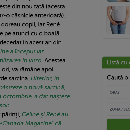
este din nou tată (acesta
tr-o căsnicie anterioară).
i doreau copii, iar René
de pe atunci cu o boală
 decedat în acest an din
ine a început iar
ilizarea in vitro.
Acestea
Listă cu 
 ori, va rămâne apoi
Caută o 
rde sarcina.
Ulterior, în
 păstreze o nouă sarcină,
una octombrie, a dat naștere
son.
 părinți,
Celine și René au
lo!Canada Magazine" că