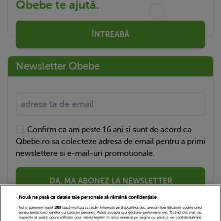
Qbebe te ajută.
ÎNTREABĂ
Newsletter Qbebe
Confirm ca am peste 16 ani si sunt de acord ca
Qbebe.ro sa colecteze adresa de email pentru a primi
newslettere si e-mail-uri promotionale.
DA, MA ABONEZ LA NEWSLETTER
Nouă ne pasă ca datele tale personale să rămână confidențiale
Noi și partenerii noștri
1019
stocăm și/sau accesăm informații pe dispozitivul dvs., precum identificatorii cookie unici
pentru prelucrarea datelor cu caracter personal. Puteți accepta sau gestiona preferințele dvs. făcând clic mai jos,
respectiv vă puteți opune utilizării unui interes legitim în orice moment pe pagina cu politica de confidențialitate.