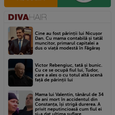
Cine au fost părinții lui Nicușor
Dan. Cu mama contabilă și tatăl
muncitor, primarul capitalei a
dus o viață modestă în Făgăraș
Victor Rebengiuc, tată și bunic.
Cu ce se ocupă fiul lui, Tudor,
care a ales o cu totul altă scenă
față de părinții lui
Mama lui Valentin, tânărul de 34
de ani mort în accidentul din
Constanța, își strigă durerea. A
privit neputincioasă cum fiul ei
și-a dat ultima suflare