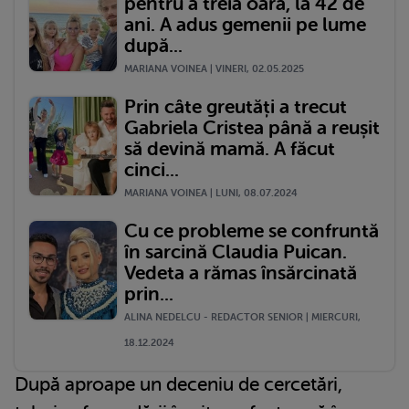
pentru a treia oară, la 42 de
ani. A adus gemenii pe lume
după...
MARIANA VOINEA | VINERI, 02.05.2025
Prin câte greutăți a trecut
Gabriela Cristea până a reușit
să devină mamă. A făcut
cinci...
MARIANA VOINEA | LUNI, 08.07.2024
Cu ce probleme se confruntă
în sarcină Claudia Puican.
Vedeta a rămas însărcinată
prin...
ALINA NEDELCU - REDACTOR SENIOR | MIERCURI,
18.12.2024
După aproape un deceniu de cercetări,