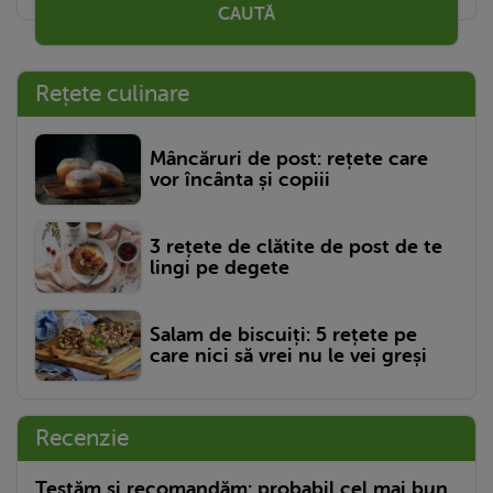
CAUTĂ
Rețete culinare
Mâncăruri de post: rețete care
vor încânta și copiii
3 rețete de clătite de post de te
lingi pe degete
Salam de biscuiți: 5 rețete pe
care nici să vrei nu le vei greși
Recenzie
Testăm și recomandăm: probabil cel mai bun