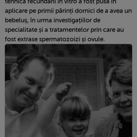
tehnica fecundării în vitro a fost pusă în
aplicare pe primii părinți dornici de a avea un
bebeluș, în urma investigațiilor de
specialitate și a tratamentelor prin care au
fost extrase spermatozoizi și ovule.