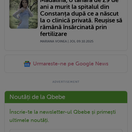
Mădălina, o tânără de 29 de
ani a murit la spitalul din
Constanța după ce a născut
la o clinică privată. Reușise să
rămână însărcinată prin
fertilizare
MARIANA VOINEA | JOI, 09.10.2025
Urmareste-ne pe Google News
Noutăți de la Qbebe
Înscrie-te la newsletter-ul Qbebe și primești
ultimele noutăți.