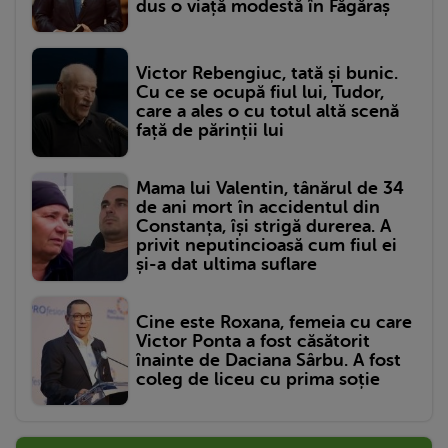
dus o viață modestă în Făgăraș
Victor Rebengiuc, tată și bunic.
Cu ce se ocupă fiul lui, Tudor,
care a ales o cu totul altă scenă
față de părinții lui
Mama lui Valentin, tânărul de 34
de ani mort în accidentul din
Constanța, își strigă durerea. A
privit neputincioasă cum fiul ei
și-a dat ultima suflare
Cine este Roxana, femeia cu care
Victor Ponta a fost căsătorit
înainte de Daciana Sârbu. A fost
coleg de liceu cu prima soție