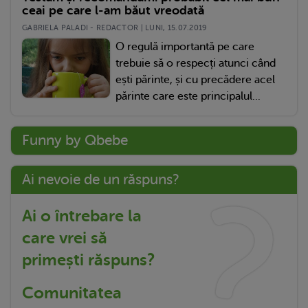
ceai pe care l-am băut vreodată
GABRIELA PALADI - REDACTOR | LUNI, 15.07.2019
O regulă importantă pe care
trebuie să o respecți atunci când
ești părinte, și cu precădere acel
părinte care este principalul...
Funny by Qbebe
Ai nevoie de un răspuns?
Ai o întrebare la
care vrei să
primești răspuns?
Comunitatea