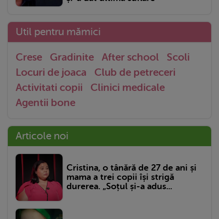
Util pentru mămici
Crese
Gradinite
After school
Scoli
Locuri de joaca
Club de petreceri
Activitati copii
Clinici medicale
Agentii bone
Articole noi
Cristina, o tânără de 27 de ani și
mama a trei copii își strigă
durerea. „Soțul și-a adus...