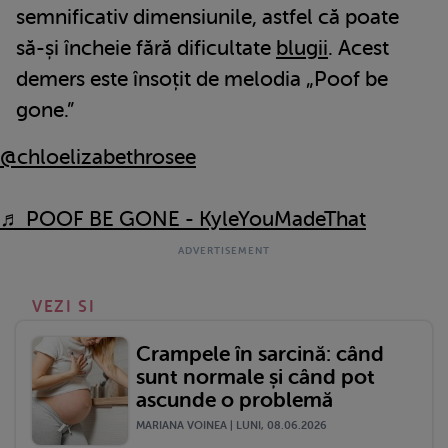
semnificativ dimensiunile, astfel că poate
să-și încheie fără dificultate
blugii
. Acest
demers este însoțit de melodia „Poof be
gone.”
@chloelizabethrosee
♬ POOF BE GONE - KyleYouMadeThat
VEZI SI
Crampele în sarcină: când
sunt normale și când pot
ascunde o problemă
MARIANA VOINEA | LUNI, 08.06.2026