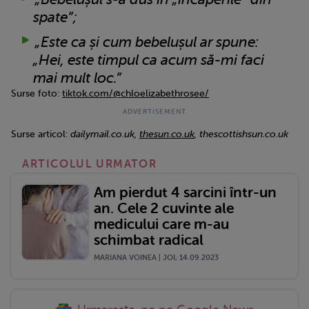
spate”;
„Este ca și cum bebelușul ar spune:
„Hei, este timpul ca acum să-mi faci
mai mult loc.”
Surse foto:
tiktok.com/@chloelizabethrosee/
Surse articol:
dailymail.co.uk,
thesun.co.uk
, thescottishsun.co.uk
ARTICOLUL URMATOR
Am pierdut 4 sarcini într-un
an. Cele 2 cuvinte ale
medicului care m-au
schimbat radical
MARIANA VOINEA | JOI, 14.09.2023