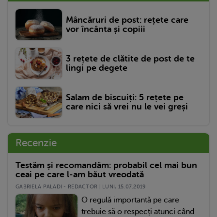
Mâncăruri de post: rețete care
vor încânta și copiii
3 rețete de clătite de post de te
lingi pe degete
Salam de biscuiți: 5 rețete pe
care nici să vrei nu le vei greși
Recenzie
Testăm și recomandăm: probabil cel mai bun
ceai pe care l-am băut vreodată
GABRIELA PALADI - REDACTOR | LUNI, 15.07.2019
O regulă importantă pe care
trebuie să o respecți atunci când