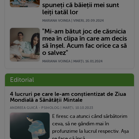
spuneți că băieții mei sunt
leiți tatăl lor
MARIANA VOINEA | VINERI, 20.09.2024
"Mi-am bătut joc de căsnicia
mea în clipa în care am decis
să înșel. Acum fac orice ca să
o salvez"
MARIANA VOINEA | MARŢI, 16.01.2024
Editorial
4 lucruri pe care le-am conștientizat de Ziua
Mondială a Sănătății Mintale
ANDREEA GUICĂ - PSIHOLOG | MARŢI, 10.10.2023
E firesc ca atunci când sărbătorim
ceva, să ne gândim mai în
profunzime la lucrul respectiv. Așa
se face că încă...