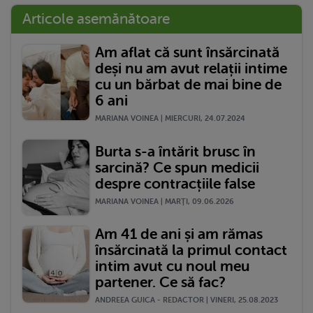
Articole asemănătoare
Am aflat că sunt însărcinată
deși nu am avut relații intime
cu un bărbat de mai bine de
6 ani
MARIANA VOINEA | MIERCURI, 24.07.2024
Burta s-a întărit brusc în
sarcină? Ce spun medicii
despre contracțiile false
MARIANA VOINEA | MARŢI, 09.06.2026
Am 41 de ani și am rămas
însărcinată la primul contact
intim avut cu noul meu
partener. Ce să fac?
ANDREEA GUICA - REDACTOR | VINERI, 25.08.2023