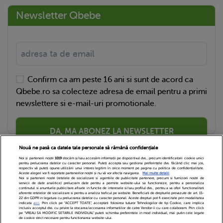
Newsletter Qbebe
Confirm ca am peste 16 ani si sunt de acord ca
Qbebe.ro sa colecteze adresa de email pentru a primi
newslettere si e-mail-uri promotionale.
DA, MA ABONEZ LA NEWSLETTER
Nouă ne pasă ca datele tale personale să rămână confidențiale
Noi și partenerii noștri
1019
stocăm și/sau accesăm informații pe dispozitivul dvs., precum identificatorii cookie unici
pentru prelucrarea datelor cu caracter personal. Puteți accepta sau gestiona preferințele dvs. făcând clic mai jos,
respectiv vă puteți opune utilizării unui interes legitim în orice moment pe pagina cu politica de confidențialitate.
Aceste alegeri vor fi raportate partenerilor noștri și nu vă vor afecta navigarea.
Mai multe detalii
Noi si partenerii nostri (retelele de socializare si agentiile de publicitate partenere, precum si furnizorii nostri de
servicii de date analitice) prelucram date pentru a permite website-ului sa functioneze, pentru a personaliza
continutul si anunturile publicitare afisate in functie de interesele si/sau profilul dvs., pentru a va oferi functionalitati
aferente retelelor de socializare si pentru a analiza traficul pe website. Beneficiati de drepturile prevazute de art. 15-
22 din GDPR in legatura cu prelucrarea datelor cu caracter personal. Aceste drepturi pot fi exercitate prin modalitatea
indicata
aici
. Prin click pe “ACCEPT TOATE”, acceptati folosirea tuturor Tehnologiilor de tip Cookie, care implica
inclusiv acceptul dvs. cu privire la stocarea/accesarea informatiilor de catre Vendor-ii cu care colaboram. Prin click
Echipa Editoriala
Newsletter
Contact
pe “VREAU SA MODIFIC SETARILE INDIVIDUAL” puteti schimba preferintele in mod individual, mai putin cele legate
de cookie strict necesare pentru functionarea website-ului.