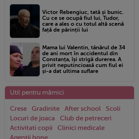
Victor Rebengiuc, tată și bunic.
Cu ce se ocupă fiul lui, Tudor,
care a ales o cu totul altă scenă
față de părinții lui
Mama lui Valentin, tânărul de 34
de ani mort în accidentul din
Constanța, își strigă durerea. A
privit neputincioasă cum fiul ei
și-a dat ultima suflare
Util pentru mămici
Crese
Gradinite
After school
Scoli
Locuri de joaca
Club de petreceri
Activitati copii
Clinici medicale
Agentii bone