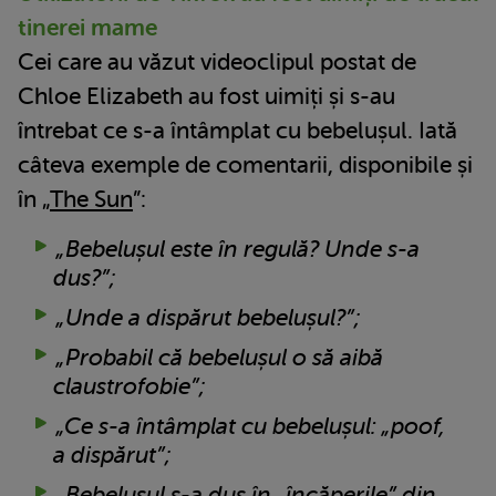
tinerei mame
Cei care au văzut videoclipul postat de
Chloe Elizabeth au fost uimiți și s-au
întrebat ce s-a întâmplat cu bebelușul. Iată
câteva exemple de comentarii, disponibile și
în „
The Sun
”:
„Bebelușul este în regulă? Unde s-a
dus?”;
„Unde a dispărut bebelușul?”;
„Probabil că bebelușul o să aibă
claustrofobie”;
„Ce s-a întâmplat cu bebelușul: „poof,
a dispărut”;
„Bebelușul s-a dus în „încăperile” din