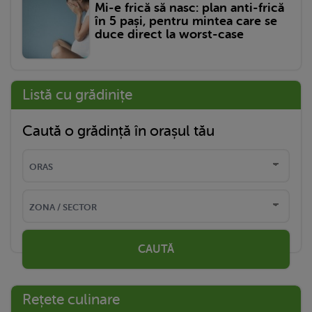
Mi-e frică să nasc: plan anti-frică
în 5 pași, pentru mintea care se
duce direct la worst-case
Listă cu grădinițe
Caută o grădință în orașul tău
CAUTĂ
Rețete culinare