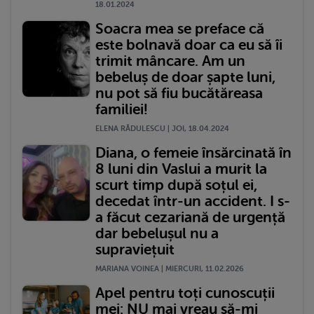
18.01.2024
Soacra mea se preface că
este bolnavă doar ca eu să îi
trimit mâncare. Am un
bebeluș de doar șapte luni,
nu pot să fiu bucătăreasa
familiei!
ELENA RĂDULESCU | JOI, 18.04.2024
Diana, o femeie însărcinată în
8 luni din Vaslui a murit la
scurt timp după soțul ei,
decedat într-un accident. I s-
a făcut cezariană de urgență
dar bebelușul nu a
supraviețuit
MARIANA VOINEA | MIERCURI, 11.02.2026
Apel pentru toți cunoscuții
mei: NU mai vreau să-mi