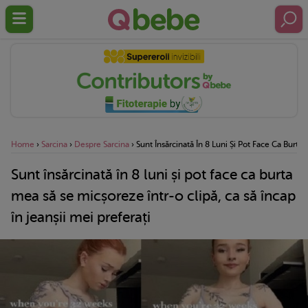
Home
›
Sarcina
›
Despre Sarcina
›
Sunt Însărcinată În 8 Luni Și Pot Face Ca Burta
Sunt însărcinată în 8 luni și pot face ca burta
mea să se micșoreze într-o clipă, ca să încap
în jeanșii mei preferați