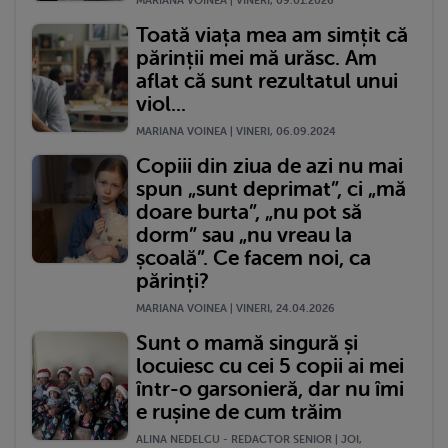
MARIANA VOINEA | VINERI, 09.01.2026
Toată viața mea am simțit că
părinții mei mă urăsc. Am
aflat că sunt rezultatul unui
viol...
MARIANA VOINEA | VINERI, 06.09.2024
Copiii din ziua de azi nu mai
spun „sunt deprimat”, ci „mă
doare burta”, „nu pot să
dorm” sau „nu vreau la
școală”. Ce facem noi, ca
părinți?
MARIANA VOINEA | VINERI, 24.04.2026
Sunt o mamă singură și
locuiesc cu cei 5 copii ai mei
într-o garsonieră, dar nu îmi
e rușine de cum trăim
ALINA NEDELCU - REDACTOR SENIOR | JOI,