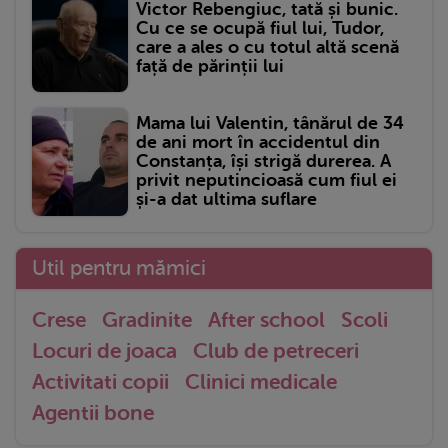
Victor Rebengiuc, tată și bunic.
Cu ce se ocupă fiul lui, Tudor,
care a ales o cu totul altă scenă
față de părinții lui
Mama lui Valentin, tânărul de 34
de ani mort în accidentul din
Constanța, își strigă durerea. A
privit neputincioasă cum fiul ei
și-a dat ultima suflare
Util pentru mămici
Crese
Gradinite
After school
Scoli
Locuri de joaca
Club de petreceri
Activitati copii
Clinici medicale
Agentii bone