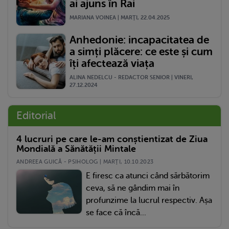
ai ajuns în Rai
MARIANA VOINEA | MARŢI, 22.04.2025
Anhedonie: incapacitatea de
a simți plăcere: ce este și cum
îți afectează viața
ALINA NEDELCU - REDACTOR SENIOR | VINERI,
27.12.2024
Editorial
4 lucruri pe care le-am conștientizat de Ziua
Mondială a Sănătății Mintale
ANDREEA GUICĂ - PSIHOLOG | MARŢI, 10.10.2023
E firesc ca atunci când sărbătorim
ceva, să ne gândim mai în
profunzime la lucrul respectiv. Așa
se face că încă...