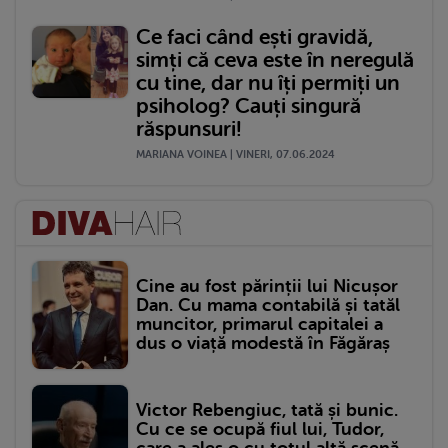
Ce faci când ești gravidă,
simți că ceva este în neregulă
cu tine, dar nu îți permiți un
psiholog? Cauți singură
răspunsuri!
MARIANA VOINEA | VINERI, 07.06.2024
Cine au fost părinții lui Nicușor
Dan. Cu mama contabilă și tatăl
muncitor, primarul capitalei a
dus o viață modestă în Făgăraș
Victor Rebengiuc, tată și bunic.
Cu ce se ocupă fiul lui, Tudor,
care a ales o cu totul altă scenă