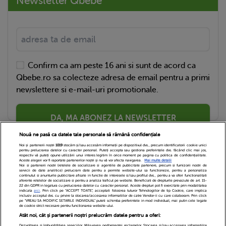
Newsletter Qbebe
Confirm ca am peste 16 ani si sunt de acord ca
Qbebe.ro sa colecteze adresa de email pentru a primi
newslettere si e-mail-uri promotionale.
DA, MA ABONEZ LA NEWSLETTER
Nouă ne pasă ca datele tale personale să rămână confidențiale
Noi și partenerii noștri
1019
stocăm și/sau accesăm informații pe dispozitivul dvs., precum identificatorii cookie unici
pentru prelucrarea datelor cu caracter personal. Puteți accepta sau gestiona preferințele dvs. făcând clic mai jos,
respectiv vă puteți opune utilizării unui interes legitim în orice moment pe pagina cu politica de confidențialitate.
Aceste alegeri vor fi raportate partenerilor noștri și nu vă vor afecta navigarea.
Mai multe detalii
Noi si partenerii nostri (retelele de socializare si agentiile de publicitate partenere, precum si furnizorii nostri de
servicii de date analitice) prelucram date pentru a permite website-ului sa functioneze, pentru a personaliza
continutul si anunturile publicitare afisate in functie de interesele si/sau profilul dvs., pentru a va oferi functionalitati
aferente retelelor de socializare si pentru a analiza traficul pe website. Beneficiati de drepturile prevazute de art. 15-
22 din GDPR in legatura cu prelucrarea datelor cu caracter personal. Aceste drepturi pot fi exercitate prin modalitatea
indicata
aici
. Prin click pe “ACCEPT TOATE”, acceptati folosirea tuturor Tehnologiilor de tip Cookie, care implica
inclusiv acceptul dvs. cu privire la stocarea/accesarea informatiilor de catre Vendor-ii cu care colaboram. Prin click
Echipa Editoriala
Newsletter
Contact
pe “VREAU SA MODIFIC SETARILE INDIVIDUAL” puteti schimba preferintele in mod individual, mai putin cele legate
de cookie strict necesare pentru functionarea website-ului.
Atât noi, cât și partenerii noștri prelucrăm datele pentru a oferi:
Cariere
Cookies
Politica de confidentialitate
Dezvoltarea și îmbunătățirea serviciilor. Măsurarea performanței reclamelor. Stocarea și/sau accesarea informațiilor