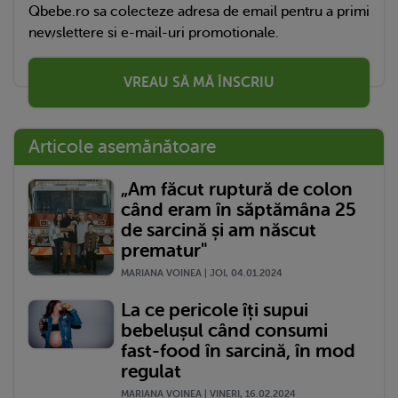
Qbebe.ro sa colecteze adresa de email pentru a primi
newslettere si e-mail-uri promotionale.
VREAU SĂ MĂ ÎNSCRIU
Articole asemănătoare
„Am făcut ruptură de colon
când eram în săptămâna 25
de sarcină și am născut
prematur"
MARIANA VOINEA | JOI, 04.01.2024
La ce pericole îți supui
bebelușul când consumi
fast-food în sarcină, în mod
regulat
MARIANA VOINEA | VINERI, 16.02.2024