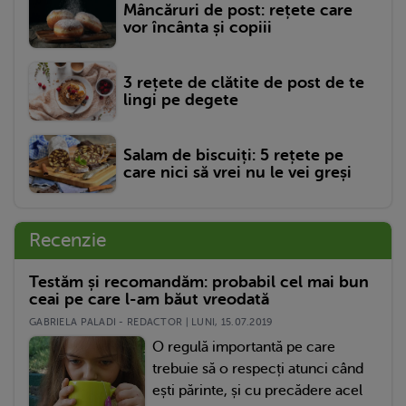
Mâncăruri de post: rețete care
vor încânta și copiii
3 rețete de clătite de post de te
lingi pe degete
Salam de biscuiți: 5 rețete pe
care nici să vrei nu le vei greși
Recenzie
Testăm și recomandăm: probabil cel mai bun
ceai pe care l-am băut vreodată
GABRIELA PALADI - REDACTOR | LUNI, 15.07.2019
O regulă importantă pe care
trebuie să o respecți atunci când
ești părinte, și cu precădere acel