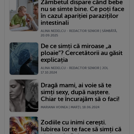
Zâmbetul dispare când bebe
nu se simte bine. Ce poți face
în cazul apariției paraziților
intestinali
ALINA NEDELCU - REDACTOR SENIOR | SÂMBĂTĂ,
20.09.2025
De ce simți că miroase „a
ploaie”? Cercetătorii au găsit
explicația
ALINA NEDELCU - REDACTOR SENIOR | JOI,
17.10.2024
Dragă mami, ai voie să te
simți sexy, după naștere.
Chiar te încurajăm să o faci!
MARIANA VOINEA | MARŢI, 18.06.2024
Zodiile cu inimi cerești.
Iubirea lor te face să simți că