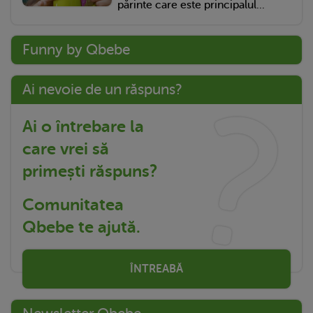
părinte care este principalul...
Funny by Qbebe
Ai nevoie de un răspuns?
Ai o întrebare la
care vrei să
primești răspuns?
Comunitatea
Qbebe te ajută.
ÎNTREABĂ