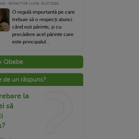
DI - REDACTOR | LUNI, 15.07.2019
O regulă importantă pe care
trebuie să o respecți atunci
când ești părinte, și cu
precădere acel părinte care
este principalul...
y Qbebe
e de un răspuns?
trebare la
ei să
i
s?