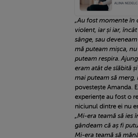
ALINA NEDELCU
„Au fost momente în 
violent, iar și iar, în
sânge, sau deveneam a
mă puteam mișca, nu
puteam respira. Ajung
eram atât de slăbită ș
mai puteam să merg, i
povestește Amanda. E
experiențe au fost o r
niciunul dintre ei nu e
„Mi-era teamă să ies î
gândeam că aș fi putut
Mi-era teamă să mănâ