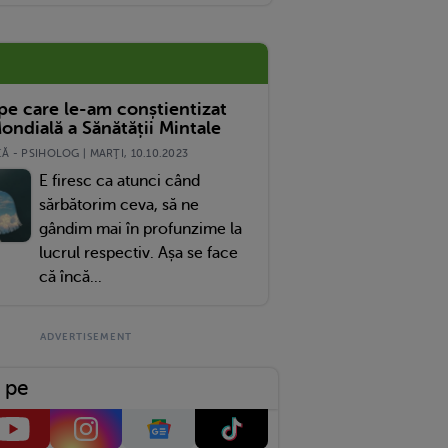
Greu De Imaginat A Putut Trece O Femeie În Timpul Sarcinii
 pe care le-am conștientizat
ondială a Sănătății Mintale
 - PSIHOLOG | MARŢI, 10.10.2023
E firesc ca atunci când
sărbătorim ceva, să ne
gândim mai în profunzime la
lucrul respectiv. Așa se face
că încă...
 pe