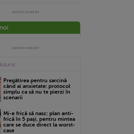
 noi
Pregătirea pentru sarcină
când ai anxietate: protocol
simplu ca să nu te pierzi în
scenarii
Mi-e frică să nasc: plan anti-
frică în 5 pași, pentru mintea
care se duce direct la worst-
case