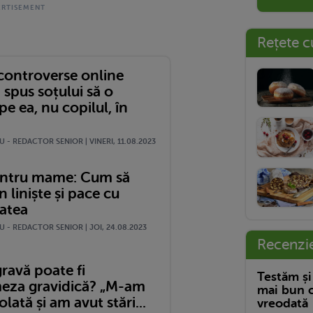
Rețete c
 controverse online
 spus soțului să o
pe ea, nu copilul, în
.
 - REDACTOR SENIOR | VINERI, 11.08.2023
ntru mame: Cum să
în liniște și pace cu
tatea
 - REDACTOR SENIOR | JOI, 24.08.2023
Recenzi
ravă poate fi
Testăm și
eza gravidică? „M-am
mai bun c
olată și am avut stări...
vreodată