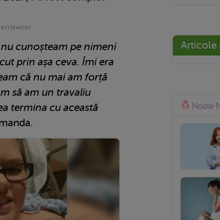
Articole
, nu cunoșteam pe nimeni
ecut prin așa ceva. Îmi era
eam că nu mai am forță
ăm să am un travaliu
ea termina cu această
Amanda.