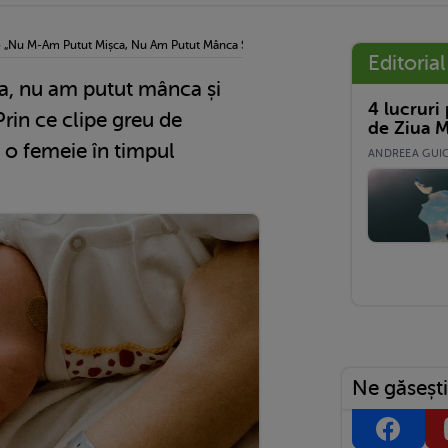
›
„Nu M-Am Putut Mișca, Nu Am Putut Mânca Și Abia Puteam Respira”. Prin Ce Clipe 
Editorial
, nu am putut mânca și
4 lucruri
Prin ce clipe greu de
de Ziua M
 o femeie în timpul
ANDREEA GUICĂ
Ne găsești