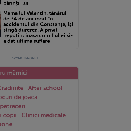
părinții lui
Mama lui Valentin, tânărul
de 34 de ani mort în
accidentul din Constanța, își
strigă durerea. A privit
neputincioasă cum fiul ei și-
a dat ultima suflare
tru mămici
radinite
After school
ocuri de joaca
petreceri
i copii
Clinici medicale
 bone