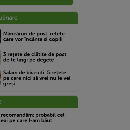
ulinare
Mâncăruri de post: rețete
care vor încânta și copiii
3 rețete de clătite de post
de te lingi pe degete
Salam de biscuiți: 5 rețete
pe care nici să vrei nu le vei
greși
e
 recomandăm: probabil cel
eai pe care l-am băut