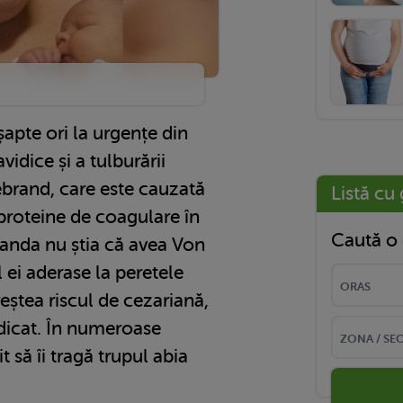
șapte ori la urgențe din
idice și a tulburării
brand, care este cauzată
Listă cu 
proteine de coagulare în
Caută o 
anda nu știa că avea Von
 ei aderase la peretele
ștea riscul de cezariană,
ridicat. În numeroase
it să îi tragă trupul abia