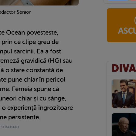
edactor Senior
e Ocean povesteste,
, prin ce clipe greu de
mpul sarcinii. Ea a fost
remeză gravidică (HG) sau
gă o stare constantă de
ate pune chiar în pericol
ame. Femeia spune că
uneori chiar și cu sânge,
t o experiență îngrozitoare
me persistente.