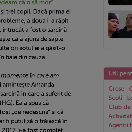
edeam că o să mor”
i trei copii. Dacă prima ei
probleme, a doua i-a răpit
 întrucât a fost o sarcină
ește că a ajuns de șapte
ulte ori soțul ei a găsit-o
în baie din cauza
Util pen
te momente în care am
și amintește Amanda
Crese
G
arcină în care a suferit de
Scoli
L
(HG). Ea a spus că
Club de 
fost „de nedescris” și că
Activitat
r fi putut să o trăiască în
Agentii
n 2017, i-a fost complet