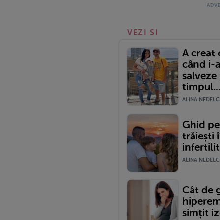
VEZI SI
A creat
când i-a
salveze 
timpul..
ALINA NEDELCU
Ghid pe
trăiești 
infertili
ALINA NEDELCU
Cât de g
hiperem
simțit iz