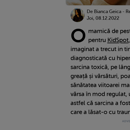
De Bianca Geica - R
Joi, 08.12.2022
O
mamică de pest
pentru
KidSpot
imaginat a trecut in ti
diagnosticată cu hipe
sarcina toxică, pe lân
greață și vărsături, po
sănătatea viitoarei m
vărsa în mod regulat, 
astfel că sarcina a fos
care a lăsat-o cu trau