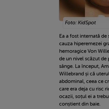
Foto: KidSpot
Ea a fost internată de 
cauza hiperemezei grav
hemoragice Von Wille
de un nivel scăzut de 
sânge. La început, Am
Willebrand și că uterul
abdominal, ceea ce cre
care era deja cu risc 
ocazii, soțul ei a trebu
conștient din baie.