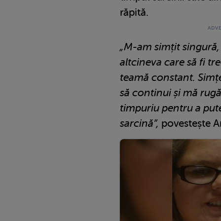
răpită.
„M-am simțit singură
altcineva care să fi tr
teamă constant. Simț
să continui și mă rug
timpuriu pentru a put
sarcină”,
povestește 