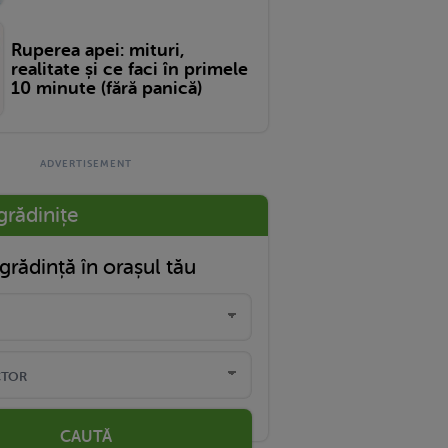
Ruperea apei: mituri,
realitate și ce faci în primele
10 minute (fără panică)
grădinițe
grădință în orașul tău
CAUTĂ