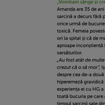
„Vomitam sânge și cr
Amanda are 35 de ani ș
sarcină a decurs fără 
orice urmă de bucurie,
toxică. Femeia povest
ori la spital și că de m
aproape inconștiență 
varsăturilor.
„Au fost atât de mul
crezut că o să mor”,
î
despre cea de-a două s
hiperemeză gravidică 
experiența ei cu HG a 
toată bucuria pe care a
timpul sarcinii sale di