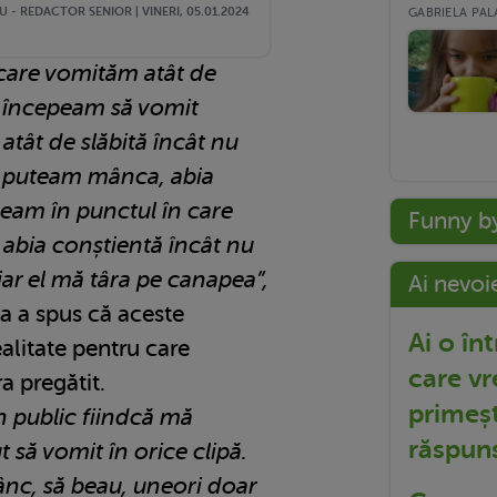
 - REDACTOR SENIOR | VINERI, 05.01.2024
GABRIELA PALA
care vomităm atât de
cât începeam să vomit
tât de slăbită încât nu
 puteam mânca, abia
eam în punctul în care
Funny b
i abia conștientă încât nu
ar el mă târa pe canapea”,
Ai nevoi
a a spus că aceste
Ai o în
ealitate pentru care
care vr
ra pregătit.
primeșt
n public fiindcă mă
răspun
 să vomit în orice clipă.
nc, să beau, uneori doar