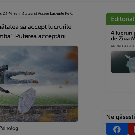
 Dă-Mi Seninătatea Să Accept Lucrurile Pe Care Nu Le Pot Schimba”. Puterea Accept
Editorial
tatea să accept lucrurile
4 lucruri
mba”. Puterea acceptării.
de Ziua M
ANDREEA GUICĂ
Ne găsești
Psiholog