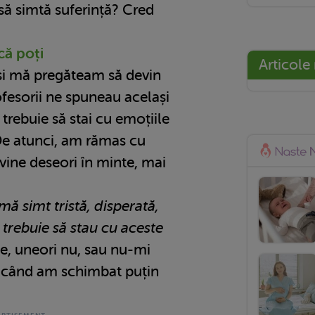
 să simtă suferință? Cred
că poți
Articole
și mă pregăteam să devin
ofesorii ne spuneau același
, trebuie să stai cu emoțiile
. De atunci, am rămas cu
 vine deseori în minte, mai
ă simt tristă, disperată,
trebuie să stau cu aceste
se, uneori nu, sau nu-mi
, când am schimbat puțin