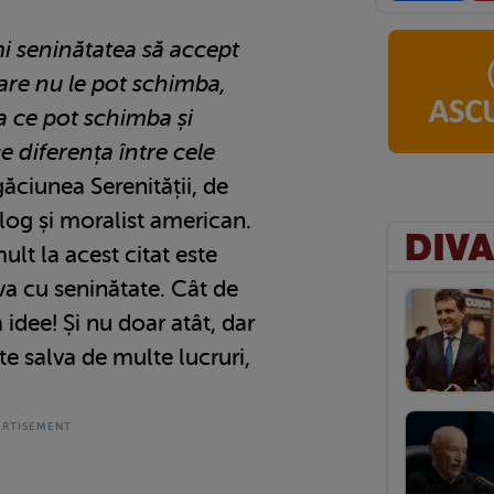
 seninătatea să accept
care nu le pot schimba,
a ce pot schimba și
e diferența între cele
ăciunea Serenității, de
log și moralist american.
lt la acest citat este
va cu seninătate. Cât de
idee! Și nu doar atât, dar
e salva de multe lucruri,