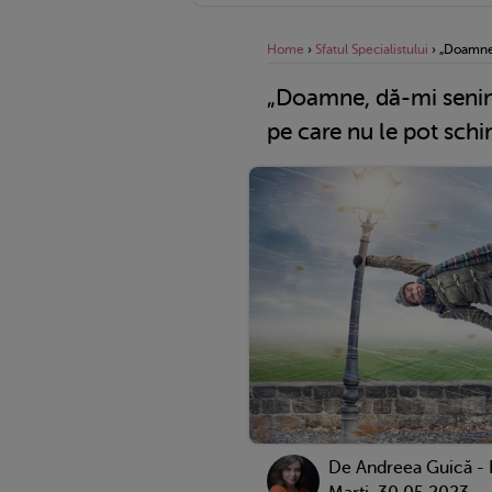
Home
›
Sfatul Specialistului
›
„Doamne,
„Doamne, dă-mi senină
pe care nu le pot schi
De
Andreea Guică - 