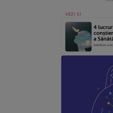
VEZI SI
4 lucrur
conștie
a Sănătă
ANDREEA GUICĂ