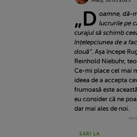
Marţi, 30.05.2023
„D
oamne, dă-mi
lucrurile pe 
curajul să schimb cee
înțelepciunea de a fac
două”
. Așa începe Rug
Reinhold Niebuhr, teo
Ce-mi place cel mai mu
ideea de a accepta ce
frumoasă este această 
eu consider că ne poat
dar mai ales de noi.
SARI LA