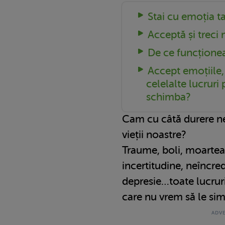
Stai cu emoția t
Acceptă și treci
De ce funcțione
Accept emoțiile
celelalte lucruri
schimba?
Cam cu câtă durere ne
vieții noastre?
Traume, boli, moartea
incertitudine, neîncred
depresie…toate lucruri
care nu vrem să le sim