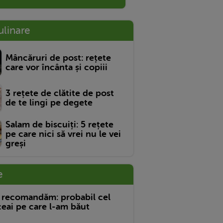
ulinare
Mâncăruri de post: rețete
care vor încânta și copiii
3 rețete de clătite de post
de te lingi pe degete
Salam de biscuiți: 5 rețete
pe care nici să vrei nu le vei
greși
e
 recomandăm: probabil cel
eai pe care l-am băut