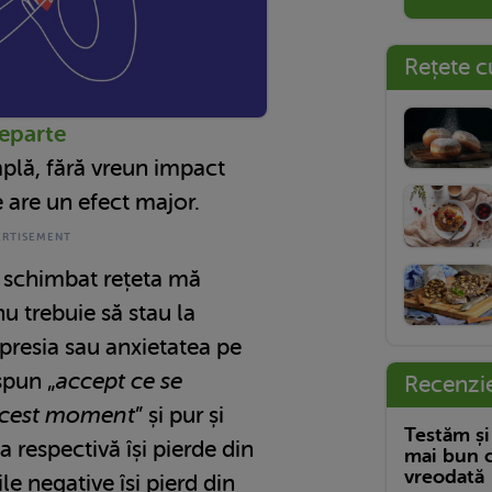
Rețete c
departe
plă, fără vreun impact
e are un efect major.
schimbat rețeta mă
u trebuie să stau la
epresia sau anxietatea pe
spun „
accept ce se
Recenzi
acest moment
” și pur și
Testăm și
 respectivă își pierde din
mai bun c
vreodată
le negative își pierd din