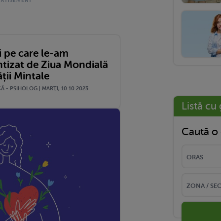
i pe care le-am
ntizat de Ziua Mondială
ții Mintale
 - PSIHOLOG | MARŢI, 10.10.2023
Listă cu 
Caută o 