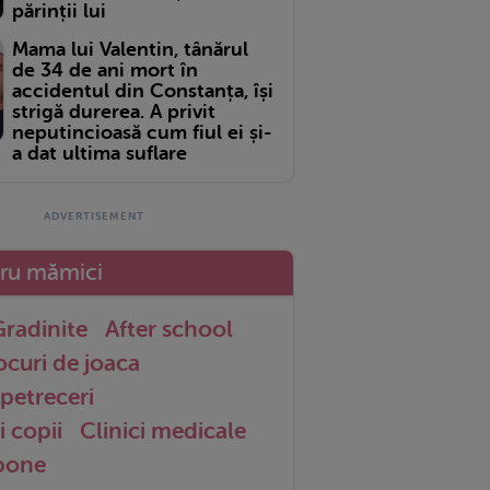
părinții lui
Mama lui Valentin, tânărul
de 34 de ani mort în
accidentul din Constanța, își
strigă durerea. A privit
neputincioasă cum fiul ei și-
a dat ultima suflare
tru mămici
radinite
After school
ocuri de joaca
petreceri
i copii
Clinici medicale
 bone