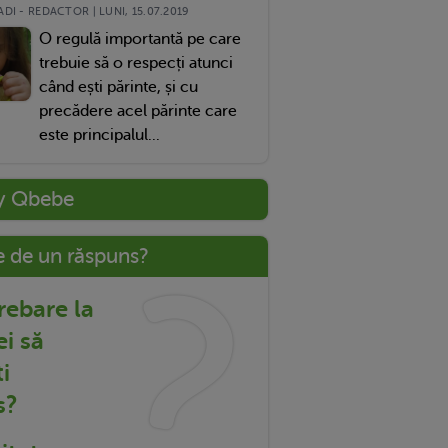
DI - REDACTOR | LUNI, 15.07.2019
O regulă importantă pe care
trebuie să o respecți atunci
când ești părinte, și cu
precădere acel părinte care
este principalul...
y Qbebe
e de un răspuns?
trebare la
ei să
i
s?