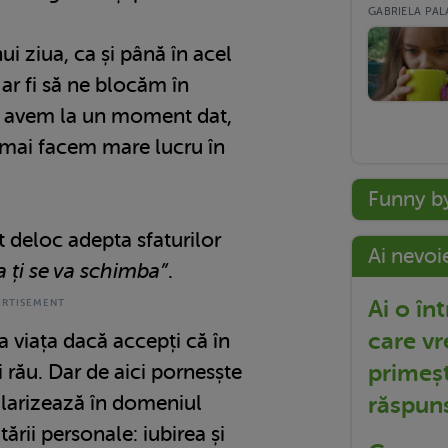
GABRIELA PALA
ui ziua, ca și până în acel
ar fi să ne blocăm în
 o avem la un moment dat,
 mai facem mare lucru în
Funny b
t deloc adepta sfaturilor
Ai nevoi
ța ți se va schimba”
.
Ai o în
care vr
a viața dacă accepți că în
primeșt
rău. Dar de aici pornesște
răspun
ularizează în domeniul
tării personale: iubirea și