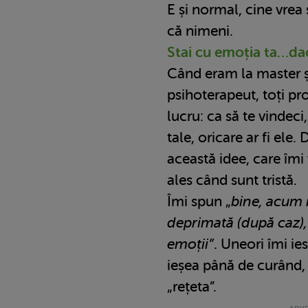
E și normal, cine vrea
că nimeni.
Stai cu emoția ta…da
Când eram la master 
psihoterapeut, toți pr
lucru: ca să te vindeci
tale, oricare ar fi ele
această idee, care îmi
ales când sunt tristă.
Îmi spun „
bine, acum m
deprimată (după caz), 
emoții”
. Uneori îmi ie
ieșea până de curând
„rețeta”.