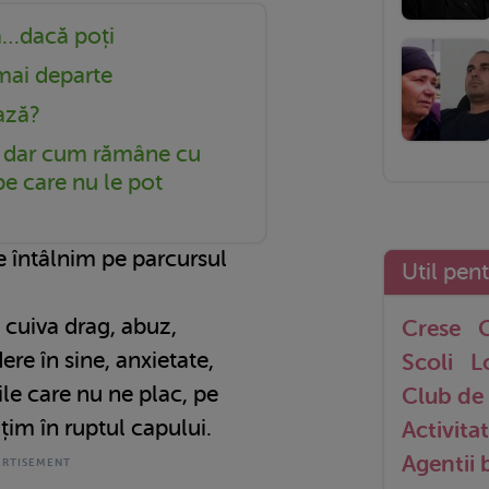
a…dacă poți
 mai departe
ază?
, dar cum rămâne cu
 pe care nu le pot
 întâlnim pe parcursul
Util pen
 cuiva drag, abuz,
Crese
G
ere în sine, anxietate,
Scoli
L
le care nu ne plac, pe
Club de 
țim în ruptul capului.
Activitat
Agentii