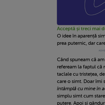
Acceptă și treci mai 
O idee în aparență sim
prea puternic, dar car
Când spuneam că am 
refeream la faptul că n
taclale cu tristețea, d
care o simt. Doar îmi 
întâmplă cu mine în 
simplu simt cum starea
putere. Apoi și gânduri