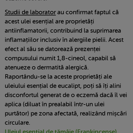
Studii de laborator
au confirmat faptul că
acest ulei esențial are proprietăți
antiinflamatorii, contribuind la suprimarea
inflamațiilor inclusiv în alergiile pielii. Acest
efect al său se datorează prezenței
compusului numit 1,8-cineol, capabil să
atenueze o dermatită alergică.
Raportându-se la aceste proprietăți ale
uleiului esențial de eucalipt, poți să îți alini
disconfortul generat de o eczemă dacă îl vei
aplica (diluat în prealabil într-un ulei
purtător) pe zona afectată, realizând mișcări
circulare.
Uleiul esențial de tămâie (Frankincense)