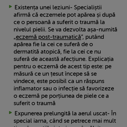
Existența unei leziuni- Specialiștii
afirmă că eczemele pot apărea și după
ce o persoană a suferit o traumă la
nivelul pielii. Se va dezvolta așa-numită
„
eczemă post-traumatică
”, putând
apărea fie la cei ce suferă de o
dermatită atopică, fie la cei ce nu
suferă de această afecțiune. Explicația
pentru o eczemă de acest tip este: pe
măsură ce un țesut începe să se
vindece, este posibil ca un răspuns
inflamator sau o infecție să favorizeze
o eczemă pe porțiunea de piele ce a
suferit o traumă
Expunerea prelungită la aerul uscat- În
special iarna, când se petrece mai mult