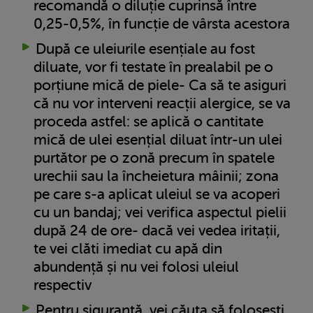
recomandă o diluție cuprinsă între
0,25-0,5%, în funcție de vârsta acestora
După ce uleiurile esențiale au fost
diluate, vor fi testate în prealabil pe o
porțiune mică de piele- Ca să te asiguri
că nu vor interveni reacții alergice, se va
proceda astfel: se aplică o cantitate
mică de ulei esențial diluat într-un ulei
purtător pe o zonă precum în spatele
urechii sau la încheietura mâinii; zona
pe care s-a aplicat uleiul se va acoperi
cu un bandaj; vei verifica aspectul pielii
după 24 de ore- dacă vei vedea iritații,
te vei clăti imediat cu apă din
abundență și nu vei folosi uleiul
respectiv
Pentru siguranță, vei căuta să folosești