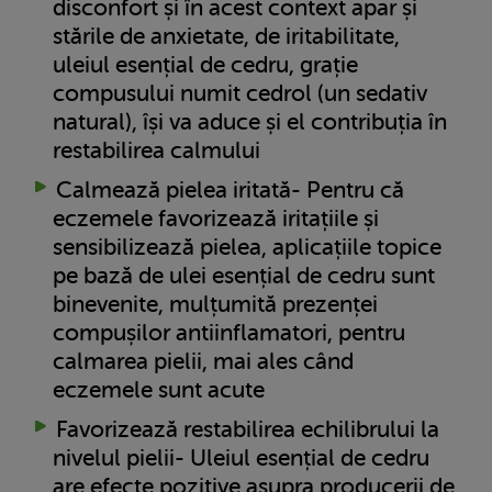
disconfort și în acest context apar și
stările de anxietate, de iritabilitate,
uleiul esențial de cedru, grație
compusului numit cedrol (un sedativ
natural), își va aduce și el contribuția în
restabilirea calmului
Calmează pielea iritată- Pentru că
eczemele favorizează iritațiile și
sensibilizează pielea, aplicațiile topice
pe bază de ulei esențial de cedru sunt
binevenite, mulțumită prezenței
compușilor antiinflamatori, pentru
calmarea pielii, mai ales când
eczemele sunt acute
Favorizează restabilirea echilibrului la
nivelul pielii- Uleiul esențial de cedru
are efecte pozitive asupra producerii de