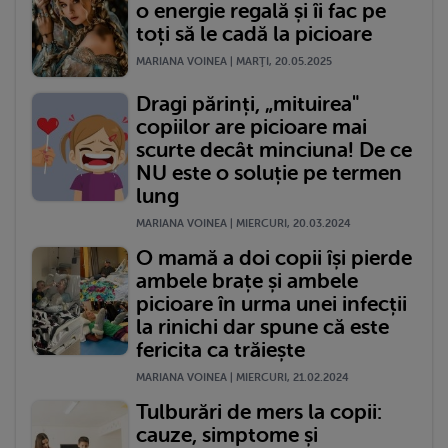
o energie regală și îi fac pe
toți să le cadă la picioare
MARIANA VOINEA | MARŢI, 20.05.2025
Dragi părinți, „mituirea"
copiilor are picioare mai
scurte decât minciuna! De ce
NU este o soluție pe termen
lung
MARIANA VOINEA | MIERCURI, 20.03.2024
O mamă a doi copii își pierde
ambele brațe și ambele
picioare în urma unei infecții
la rinichi dar spune că este
fericita ca trăiește
MARIANA VOINEA | MIERCURI, 21.02.2024
Tulburări de mers la copii:
cauze, simptome și