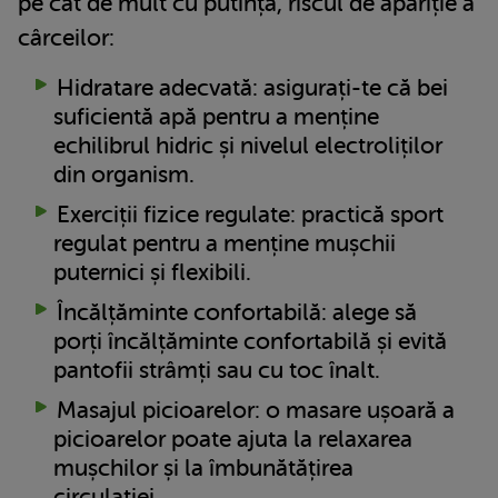
pe cât de mult cu putință, riscul de apariție a
cârceilor:
Hidratare adecvată: asigurați-te că bei
suficientă apă pentru a menține
echilibrul hidric și nivelul electroliților
din organism.
Exerciții fizice regulate: practică sport
regulat pentru a menține mușchii
puternici și flexibili.
Încălțăminte confortabilă: alege să
porți încălțăminte confortabilă și evită
pantofii strâmți sau cu toc înalt.
Masajul picioarelor: o masare ușoară a
picioarelor poate ajuta la relaxarea
mușchilor și la îmbunătățirea
circulației.