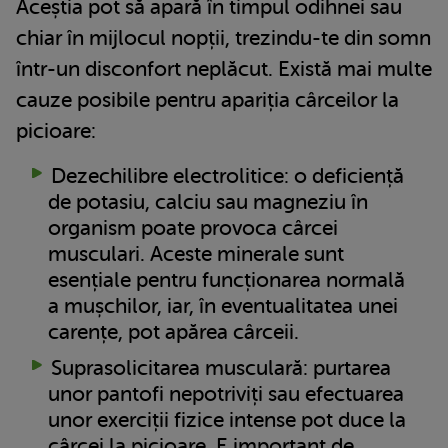
Aceștia pot să apară în timpul odihnei sau
chiar în mijlocul nopții, trezindu-te din somn
într-un disconfort neplăcut. Există mai multe
cauze posibile pentru apariția cârceilor la
picioare:
Dezechilibre electrolitice: o deficiență
de potasiu, calciu sau magneziu în
organism poate provoca cârcei
musculari. Aceste minerale sunt
esențiale pentru funcționarea normală
a mușchilor, iar, în eventualitatea unei
carențe, pot apărea cârceii.
Suprasolicitarea musculară: purtarea
unor pantofi nepotriviți sau efectuarea
unor exerciții fizice intense pot duce la
cârcei la picioare. E important de