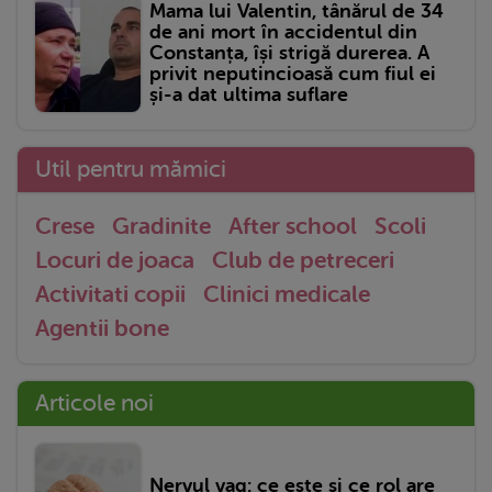
Mama lui Valentin, tânărul de 34
de ani mort în accidentul din
Constanța, își strigă durerea. A
privit neputincioasă cum fiul ei
și-a dat ultima suflare
Util pentru mămici
Crese
Gradinite
After school
Scoli
Locuri de joaca
Club de petreceri
Activitati copii
Clinici medicale
Agentii bone
Articole noi
Nervul vag: ce este și ce rol are