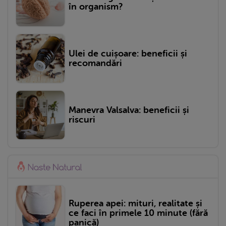
în organism?
Ulei de cuișoare: beneficii și
recomandări
Manevra Valsalva: beneficii și
riscuri
Ruperea apei: mituri, realitate și
ce faci în primele 10 minute (fără
panică)