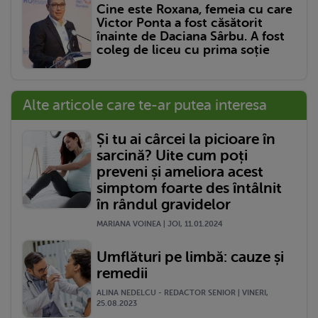
Cine este Roxana, femeia cu care
Victor Ponta a fost căsătorit
înainte de Daciana Sârbu. A fost
coleg de liceu cu prima soție
Alte articole care te-ar putea interesa
Și tu ai cârcei la picioare în
sarcină? Uite cum poți
preveni și ameliora acest
simptom foarte des întâlnit
în rândul gravidelor
MARIANA VOINEA | JOI, 11.01.2024
Umflături pe limbă: cauze și
remedii
ALINA NEDELCU - REDACTOR SENIOR | VINERI,
25.08.2023