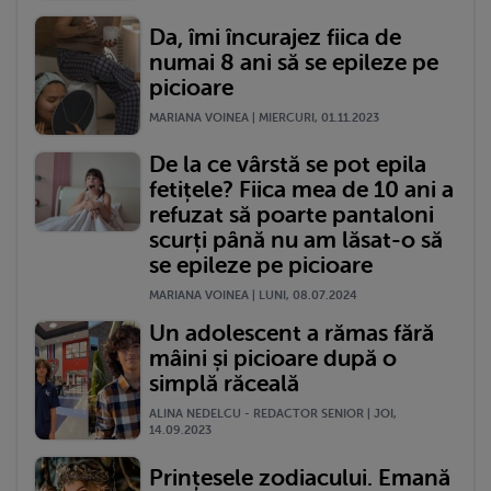
Da, îmi încurajez fiica de
numai 8 ani să se epileze pe
picioare
MARIANA VOINEA | MIERCURI, 01.11.2023
De la ce vârstă se pot epila
fetițele? Fiica mea de 10 ani a
refuzat să poarte pantaloni
scurți până nu am lăsat-o să
se epileze pe picioare
MARIANA VOINEA | LUNI, 08.07.2024
Un adolescent a rămas fără
mâini și picioare după o
simplă răceală
ALINA NEDELCU - REDACTOR SENIOR | JOI,
14.09.2023
Prințesele zodiacului. Emană