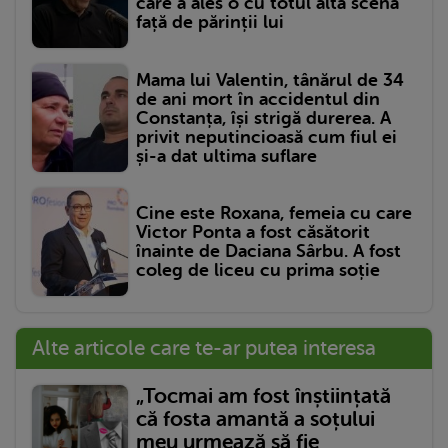
care a ales o cu totul altă scenă
față de părinții lui
Mama lui Valentin, tânărul de 34
de ani mort în accidentul din
Constanța, își strigă durerea. A
privit neputincioasă cum fiul ei
și-a dat ultima suflare
Cine este Roxana, femeia cu care
Victor Ponta a fost căsătorit
înainte de Daciana Sârbu. A fost
coleg de liceu cu prima soție
Alte articole care te-ar putea interesa
„Tocmai am fost înștiințată
că fosta amantă a soțului
meu urmează să fie