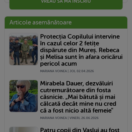
VREAU SĂ MĂ ÎNSCRIU
Articole asemănătoare
Protecția Copilului intervine
în cazul celor 2 fetițe
dispărute din Mureș. Rebeca
și Melisa sunt în afara oricărui
pericol acum
MARIANA VOINEA | JOI, 02.04.2026
Mirabela Dauer, dezvăluiri
cutremurătoare din fosta
căsnicie. „Mai bătută și mai
călcată decât mine nu cred
că a fost nicio altă femeie"
MARIANA VOINEA | VINERI, 26.06.2026
Patru copii din Vaslui au fost