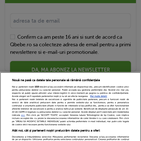
Confirm ca am peste 16 ani si sunt de acord ca
Qbebe.ro sa colecteze adresa de email pentru a primi
newslettere si e-mail-uri promotionale.
DA, MA ABONEZ LA NEWSLETTER
Nouă ne pasă ca datele tale personale să rămână confidențiale
Noi și partenerii noștri
1019
stocăm și/sau accesăm informații pe dispozitivul dvs., precum identificatorii cookie unici
pentru prelucrarea datelor cu caracter personal. Puteți accepta sau gestiona preferințele dvs. făcând clic mai jos,
respectiv vă puteți opune utilizării unui interes legitim în orice moment pe pagina cu politica de confidențialitate.
Aceste alegeri vor fi raportate partenerilor noștri și nu vă vor afecta navigarea.
Mai multe detalii
Noi si partenerii nostri (retelele de socializare si agentiile de publicitate partenere, precum si furnizorii nostri de
servicii de date analitice) prelucram date pentru a permite website-ului sa functioneze, pentru a personaliza
continutul si anunturile publicitare afisate in functie de interesele si/sau profilul dvs., pentru a va oferi functionalitati
aferente retelelor de socializare si pentru a analiza traficul pe website. Beneficiati de drepturile prevazute de art. 15-
22 din GDPR in legatura cu prelucrarea datelor cu caracter personal. Aceste drepturi pot fi exercitate prin modalitatea
indicata
aici
. Prin click pe “ACCEPT TOATE”, acceptati folosirea tuturor Tehnologiilor de tip Cookie, care implica
inclusiv acceptul dvs. cu privire la stocarea/accesarea informatiilor de catre Vendor-ii cu care colaboram. Prin click
Echipa Editoriala
Newsletter
Contact
pe “VREAU SA MODIFIC SETARILE INDIVIDUAL” puteti schimba preferintele in mod individual, mai putin cele legate
de cookie strict necesare pentru functionarea website-ului.
Atât noi, cât și partenerii noștri prelucrăm datele pentru a oferi:
Cariere
Cookies
Politica de confidentialitate
Dezvoltarea și îmbunătățirea serviciilor. Măsurarea performanței reclamelor. Stocarea și/sau accesarea informațiilor
de pe un dispozitiv. Utilizarea profilurilor pentru selectarea conținutului personalizat. Crearea profilurilor de conținut