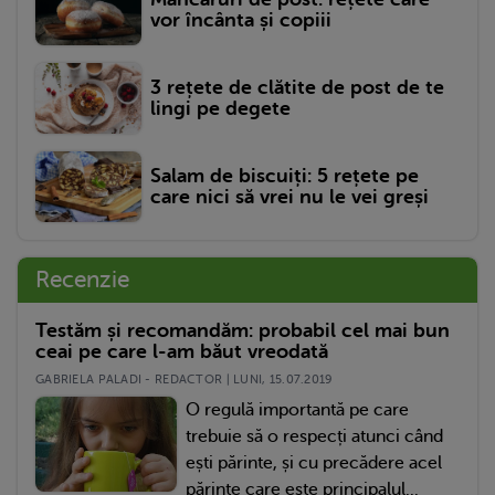
vor încânta și copiii
3 rețete de clătite de post de te
lingi pe degete
Salam de biscuiți: 5 rețete pe
care nici să vrei nu le vei greși
Recenzie
Testăm și recomandăm: probabil cel mai bun
ceai pe care l-am băut vreodată
GABRIELA PALADI - REDACTOR | LUNI, 15.07.2019
O regulă importantă pe care
trebuie să o respecți atunci când
ești părinte, și cu precădere acel
părinte care este principalul...