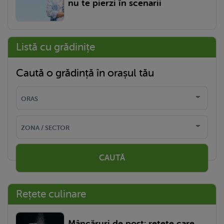
nu te pierzi în scenarii
Listă cu grădinițe
Caută o grădință în orașul tău
CAUTĂ
Rețete culinare
Mâncăruri de post: rețete care