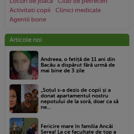
Locuri de joaca
Club de petreceri
Activitati copii
Clinici medicale
Agentii bone
Articole noi
Andreea, o fetiță de 11 ani din
Bacău a dispărut fără urmă de
mai bine de 3 zile
„Soțul s-a dezis de copii și a
donat apartamentul nostru
nepotului de la soră, doar ca să
ne...
Fericire mare în familia Ancăi
Serea! La ce facultate de top a