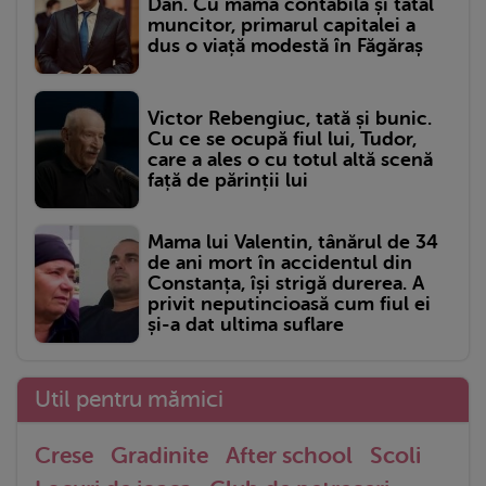
Dan. Cu mama contabilă și tatăl
muncitor, primarul capitalei a
dus o viață modestă în Făgăraș
Victor Rebengiuc, tată și bunic.
Cu ce se ocupă fiul lui, Tudor,
care a ales o cu totul altă scenă
față de părinții lui
Mama lui Valentin, tânărul de 34
de ani mort în accidentul din
Constanța, își strigă durerea. A
privit neputincioasă cum fiul ei
și-a dat ultima suflare
Util pentru mămici
Crese
Gradinite
After school
Scoli