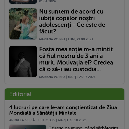
01.04.2024
Nu suntem de acord cu
iubiții copiilor noștri
adolescenți - Ce este de
făcut?
MARIANA VOINEA | LUNI, 21.08.2023
Fosta mea soție m-a mințit
că fiul nostru de 3 ani a
murit. Motivația ei? Credea
că o să-i iau custodia...
MARIANA VOINEA | MARŢI, 23.07.2024
Editorial
4 lucruri pe care le-am conștientizat de Ziua
Mondială a Sănătății Mintale
ANDREEA GUICĂ - PSIHOLOG | MARŢI, 10.10.2023
E firesc ca atunci când sărbătorim