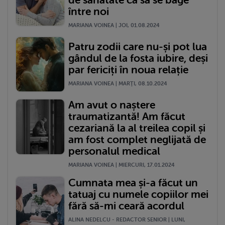
de sănătate ca să se bage
între noi
MARIANA VOINEA | JOI, 01.08.2024
Patru zodii care nu-și pot lua
gândul de la fosta iubire, deși
par fericiți în noua relație
MARIANA VOINEA | MARŢI, 08.10.2024
Am avut o naștere
traumatizantă! Am făcut
cezariană la al treilea copil și
am fost complet neglijată de
personalul medical
MARIANA VOINEA | MIERCURI, 17.01.2024
Cumnata mea și-a făcut un
tatuaj cu numele copiilor mei
fără să-mi ceară acordul
ALINA NEDELCU - REDACTOR SENIOR | LUNI,