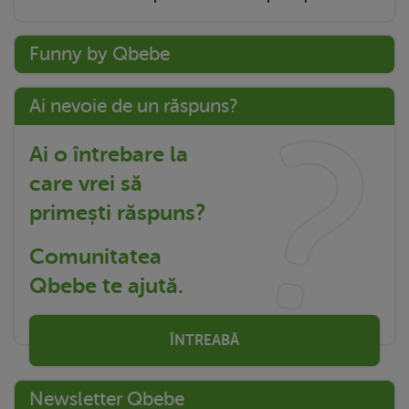
Funny by Qbebe
Ai nevoie de un răspuns?
Ai o întrebare la
care vrei să
primești răspuns?
Comunitatea
Qbebe te ajută.
ÎNTREABĂ
Newsletter Qbebe