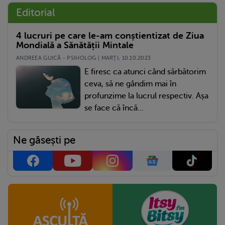
Editorial
4 lucruri pe care le-am conștientizat de Ziua
Mondială a Sănătății Mintale
ANDREEA GUICĂ - PSIHOLOG | MARŢI, 10.10.2023
E firesc ca atunci când sărbătorim
ceva, să ne gândim mai în
profunzime la lucrul respectiv. Așa
se face că încă...
Ne găsești pe