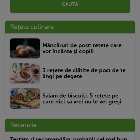
CAUTĂ
Rețete culinare
Mâncăruri de post: rețete care
vor încânta și copiii
3 rețete de clătite de post de te
lingi pe degete
Salam de biscuiți: 5 rețete pe
care nici să vrei nu le vei greși
Recenzie
Testăm și recomandăm: probabil cel mai bun