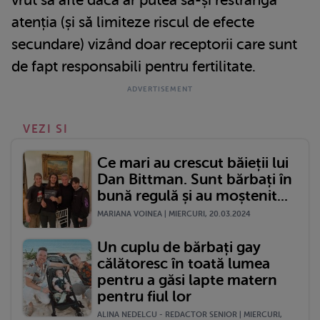
vrut să afle dacă ar putea să-și restrângă
atenția (și să limiteze riscul de efecte
secundare) vizând doar receptorii care sunt
de fapt responsabili pentru fertilitate.
VEZI SI
Ce mari au crescut băieții lui
Dan Bittman. Sunt bărbați în
bună regulă și au moștenit...
MARIANA VOINEA | MIERCURI, 20.03.2024
Un cuplu de bărbați gay
călătoresc în toată lumea
pentru a găsi lapte matern
pentru fiul lor
ALINA NEDELCU - REDACTOR SENIOR | MIERCURI,