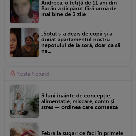
Andreea, o fetiță de 11 ani din
Bacău a dispărut fără urmă de
mai bine de 3 zile
„Soțul s-a dezis de copii și a
donat apartamentul nostru
nepotului de la soră, doar ca să
ne...
3 luni înainte de concepție:
alimentație, mișcare, somn și
stres — ordinea care contează
Febra la sugar: ce faci în primele