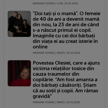
MARIANA VOINEA | LUNI, 25.05.2026
"Doi tați și o mamă". O femeie
de 40 de ani a devenit mamă
din nou, la 23 de ani de când
s-a născut primul ei copil.
Imaginile cu cei doi bărbați
din viața ei au creat isterie în
online
MARIANA VOINEA | MARŢI, 06.01.2026
Povestea Olesiei, care a ajuns
victima relațiilor toxice din
cauza traumelor din
copilărie. “Am fost amanta a
doi bărbați căsătoriți. Știam
că au soții și copii. Am rămas
gravidă”
MARIANA VOINEA | MARŢI, 20.01.2026