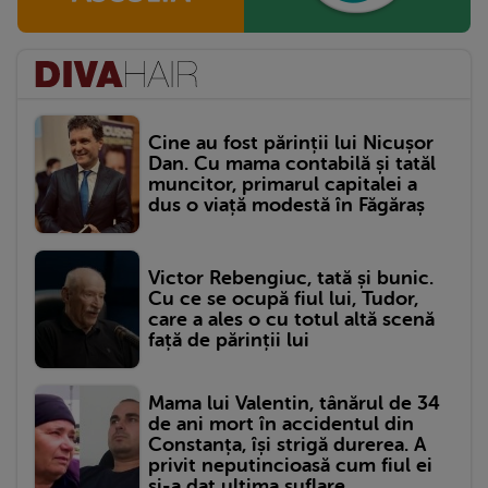
Cine au fost părinții lui Nicușor
Dan. Cu mama contabilă și tatăl
muncitor, primarul capitalei a
dus o viață modestă în Făgăraș
Victor Rebengiuc, tată și bunic.
Cu ce se ocupă fiul lui, Tudor,
care a ales o cu totul altă scenă
față de părinții lui
Mama lui Valentin, tânărul de 34
de ani mort în accidentul din
Constanța, își strigă durerea. A
privit neputincioasă cum fiul ei
și-a dat ultima suflare