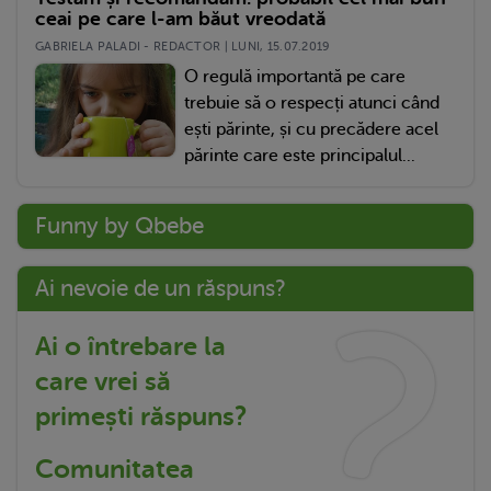
ceai pe care l-am băut vreodată
GABRIELA PALADI - REDACTOR | LUNI, 15.07.2019
O regulă importantă pe care
trebuie să o respecți atunci când
ești părinte, și cu precădere acel
părinte care este principalul...
Funny by Qbebe
Ai nevoie de un răspuns?
Ai o întrebare la
care vrei să
primești răspuns?
Comunitatea