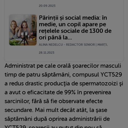
20.09.2023
Părinții și social media: în
medie, un copil apare pe
rețelele sociale de 1300 de
ori până la...
ALINA NEDELCU - REDACTOR SENIOR | MARŢI,
28.11.2023
Administrat pe cale orală şoarecilor masculi
timp de patru săptămâni, compusul YCT529
a redus drastic producţia de spermatozoizi şi
a avut o eficacitate de 99% în prevenirea
sarcinilor, fără să fie observate efecte
secundare. Mai mult decât atât, la şase
săptămâni după oprirea administrării de
YCT529, şoarecii au putut din nou să