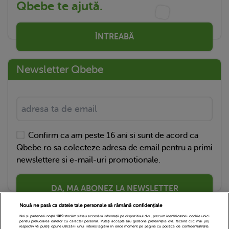
Qbebe te ajută.
ÎNTREABĂ
Newsletter Qbebe
Confirm ca am peste 16 ani si sunt de acord ca
Qbebe.ro sa colecteze adresa de email pentru a primi
newslettere si e-mail-uri promotionale.
DA, MA ABONEZ LA NEWSLETTER
Nouă ne pasă ca datele tale personale să rămână confidențiale
Noi și partenerii noștri
1019
stocăm și/sau accesăm informații pe dispozitivul dvs., precum identificatorii cookie unici
pentru prelucrarea datelor cu caracter personal. Puteți accepta sau gestiona preferințele dvs. făcând clic mai jos,
respectiv vă puteți opune utilizării unui interes legitim în orice moment pe pagina cu politica de confidențialitate.