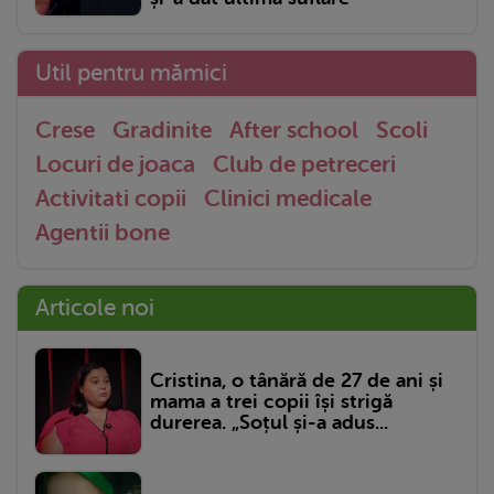
Util pentru mămici
Crese
Gradinite
After school
Scoli
Locuri de joaca
Club de petreceri
Activitati copii
Clinici medicale
Agentii bone
Articole noi
Cristina, o tânără de 27 de ani și
mama a trei copii își strigă
durerea. „Soțul și-a adus...