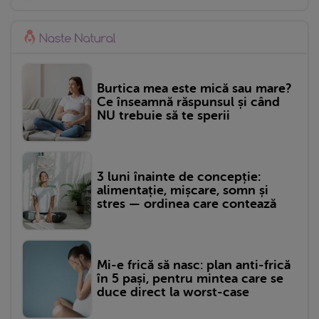
Burtica mea este mică sau mare?
Ce înseamnă răspunsul și când
NU trebuie să te sperii
3 luni înainte de concepție:
alimentație, mișcare, somn și
stres — ordinea care contează
Mi-e frică să nasc: plan anti-frică
în 5 pași, pentru mintea care se
duce direct la worst-case