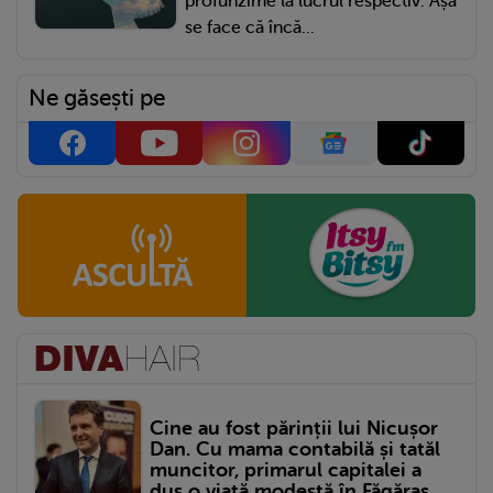
profunzime la lucrul respectiv. Așa
se face că încă...
Ne găsești pe
Cine au fost părinții lui Nicușor
Dan. Cu mama contabilă și tatăl
muncitor, primarul capitalei a
dus o viață modestă în Făgăraș