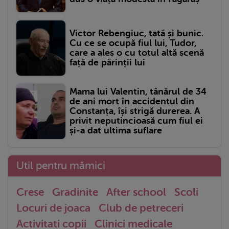
Victor Rebengiuc, tată și bunic.
Cu ce se ocupă fiul lui, Tudor,
care a ales o cu totul altă scenă
față de părinții lui
Mama lui Valentin, tânărul de 34
de ani mort în accidentul din
Constanța, își strigă durerea. A
privit neputincioasă cum fiul ei
și-a dat ultima suflare
Util pentru mămici
Crese
Gradinite
After school
Scoli
Locuri de joaca
Club de petreceri
Activitati copii
Clinici medicale