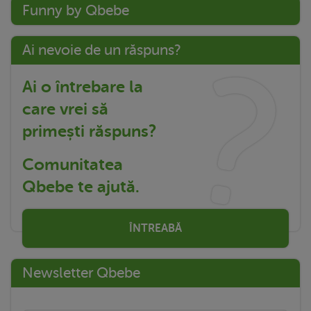
Funny by Qbebe
Ai nevoie de un răspuns?
Ai o întrebare la
care vrei să
primești răspuns?
Comunitatea
Qbebe te ajută.
ÎNTREABĂ
Newsletter Qbebe