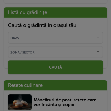
Listă cu grădinițe
Caută o grădință în orașul tău
CAUTĂ
Rețete culinare
Mâncăruri de post: rețete care
vor încânta și copiii