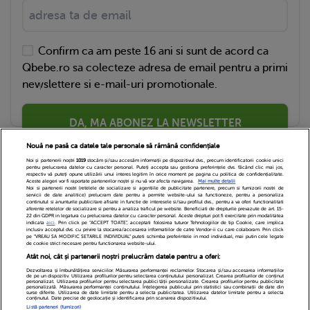
Confirm ca am peste 16 ani si sunt de acord ca
Qbebe.ro sa colecteze adresa de email pentru a primi
newslettere si e-mail-uri promotionale.
DA, MA ABONEZ LA NEWSLETTER
Nouă ne pasă ca datele tale personale să rămână confidențiale
Noi și partenerii noștri
1019
stocăm și/sau accesăm informații pe dispozitivul dvs., precum identificatorii cookie unici
pentru prelucrarea datelor cu caracter personal. Puteți accepta sau gestiona preferințele dvs. făcând clic mai jos,
respectiv vă puteți opune utilizării unui interes legitim în orice moment pe pagina cu politica de confidențialitate.
Aceste alegeri vor fi raportate partenerilor noștri și nu vă vor afecta navigarea.
Mai multe detalii
Noi si partenerii nostri (retelele de socializare si agentiile de publicitate partenere, precum si furnizorii nostri de
servicii de date analitice) prelucram date pentru a permite website-ului sa functioneze, pentru a personaliza
continutul si anunturile publicitare afisate in functie de interesele si/sau profilul dvs., pentru a va oferi functionalitati
aferente retelelor de socializare si pentru a analiza traficul pe website. Beneficiati de drepturile prevazute de art. 15-
22 din GDPR in legatura cu prelucrarea datelor cu caracter personal. Aceste drepturi pot fi exercitate prin modalitatea
indicata
aici
. Prin click pe “ACCEPT TOATE”, acceptati folosirea tuturor Tehnologiilor de tip Cookie, care implica
inclusiv acceptul dvs. cu privire la stocarea/accesarea informatiilor de catre Vendor-ii cu care colaboram. Prin click
Echipa Editoriala
Newsletter
Contact
pe “VREAU SA MODIFIC SETARILE INDIVIDUAL” puteti schimba preferintele in mod individual, mai putin cele legate
de cookie strict necesare pentru functionarea website-ului.
Atât noi, cât și partenerii noștri prelucrăm datele pentru a oferi:
Cariere
Cookies
Politica de confidentialitate
Dezvoltarea și îmbunătățirea serviciilor. Măsurarea performanței reclamelor. Stocarea și/sau accesarea informațiilor
de pe un dispozitiv. Utilizarea profilurilor pentru selectarea conținutului personalizat. Crearea profilurilor de conținut
DivaHair Cosmetics
Despre noi
personalizat. Utilizarea profilurilor pentru selectarea publicității personalizate. Crearea profilurilor pentru publicitate
personalizată. Măsurarea performanței conținutului. Înțelegerea publicului prin statistici sau combinații de date din
surse diferite. Utilizarea de date limitate pentru a selecta publicitatea. Utilizarea datelor limitate pentru a selecta
conținutul. Date precise de geolocație și identificarea prin scanarea dispozitivului.
Termeni si conditii
Setari Cookies
Listă parteneri (furnizori)