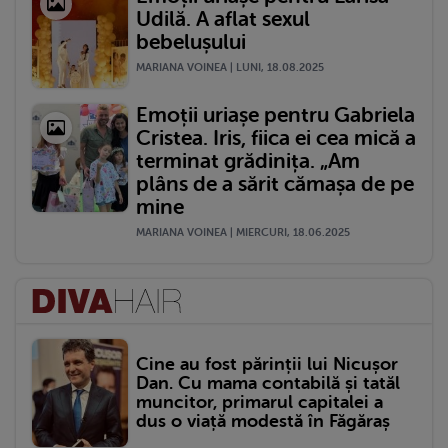
Udilă. A aflat sexul
bebelușului
MARIANA VOINEA | LUNI, 18.08.2025
Emoții uriașe pentru Gabriela
Cristea. Iris, fiica ei cea mică a
terminat grădinița. „Am
plâns de a sărit cămașa de pe
mine
MARIANA VOINEA | MIERCURI, 18.06.2025
Cine au fost părinții lui Nicușor
Dan. Cu mama contabilă și tatăl
muncitor, primarul capitalei a
dus o viață modestă în Făgăraș