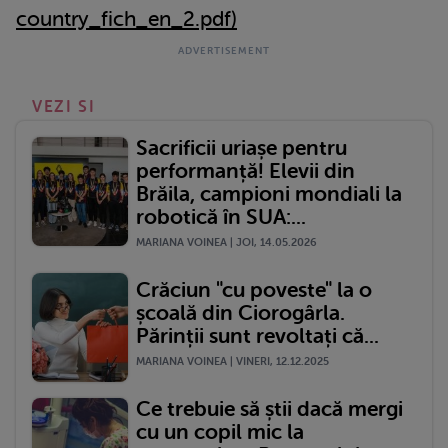
country_fich_en_2.pdf)
VEZI SI
Sacrificii uriașe pentru
performanță! Elevii din
Brăila, campioni mondiali la
robotică în SUA:...
MARIANA VOINEA | JOI, 14.05.2026
Crăciun "cu poveste" la o
școală din Ciorogârla.
Părinții sunt revoltați că...
MARIANA VOINEA | VINERI, 12.12.2025
Ce trebuie să știi dacă mergi
cu un copil mic la