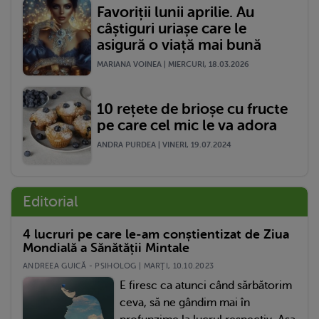
Favoriții lunii aprilie. Au
câștiguri uriașe care le
asigură o viață mai bună
MARIANA VOINEA | MIERCURI, 18.03.2026
10 rețete de brioșe cu fructe
pe care cel mic le va adora
ANDRA PURDEA | VINERI, 19.07.2024
Editorial
4 lucruri pe care le-am conștientizat de Ziua
Mondială a Sănătății Mintale
ANDREEA GUICĂ - PSIHOLOG | MARŢI, 10.10.2023
E firesc ca atunci când sărbătorim
ceva, să ne gândim mai în