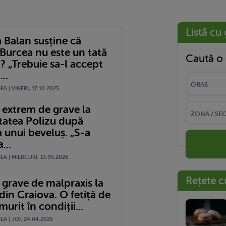
Listă cu 
 Balan susține că
Burcea nu este un tată
Caută o 
? „Trebuie sa-l accept
..
A | VINERI, 17.10.2025
 extrem de grave la
tatea Polizu după
 unui beveluș. „S-a
...
A | MIERCURI, 13.05.2026
Rețete c
 grave de malpraxis la
 din Craiova. O fetiță de
murit în condiții...
A | JOI, 24.04.2025