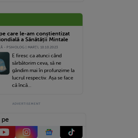
 pe care le-am conștientizat
ondială a Sănătății Mintale
 - PSIHOLOG | MARŢI, 10.10.2023
E firesc ca atunci când
sărbătorim ceva, să ne
gândim mai în profunzime la
lucrul respectiv. Așa se face
că încă...
 pe