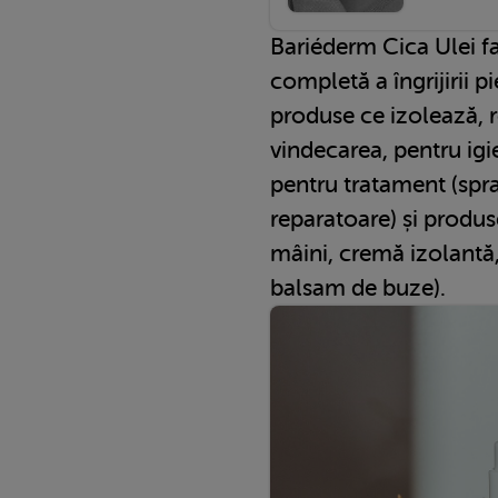
Bariéderm Cica Ulei f
completă a îngrijirii pi
produse ce izolează, 
vindecarea, pentru igi
pentru tratament (spr
reparatoare) și produs
mâini, cremă izolantă,
balsam de buze).