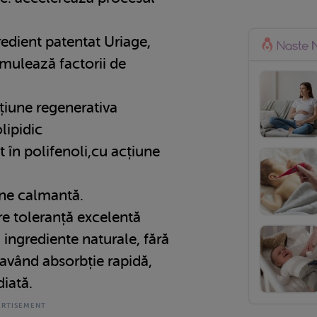
edient patentat Uriage,
imulează factorii de
cțiune regenerativa
lipidic
 în polifenoli,cu acțiune
une calmantă.
re toleranță excelentă
 ingrediente naturale, fără
 având absorbție rapidă,
iată.