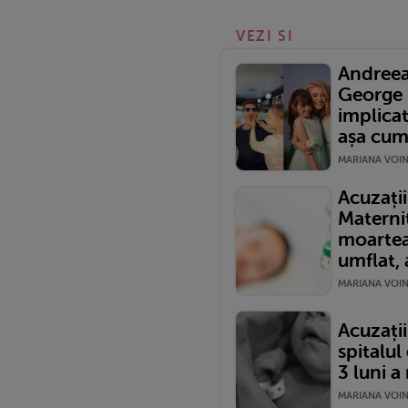
VEZI SI
Andreea
George 
implicat
așa cum.
MARIANA VOINE
Acuzații
Materni
moartea
umflat, a
MARIANA VOINE
Acuzații
spitalul
3 luni a 
MARIANA VOINE