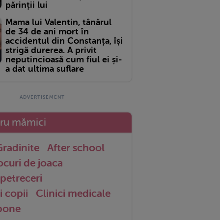
părinții lui
Mama lui Valentin, tânărul
de 34 de ani mort în
accidentul din Constanța, își
strigă durerea. A privit
neputincioasă cum fiul ei și-
a dat ultima suflare
tru mămici
radinite
After school
ocuri de joaca
petreceri
i copii
Clinici medicale
 bone