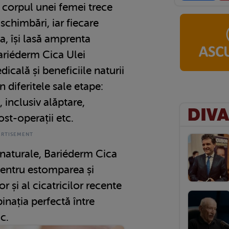
, corpul unei femei trece
chimbări, iar fiecare
ta, își lasă amprenta
ariéderm Cica Ulei
cală și beneficiile naturii
n diferitele sale etape:
, inclusiv alăptare,
ost-operații etc.
naturale, Bariéderm Cica
pentru estomparea și
r și al cicatricilor recente
inația perfectă între
c.