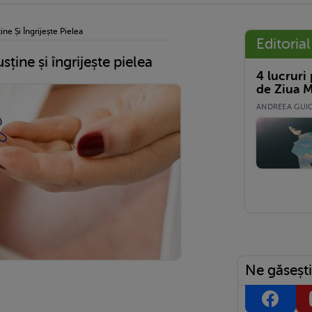
ne Și Îngrijește Pielea
Editorial
ține și îngrijește pielea
4 lucruri
de Ziua M
ANDREEA GUICĂ
Ne găsești