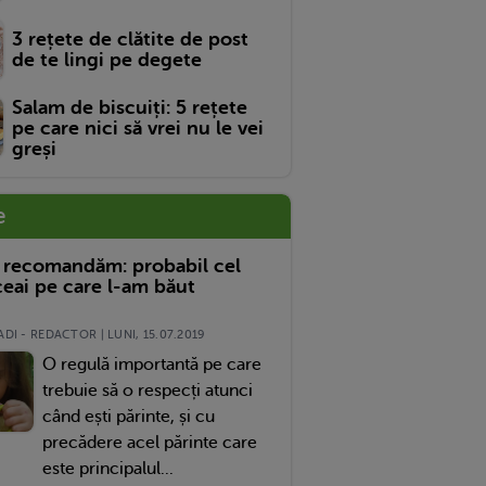
3 rețete de clătite de post
de te lingi pe degete
Salam de biscuiți: 5 rețete
pe care nici să vrei nu le vei
greși
e
 recomandăm: probabil cel
eai pe care l-am băut
DI - REDACTOR | LUNI, 15.07.2019
O regulă importantă pe care
trebuie să o respecți atunci
când ești părinte, și cu
precădere acel părinte care
este principalul...