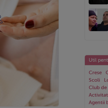
Util pen
Crese
G
Scoli
L
Club de 
Activitat
Agentii