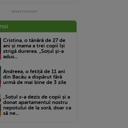
 noi
Cristina, o tânără de 27 de
ani și mama a trei copii își
strigă durerea. „Soțul și-a
adus...
Andreea, o fetiță de 11 ani
din Bacău a dispărut fără
urmă de mai bine de 3 zile
„Soțul s-a dezis de copii și a
donat apartamentul nostru
nepotului de la soră, doar ca
să ne...