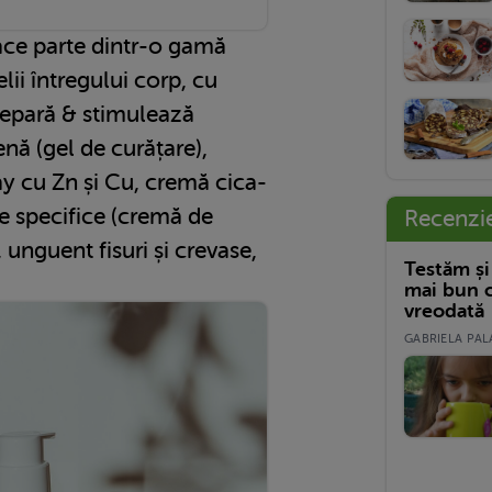
ace parte dintr-o gamă
elii întregului corp, cu
repară & stimulează
enă (gel de curățare),
ay cu Zn și Cu, cremă cica-
e specifice (cremă de
Recenzi
 unguent fisuri și crevase,
Testăm și
mai bun c
vreodată
GABRIELA PALA