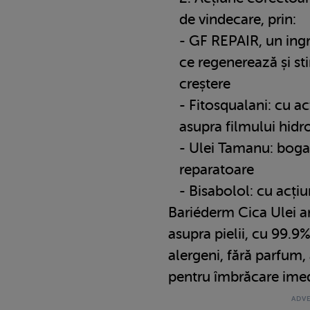
de vindecare, prin:
- GF REPAIR, un ingr
ce regenerează și st
creștere
- Fitosqualani: cu a
asupra filmului hidro
- Ulei Tamanu: bogat
reparatoare
- Bisabolol: cu acți
Bariéderm Cica Ulei a
asupra pielii, cu 99.9%
alergeni, fără parfum,
pentru îmbrăcare imed