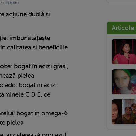
e acțiune dublă și
Articole
ție: îmbunătățește
rin calitatea si beneficiile
oba: bogat în acizi grași,
mează pielea
ocado: bogat în acizi
itaminele C & E, ce
arelui: bogat în omega-6
te pielea
e: accelerează procesul