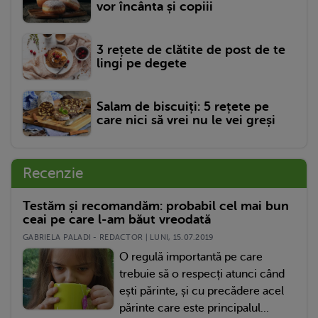
vor încânta și copiii
3 rețete de clătite de post de te
lingi pe degete
Salam de biscuiți: 5 rețete pe
care nici să vrei nu le vei greși
Recenzie
Testăm și recomandăm: probabil cel mai bun
ceai pe care l-am băut vreodată
GABRIELA PALADI - REDACTOR | LUNI, 15.07.2019
O regulă importantă pe care
trebuie să o respecți atunci când
ești părinte, și cu precădere acel
părinte care este principalul...