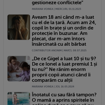
gestioneze conflictele”
MARIANA VOINEA | MIERCURI, 01.11.2023
Aveam 18 ani când m-a luat
cu el de la țară. Acum am 24,
copil în brațe și un ordin de
protecție în buzunar. Am
plecat, dar m-am întors
însărcinată cu alt bărbat
CONTRIBUTOR ANONIM | MARŢI, 08.07.2025
„De ce Gigel a luat 10 și tu 9?
De ce Ionel a luat premiul 1 și
tu nu?” Ne rănim enorm
proprii copii atunci când îi
comparăm cu alții
MARIANA VOINEA | JOI, 16.05.2024
Înotatul cu sau fără tampon?
O mamă a aprins spiritele în