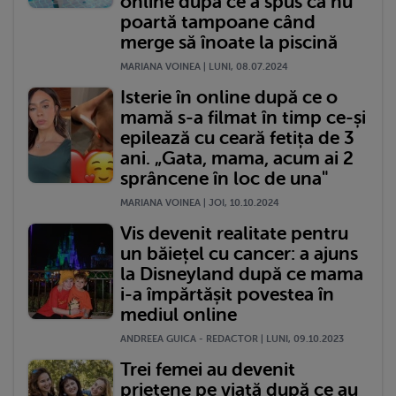
online după ce a spus că nu
poartă tampoane când
merge să înoate la piscină
MARIANA VOINEA | LUNI, 08.07.2024
Isterie în online după ce o
mamă s-a filmat în timp ce-și
epilează cu ceară fetița de 3
ani. „Gata, mama, acum ai 2
sprâncene în loc de una"
MARIANA VOINEA | JOI, 10.10.2024
Vis devenit realitate pentru
un băiețel cu cancer: a ajuns
la Disneyland după ce mama
i-a împărtășit povestea în
mediul online
ANDREEA GUICA - REDACTOR | LUNI, 09.10.2023
Trei femei au devenit
prietene pe viață după ce au