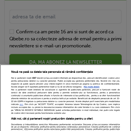
Confirm ca am peste 16 ani si sunt de acord ca
Qbebe.ro sa colecteze adresa de email pentru a primi
newslettere si e-mail-uri promotionale.
DA, MA ABONEZ LA NEWSLETTER
Nouă ne pasă ca datele tale personale să rămână confidențiale
Noi și partenerii noștri
1017
stocăm și/sau accesăm informații pe dispozitivul dvs., precum identificatorii cookie unici
pentru prelucrarea datelor cu caracter personal. Puteți accepta sau gestiona preferințele dvs. făcând clic mai jos,
respectiv vă puteți opune utilizării unui interes legitim în orice moment pe pagina cu politica de confidențialitate.
Aceste alegeri vor fi raportate partenerilor noștri și nu vă vor afecta navigarea.
Mai multe detalii
Noi si partenerii nostri (retelele de socializare si agentiile de publicitate partenere, precum si furnizorii nostri de
servicii de date analitice) prelucram date pentru a permite website-ului sa functioneze, pentru a personaliza
continutul si anunturile publicitare afisate in functie de interesele si/sau profilul dvs., pentru a va oferi functionalitati
aferente retelelor de socializare si pentru a analiza traficul pe website. Beneficiati de drepturile prevazute de art. 15-
22 din GDPR in legatura cu prelucrarea datelor cu caracter personal. Aceste drepturi pot fi exercitate prin modalitatea
indicata
aici
. Prin click pe “ACCEPT TOATE”, acceptati folosirea tuturor Tehnologiilor de tip Cookie, care implica
inclusiv acceptul dvs. cu privire la stocarea/accesarea informatiilor de catre Vendor-ii cu care colaboram. Prin click
Echipa Editoriala
Newsletter
Contact
pe “VREAU SA MODIFIC SETARILE INDIVIDUAL” puteti schimba preferintele in mod individual, mai putin cele legate
de cookie strict necesare pentru functionarea website-ului.
Atât noi, cât și partenerii noștri prelucrăm datele pentru a oferi:
Cariere
Cookies
Politica de confidentialitate
Dezvoltarea și îmbunătățirea serviciilor. Măsurarea performanței reclamelor. Stocarea și/sau accesarea informațiilor
de pe un dispozitiv. Utilizarea profilurilor pentru selectarea conținutului personalizat. Crearea profilurilor de conținut
DivaHair Cosmetics
Despre noi
personalizat. Utilizarea profilurilor pentru selectarea publicității personalizate. Crearea profilurilor pentru publicitate