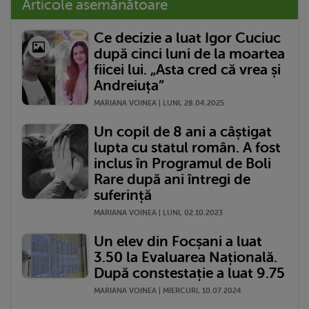
Articole asemănătoare
Ce decizie a luat Igor Cuciuc
după cinci luni de la moartea
fiicei lui. „Asta cred că vrea și
Andreiuța”
MARIANA VOINEA | LUNI, 28.04.2025
Un copil de 8 ani a câștigat
lupta cu statul român. A fost
inclus în Programul de Boli
Rare după ani întregi de
suferință
MARIANA VOINEA | LUNI, 02.10.2023
Un elev din Focșani a luat
3.50 la Evaluarea Națională.
După constestație a luat 9.75
MARIANA VOINEA | MIERCURI, 10.07.2024