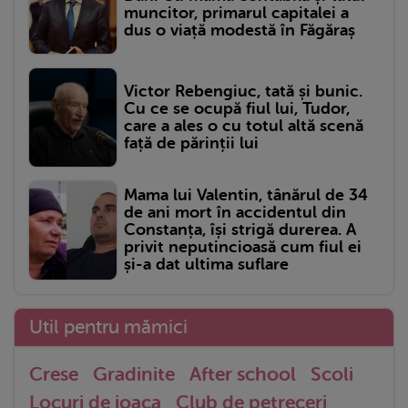
muncitor, primarul capitalei a
dus o viață modestă în Făgăraș
Victor Rebengiuc, tată și bunic.
Cu ce se ocupă fiul lui, Tudor,
care a ales o cu totul altă scenă
față de părinții lui
Mama lui Valentin, tânărul de 34
de ani mort în accidentul din
Constanța, își strigă durerea. A
privit neputincioasă cum fiul ei
și-a dat ultima suflare
Util pentru mămici
Crese
Gradinite
After school
Scoli
Locuri de joaca
Club de petreceri