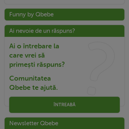
Funny by Qbebe
Ai nevoie de un răspuns?
Ai o întrebare la
care vrei să
primești răspuns?
Comunitatea
Qbebe te ajută.
ÎNTREABĂ
Newsletter Qbebe