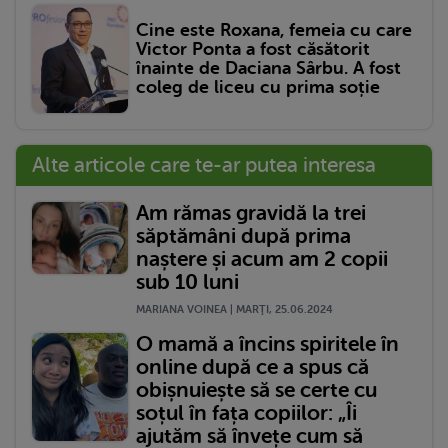
Cine este Roxana, femeia cu care
Victor Ponta a fost căsătorit
înainte de Daciana Sârbu. A fost
coleg de liceu cu prima soție
Alte articole care te-ar putea interesa
Am rămas gravidă la trei
săptămâni după prima
naștere și acum am 2 copii
sub 10 luni
MARIANA VOINEA | MARŢI, 25.06.2024
O mamă a încins spiritele în
online după ce a spus că
obișnuiește să se certe cu
soțul în fața copiilor: „Îi
ajutăm să învețe cum să