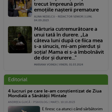
trecut împreună prin
emoțiile nașterii premature
ALINA NEDELCU - REDACTOR SENIOR | LUNI,
04.09.2023
Mărturia cutremurătoare a
unui tată în durere. „La
câteva luni după ce fiica mea
s-a sinucis, mi-am pierdut și
soția! Mama ei s-a îmbolnăvit
de dor și durere..."
MARIANA VOINEA | VINERI, 01.03.2024
Editorial
4 lucruri pe care le-am conștientizat de Ziua
Mondială a Sănătății Mintale
ANDREEA GUICĂ - PSIHOLOG | MARŢI, 10.10.2023
E firesc ca atunci când sărbătorim