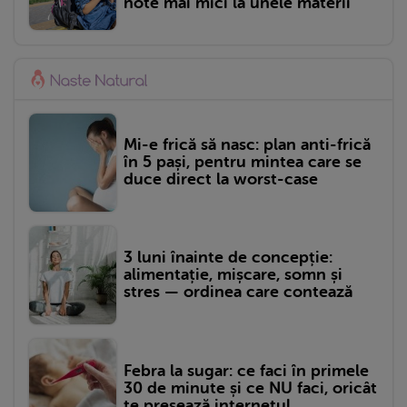
note mai mici la unele materii
Mi-e frică să nasc: plan anti-frică
în 5 pași, pentru mintea care se
duce direct la worst-case
3 luni înainte de concepție:
alimentație, mișcare, somn și
stres — ordinea care contează
Febra la sugar: ce faci în primele
30 de minute și ce NU faci, oricât
te presează internetul