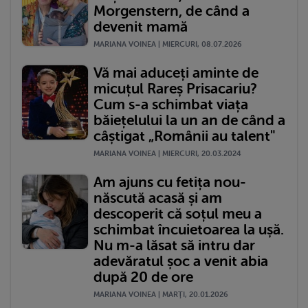
Morgenstern, de când a
devenit mamă
MARIANA VOINEA | MIERCURI, 08.07.2026
Vă mai aduceți aminte de
micuțul Rareș Prisacariu?
Cum s-a schimbat viața
băiețelului la un an de când a
câștigat „Românii au talent"
MARIANA VOINEA | MIERCURI, 20.03.2024
Am ajuns cu fetița nou-
născută acasă și am
descoperit că soțul meu a
schimbat încuietoarea la ușă.
Nu m-a lăsat să intru dar
adevăratul șoc a venit abia
după 20 de ore
MARIANA VOINEA | MARŢI, 20.01.2026