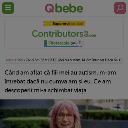
Home
›
Stiri
›
Când Am Aflat Că Fiii Mei Au Autism, M-Am Întrebat Dacă Nu Cumv
Când am aflat că fiii mei au autism, m-am
întrebat dacă nu cumva am și eu. Ce am
descoperit mi-a schimbat viața