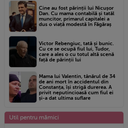
Cine au fost părinții lui Nicușor
Dan. Cu mama contabilă și tatăl
muncitor, primarul capitalei a
dus o viață modestă în Făgăraș
Victor Rebengiuc, tată și bunic.
Cu ce se ocupă fiul lui, Tudor,
care a ales o cu totul altă scenă
față de părinții lui
Mama lui Valentin, tânărul de 34
de ani mort în accidentul din
Constanța, își strigă durerea. A
privit neputincioasă cum fiul ei
și-a dat ultima suflare
Util pentru mămici