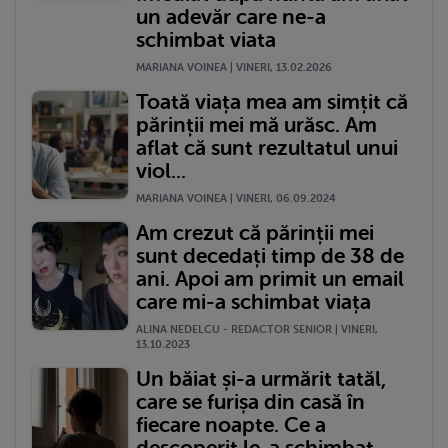
un adevăr care ne-a
schimbat viata
MARIANA VOINEA | VINERI, 13.02.2026
Toată viața mea am simțit că
părinții mei mă urăsc. Am
aflat că sunt rezultatul unui
viol...
MARIANA VOINEA | VINERI, 06.09.2024
Am crezut că părinții mei
sunt decedați timp de 38 de
ani. Apoi am primit un email
care mi-a schimbat viața
ALINA NEDELCU - REDACTOR SENIOR | VINERI,
13.10.2023
Un băiat și-a urmărit tatăl,
care se furișa din casă în
fiecare noapte. Ce a