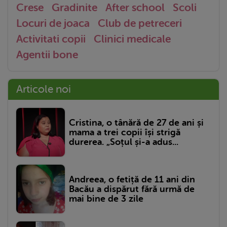
Crese
Gradinite
After school
Scoli
Locuri de joaca
Club de petreceri
Activitati copii
Clinici medicale
Agentii bone
Articole noi
Cristina, o tânără de 27 de ani și
mama a trei copii își strigă
durerea. „Soțul și-a adus...
Andreea, o fetiță de 11 ani din
Bacău a dispărut fără urmă de
mai bine de 3 zile