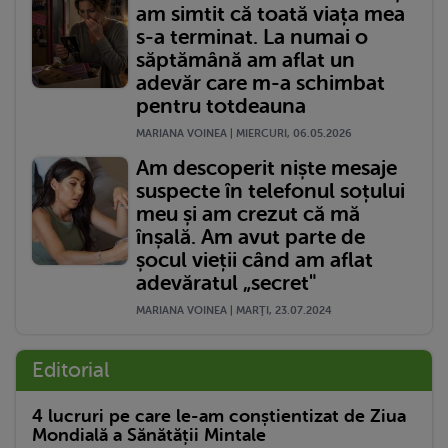
am simtit că toată viața mea
s-a terminat. La numai o
săptămână am aflat un
adevăr care m-a schimbat
pentru totdeauna
MARIANA VOINEA | MIERCURI, 06.05.2026
Am descoperit niște mesaje
suspecte în telefonul soțului
meu și am crezut că mă
înșală. Am avut parte de
șocul vieții când am aflat
adevăratul „secret"
MARIANA VOINEA | MARŢI, 23.07.2024
Editorial
4 lucruri pe care le-am conștientizat de Ziua
Mondială a Sănătății Mintale