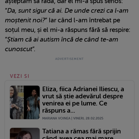
așteptam să râdă, dar el mi-a spus serios:
”
Da, sunt sigur că ai. De unde crezi ca l-am
moștenit noi?
” Iar când l-am întrebat pe
soțul meu, și el mi-a răspuns fără să respire:
”
Știam că ai autism încă de când te-am
cunoscut
”.
VEZI SI
Eliza, fiica Adrianei Iliescu, a
vrut să știe adevărul despre
venirea ei pe lume. Ce
răspuns a...
MARIANA VOINEA | VINERI, 28.02.2025
Tatiana a rămas fără sprijin
când avea cea mai mare