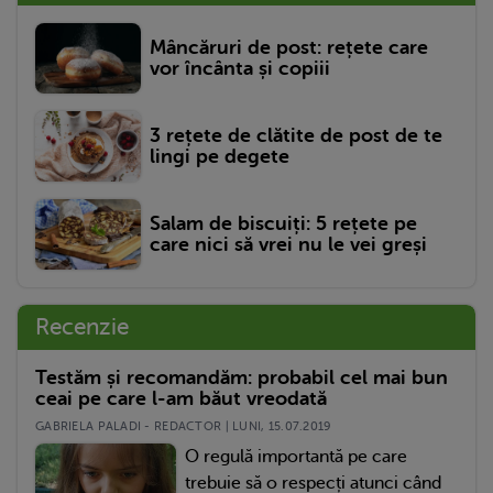
Mâncăruri de post: rețete care
vor încânta și copiii
3 rețete de clătite de post de te
lingi pe degete
Salam de biscuiți: 5 rețete pe
care nici să vrei nu le vei greși
Recenzie
Testăm și recomandăm: probabil cel mai bun
ceai pe care l-am băut vreodată
GABRIELA PALADI - REDACTOR | LUNI, 15.07.2019
O regulă importantă pe care
trebuie să o respecți atunci când