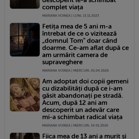
descoperit le-a schimbat
complet viața
MARIANA VOINEA | LUNI, 13.11.2023
Fetița mea de 5 ani m-a
întrebat de ce o vizitează
„domnul Tom" doar când
doarme. Ce-am aflat după ce
am urmărit camera de
supraveghere
MARIANA VOINEA | MIERCURI, 01.04.2026
Am adoptat doi copii gemeni
cu dizabilități după ce i-am
găsit abandonați pe stradă.
Acum, după 12 ani am
descoperit un adevăr care
mi-a schimbat radical viața
MARIANA VOINEA | MIERCURI, 14.01.2026
Fiica mea de 13 ani a murit și