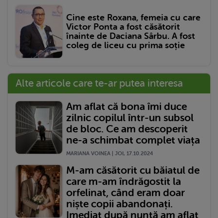
Cine este Roxana, femeia cu care
Victor Ponta a fost căsătorit
înainte de Daciana Sârbu. A fost
coleg de liceu cu prima soție
Alte articole care te-ar putea interesa
Am aflat că bona îmi duce
zilnic copilul într-un subsol
de bloc. Ce am descoperit
ne-a schimbat complet viața
MARIANA VOINEA | JOI, 17.10.2024
M-am căsătorit cu băiatul de
care m-am îndrăgostit la
orfelinat, când eram doar
niște copii abandonați.
Imediat după nuntă am aflat