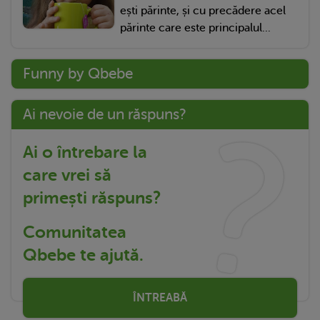
ești părinte, și cu precădere acel
părinte care este principalul...
Funny by Qbebe
Ai nevoie de un răspuns?
Ai o întrebare la
care vrei să
primești răspuns?
Comunitatea
Qbebe te ajută.
ÎNTREABĂ