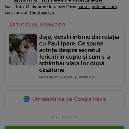
autism și ”Tot ceea ce strălucește”
Surse foto: Melbourne University Press,
autisticprofessor.com
Surse articol:
The Guardian
ARTICOLUL URMATOR
Jojo, detalii intime din relația
cu Paul Ipate. Ce spune
actrița despre secretul
fericirii în cuplu și cum s-a
schimbat viața lor după
căsătorie
MARIANA VOINEA | MARŢI, 08.04.2025
Urmareste-ne pe Google News