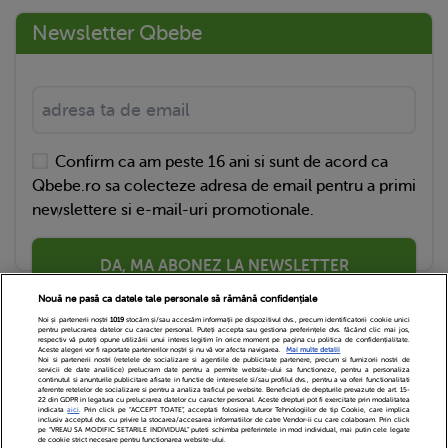
Newsletter Qbebe
Confirm ca am peste 16 ani si sunt de acord ca
Qbebe.ro sa colecteze adresa de email pentru a primi
newslettere si e-mail-uri promotionale.
DA, MA ABONEZ LA NEWSLETTER
Nouă ne pasă ca datele tale personale să rămână confidențiale
Noi și partenerii noștri
1019
stocăm și/sau accesăm informații pe dispozitivul dvs., precum identificatorii cookie unici
pentru prelucrarea datelor cu caracter personal. Puteți accepta sau gestiona preferințele dvs. făcând clic mai jos,
respectiv vă puteți opune utilizării unui interes legitim în orice moment pe pagina cu politica de confidențialitate.
Aceste alegeri vor fi raportate partenerilor noștri și nu vă vor afecta navigarea.
Mai multe detalii
Noi si partenerii nostri (retelele de socializare si agentiile de publicitate partenere, precum si furnizorii nostri de
servicii de date analitice) prelucram date pentru a permite website-ului sa functioneze, pentru a personaliza
continutul si anunturile publicitare afisate in functie de interesele si/sau profilul dvs., pentru a va oferi functionalitati
aferente retelelor de socializare si pentru a analiza traficul pe website. Beneficiati de drepturile prevazute de art. 15-
22 din GDPR in legatura cu prelucrarea datelor cu caracter personal. Aceste drepturi pot fi exercitate prin modalitatea
indicata
aici
. Prin click pe “ACCEPT TOATE”, acceptati folosirea tuturor Tehnologiilor de tip Cookie, care implica
inclusiv acceptul dvs. cu privire la stocarea/accesarea informatiilor de catre Vendor-ii cu care colaboram. Prin click
Echipa Editoriala
Newsletter
Contact
pe “VREAU SA MODIFIC SETARILE INDIVIDUAL” puteti schimba preferintele in mod individual, mai putin cele legate
de cookie strict necesare pentru functionarea website-ului.