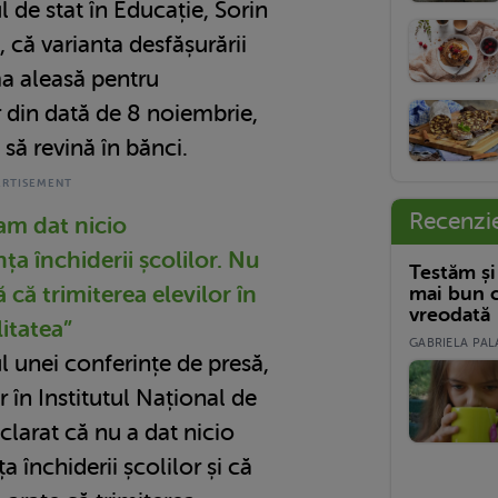
 de stat în Educație, Sorin
, că varianta desfășurării
ima aleasă pentru
 din dată de 8 noiembrie,
 să revină în bănci.
Recenzi
am dat nicio
ța închiderii școlilor. Nu
Testăm și
ă că trimiterea elevilor în
mai bun c
vreodată
itatea”
GABRIELA PALA
ul unei conferințe de presă,
r în Institutul Național de
clarat că nu a dat nicio
 închiderii școlilor și că