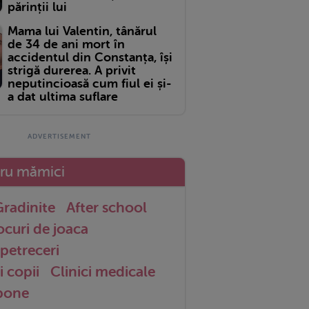
părinții lui
Mama lui Valentin, tânărul
de 34 de ani mort în
accidentul din Constanța, își
strigă durerea. A privit
neputincioasă cum fiul ei și-
a dat ultima suflare
tru mămici
radinite
After school
ocuri de joaca
petreceri
i copii
Clinici medicale
 bone