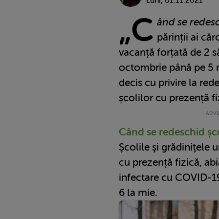
Luni, 01.11.2021
„C
ând se redesc
părinții ai căr
vacanță forțată de 2 
octombrie până pe 5 n
decis cu privire la red
școlilor cu prezență fi
Când se redeschid școl
Şcolile şi grădiniţele
cu prezență fizică, ab
infectare cu COVID-19
6 la mie.