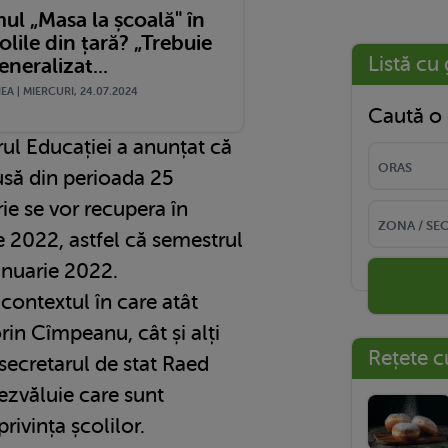
ul „Masa la școală" în
olile din țară? „Trebuie
Listă cu 
generalizat...
A | MIERCURI, 24.07.2024
Caută o 
trul Educației a anunțat că
usă din perioada 25
e se vor recupera în
e 2022, astfel că semestrul
ianuarie 2022.
 contextul în care atât
rin Cîmpeanu, cât și alți
Rețete c
i secretarul de stat Raed
dezvăluie care sunt
rivința școlilor.