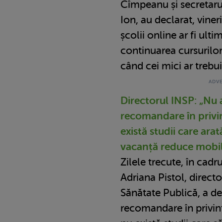
Cîmpeanu și secretarul
Ion, au declarat, vineri
școlii online ar fi ult
continuarea cursurilor
când cei mici ar trebui
Directorul INSP: „Nu 
recomandare în privin
există studii care arat
vacanță reduce mobil
Zilele trecute, în cadr
Adriana Pistol, directo
Sănătate Publică, a de
recomandare în privința