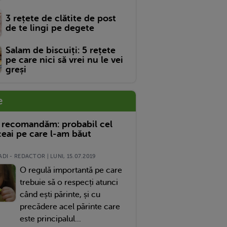
3 rețete de clătite de post
de te lingi pe degete
Salam de biscuiți: 5 rețete
pe care nici să vrei nu le vei
greși
e
 recomandăm: probabil cel
eai pe care l-am băut
DI - REDACTOR | LUNI, 15.07.2019
O regulă importantă pe care
trebuie să o respecți atunci
când ești părinte, și cu
precădere acel părinte care
este principalul...