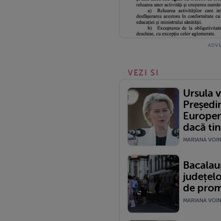
VEZI SI
Ursula 
Președi
Europen
dacă tine
MARIANA VOINE
Bacalau
județel
de pro
MARIANA VOINE