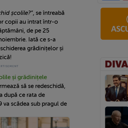
hid școlile?”
, se întreabă
or copii au intrat într-o
săptămâni, de pe 25
oiembrie. Iată ce s-a
eschiderea grădinițelor și
zică!
ile și grădinițele
 urmează să se redeschidă,
ia după ce rata de
 va scădea sub pragul de