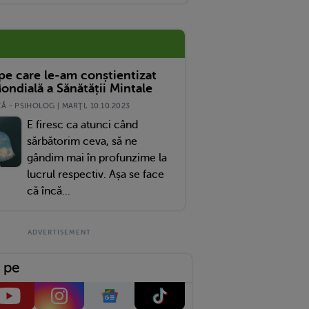
 pe care le-am conștientizat
ondială a Sănătății Mintale
 - PSIHOLOG | MARŢI, 10.10.2023
E firesc ca atunci când
sărbătorim ceva, să ne
gândim mai în profunzime la
lucrul respectiv. Așa se face
că încă...
 pe