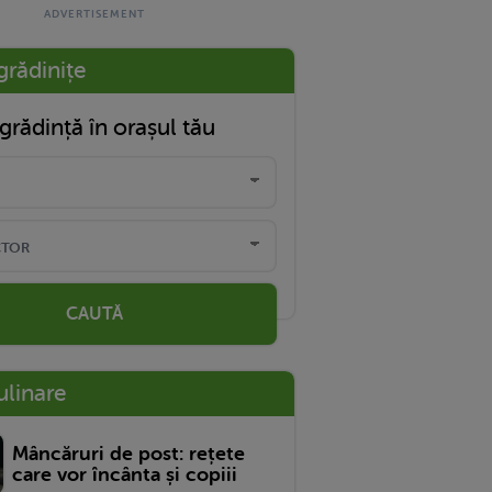
grădinițe
grădință în orașul tău
CAUTĂ
ulinare
Mâncăruri de post: rețete
care vor încânta și copiii