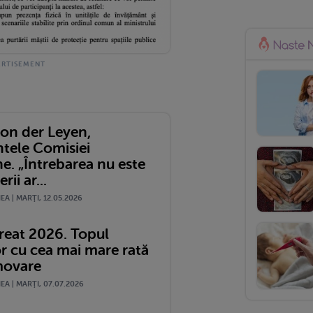
von der Leyen,
ntele Comisiei
e. „Întrebarea nu este
rii ar...
A | MARŢI, 12.05.2026
reat 2026. Topul
or cu cea mai mare rată
movare
A | MARŢI, 07.07.2026