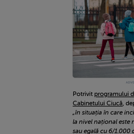
Potrivit
programului d
Cabinetului Ciucă
, d
„în situația în care in
la nivel național este
sau egală cu 6/1.000 d