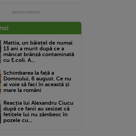
 noi
Mattia, un băiețel de numai
13 ani a murit după ce a
mâncat brânză contaminată
cu E.coli. A...
Schimbarea la față a
Domnului, 6 august. Ce nu
ai voie să faci în această zi
mare la români
Reacția lui Alexandru Ciucu
după ce fanii au sesizat că
fetițele lui nu zâmbesc în
pozele cu...