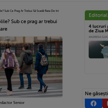
le? Sub Ce Prag Ar Trebui Să Scadă Rata De Infectare
Editorial
ile? Sub ce prag ar trebui
4 lucruri
tare
de Ziua M
ANDREEA GUICĂ
Ne găsești
edactor Senior