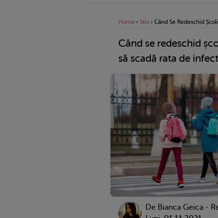
Home
›
Stiri
›
Când Se Redeschid Școli
Când se redeschid școl
să scadă rata de infec
De Bianca Geica - R