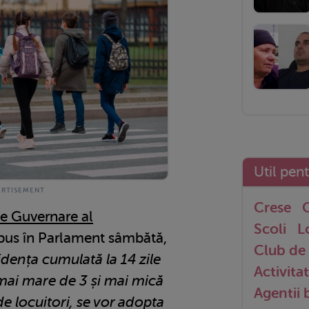
Util pen
Crese
G
e Guvernare al
Scoli
L
epus în Parlament sâmbătă,
Club de 
cidența cumulată la 14 zile
Activitat
 mai mare de 3 și mai mică
Agentii
e locuitori, se vor adopta