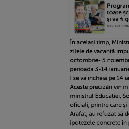
Program
toate șc
şi va fi 
MARIANA VOINE
În același timp, Minis
zilele de vacanță imp
octombrie- 5 noiembri
perioada 3-14 ianuari
I se va încheia pe 14 
Aceste precizări vin în
ministrul Educației, So
oficiali, printre care ș
Arafat, au refuzat să 
ipotezele concrete în p