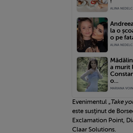
!
ALINA NEDELCU
Andreea 
la o șco
o pe fat
ALINA NEDELCU
Mădălin
a murit 
Constan
o...
MARIANA VOINE
Evenimentul „
Take you
este susţinut de Borse
Exclamation Point, D
Claar Solutions.