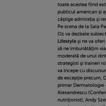
toate acestea fiind ex
publicul american şi a
câştige admiraţia şi re
Pe scena de la Sala Pal
Oz va dezbate subiec
Lifestyle
şi ne va oferi
să ne îmbunătăţim viaţ
moderată de unul dint
strategisti şi traineri
va începe cu discursu
de excepţie precum, Dr
primar Dermatologie -
Alexandrescu (Confere
nutriţionist), Andy Szek