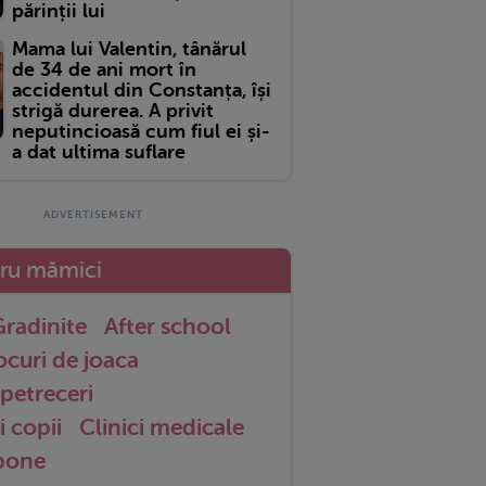
părinții lui
Mama lui Valentin, tânărul
de 34 de ani mort în
accidentul din Constanța, își
strigă durerea. A privit
neputincioasă cum fiul ei și-
a dat ultima suflare
tru mămici
radinite
After school
ocuri de joaca
petreceri
i copii
Clinici medicale
 bone