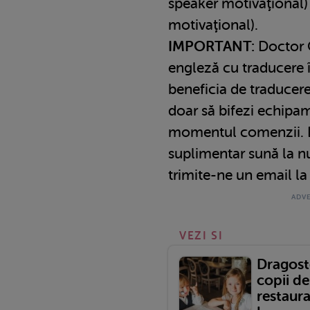
speaker motivaţional)
motivaţional).
IMPORTANT:
Doctor O
engleză cu traducere 
beneficia de traducer
doar să bifezi echipa
momentul comenzii. D
suplimentar sună la 
trimite-ne un email l
VEZI SI
Dragoste
copii de
restaura