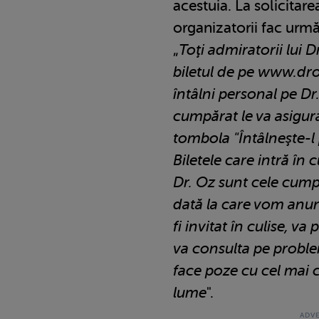
acestuia. La solicitare
organizatorii fac urmă
„
Toţi admiratorii lui D
biletul de pe www.dro
întâlni personal pe Dr.
cumpărat le va asigur
tombola "Întâlneşte-l
Biletele care intră în 
Dr. Oz sunt cele cump
dată la care vom anun
fi invitat în culise, va
va consulta pe proble
face poze cu cel mai 
lume
".