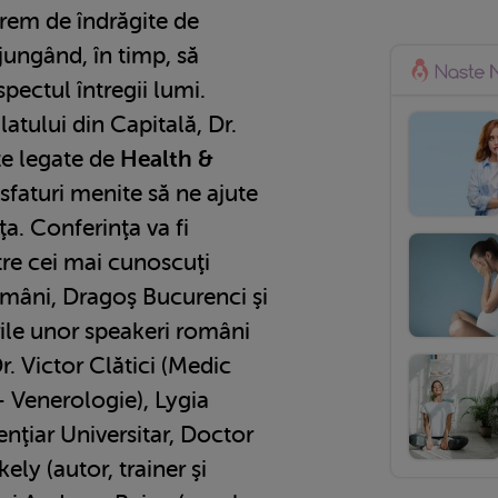
trem de îndrăgite de
jungând, în timp, să
spectul întregii lumi.
atului din Capitală, Dr.
te legate de
Health &
 sfaturi menite să ne ajute
a. Conferinţa va fi
re cei mai cunoscuţi
 români, Dragoş Bucurenci şi
rile unor speakeri români
. Victor Clătici (Medic
 Venerologie), Lygia
nţiar Universitar, Doctor
ely (autor, trainer şi