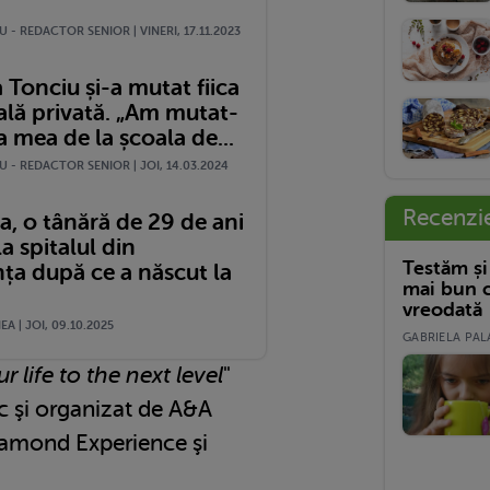
 - REDACTOR SENIOR | VINERI, 17.11.2023
Tonciu și-a mutat fiica
ală privată. „Am mutat-
a mea de la școala de...
 - REDACTOR SENIOR | JOI, 14.03.2024
Recenzi
a, o tânără de 29 de ani
la spitalul din
Testăm și
ța după ce a născut la
mai bun c
vreodată
A | JOI, 09.10.2025
GABRIELA PALA
r life to the next level
"
c şi organizat de A&A
iamond Experience şi