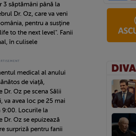
r 3 săptămâni până la
ebrul Dr. Oz, care va veni
România, pentru a susţine
ife to the next level". Fanii
l, în culisele
mentul medical al anului
sănătos de viaţă,
e Dr. Oz pe scena Sălii
i, va avea loc pe 25 mai
9:00. Locurile la
de Dr. Oz se epuizează
e surpriză pentru fanii