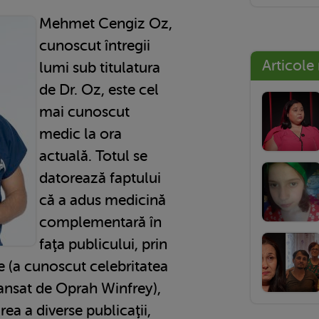
Mehmet Cengiz Oz,
cunoscut întregii
Articole
lumi sub titulatura
de Dr. Oz, este cel
mai cunoscut
medic la ora
actuală. Totul se
datorează faptului
că a adus medicină
complementară în
faţa publicului, prin
e (a cunoscut celebritatea
ansat de Oprah Winfrey),
rea a diverse publicaţii,