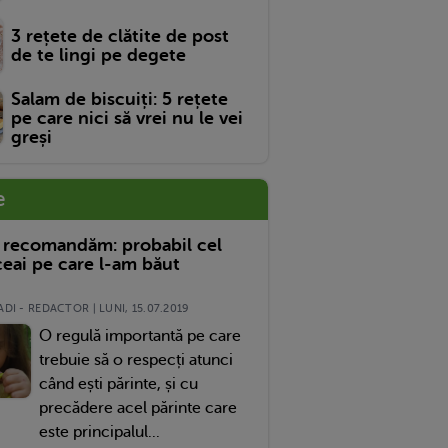
3 rețete de clătite de post
de te lingi pe degete
Salam de biscuiți: 5 rețete
pe care nici să vrei nu le vei
greși
e
 recomandăm: probabil cel
eai pe care l-am băut
DI - REDACTOR | LUNI, 15.07.2019
O regulă importantă pe care
trebuie să o respecți atunci
când ești părinte, și cu
precădere acel părinte care
este principalul...