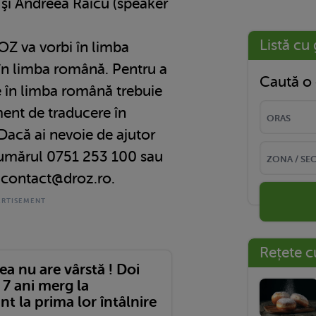
 şi Andreea Raicu (speaker
Listă cu 
Z va vorbi în limba
în limba română. Pentru a
Caută o 
e în limba română trebuie
ment de traducere în
acă ai nevoie de ajutor
numărul 0751 253 100 sau
a contact@droz.ro.
Rețete c
a nu are vârstă ! Doi
 7 ani merg la
nt la prima lor întâlnire