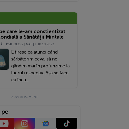
 pe care le-am conștientizat
ondială a Sănătății Mintale
 - PSIHOLOG | MARŢI, 10.10.2023
E firesc ca atunci când
sărbătorim ceva, să ne
gândim mai în profunzime la
lucrul respectiv. Așa se face
că încă...
 pe