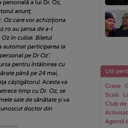
a personală a lui Dr. Oz,
torul anunţ:
r. Oz care vor achiziţiona
z.ro au şansa de a-l
 Oz în culise. Biletul
a automat participarea la
 personal pe Dr Oz".
cursa pentru întâlnirea cu
Util pen
ărate până pe 24 mai,
ţa câştigătorul.
Acesta va
Crese
G
 petrece timp cu Dr. Oz, se
Scoli
L
mele sale de sănătate şi va
Club de 
cunoscut doctor din
Activitat
Agentii