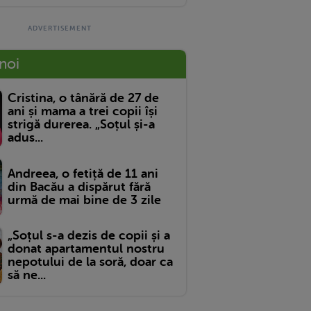
 noi
Cristina, o tânără de 27 de
ani și mama a trei copii își
strigă durerea. „Soțul și-a
adus...
Andreea, o fetiță de 11 ani
din Bacău a dispărut fără
urmă de mai bine de 3 zile
„Soțul s-a dezis de copii și a
donat apartamentul nostru
nepotului de la soră, doar ca
să ne...