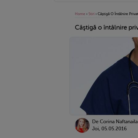
Home
›
Stiri
›
Câştigă O Întâlnire Priva
Câştigă o întâlnire pri
De
Corina Naftanaila
Joi, 05.05.2016