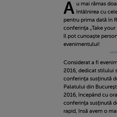
A
u mai rămas doa
întâlnirea cu cel
pentru prima dată în 
conferinţa „Take your l
îl pot cunoaşte persona
evenimentului!
Considerat a fi eveni
2016, dedicat stilului 
conferinţa susţinută d
Palatului din Bucureşt
2016, începând cu ora 
conferinţa susţinută 
rapid, însă avem o mar