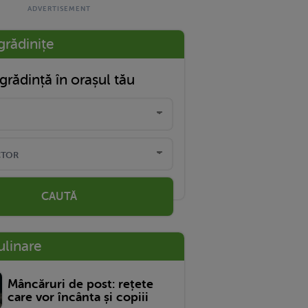
grădinițe
grădință în orașul tău
CAUTĂ
ulinare
Mâncăruri de post: rețete
care vor încânta și copiii