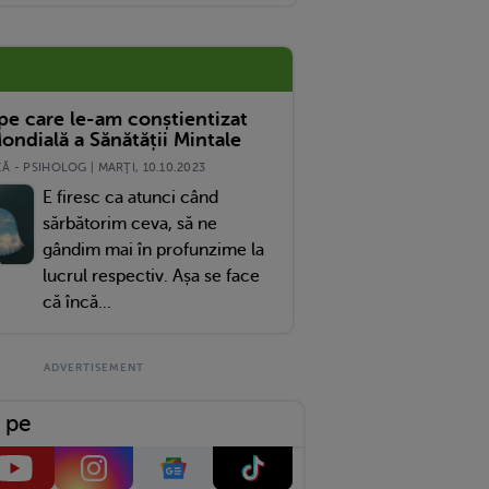
t A Anunțat Că A Avut Un AVC
 pe care le-am conștientizat
ondială a Sănătății Mintale
 - PSIHOLOG | MARŢI, 10.10.2023
E firesc ca atunci când
sărbătorim ceva, să ne
gândim mai în profunzime la
lucrul respectiv. Așa se face
că încă...
 pe