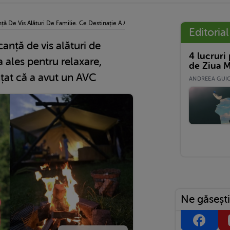
nță De Vis Alături De Familie. Ce Destinație A Ales Pentru Relaxare, Dupa Ce Recen
Editorial
anță de vis alături de
4 lucruri
a ales pentru relaxare,
de Ziua M
țat că a avut un AVC
ANDREEA GUICĂ
Ne găsești