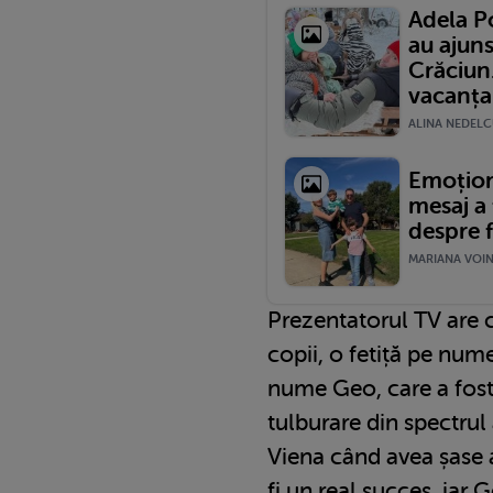
Adela P
au ajun
Crăciun.
vacanța.
ALINA NEDELCU
Emoțion
mesaj a
despre f
MARIANA VOINE
Prezentatorul TV are c
copii, o fetiță pe nume
nume Geo, care a fost
tulburare din spectrul 
Viena când avea șase a
fi un real succes, iar 