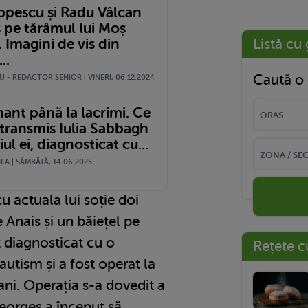
opescu și Radu Vâlcan
s pe tărâmul lui Moș
 Imagini de vis din
Listă cu 
..
Caută o 
 - REDACTOR SENIOR | VINERI, 06.12.2024
ant până la lacrimi. Ce
 transmis Iulia Sabbagh
iul ei, diagnosticat cu...
A | SÂMBĂTĂ, 14.06.2025
u actuala lui soție doi
 Anais și un băiețel pe
 diagnosticat cu o
Rețete c
autism și a fost operat la
ni. Operația s-a dovedit a
Georges a început să