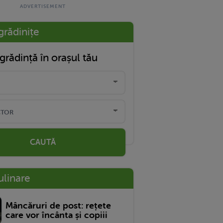
grădinițe
grădință în orașul tău
CAUTĂ
ulinare
Mâncăruri de post: rețete
care vor încânta și copiii