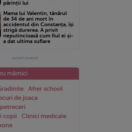
părinții lui
Mama lui Valentin, tânărul
de 34 de ani mort în
accidentul din Constanța, își
strigă durerea. A privit
neputincioasă cum fiul ei și-
a dat ultima suflare
tru mămici
radinite
After school
ocuri de joaca
petreceri
i copii
Clinici medicale
 bone