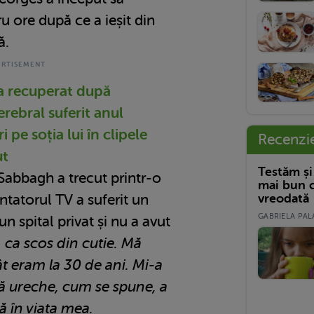
u ore după ce a ieșit din
ă.
a recuperat după
rebral suferit anul
i pe soția lui în clipele
Recenzi
ut
Testăm și
 Sabbagh a trecut printr-o
mai bun c
vreodată
atorul TV a suferit un
GABRIELA PALA
un spital privat și nu a avut
 ca scos din cutie. Mă
t eram la 30 de ani. Mi-a
gă ureche, cum se spune, a
ă în viața mea.