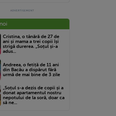
 noi
Cristina, o tânără de 27 de
ani și mama a trei copii își
strigă durerea. „Soțul și-a
adus...
Andreea, o fetiță de 11 ani
din Bacău a dispărut fără
urmă de mai bine de 3 zile
„Soțul s-a dezis de copii și a
donat apartamentul nostru
nepotului de la soră, doar ca
să ne...