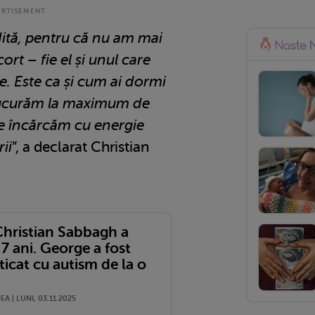
dită, pentru că nu am mai
cort – fie el și unul care
e. Este ca și cum ai dormi
 bucurăm la maximum de
e încărcăm cu energie
ii
”, a declarat Christian
 Christian Sabbagh a
 7 ani. George a fost
icat cu autism de la o
A | LUNI, 03.11.2025