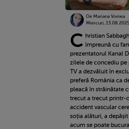
De
Mariana Voinea
Miercuri, 13.08.202
C
hristian Sabbagh
împreună cu fami
prezentatorul Kanal D 
zilele de concediu pe 
TV a dezvăluit în excl
preferă România ca dest
pleacă în străinătate c
trecut a trecut printr
accident vascular cere
soția alături, a depăș
acum se poate bucura 