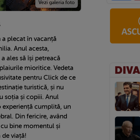
5
 a plecat în vacanță
lia. Anul acesta,
a ales să își petreacă
plaiurile mioritice. Vedeta
usivitate pentru Click de ce
inație turistică, și nu
u soția și copiii. Anul
-o experiență cumplită, un
bral. Din fericire, având
it cu bine momentul și
de viață!