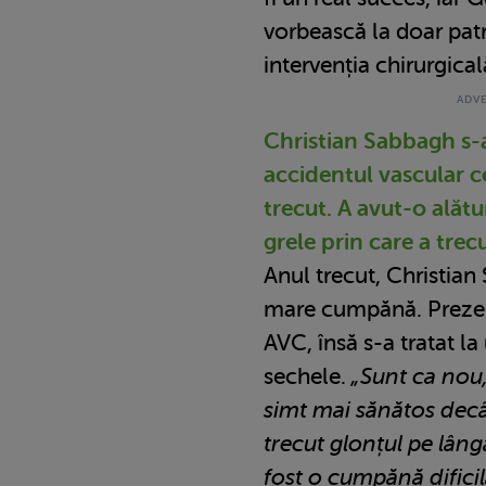
vorbească la doar patr
intervenția chirurgical
Christian Sabbagh s-
accidentul vascular ce
trecut. A avut-o alătur
grele prin care a trec
Anul trecut, Christian
mare cumpănă. Prezent
AVC, însă s-a tratat la 
sechele.
„Sunt ca nou,
simt mai sănătos decâ
trecut glonțul pe lân
fost o cumpănă dificil