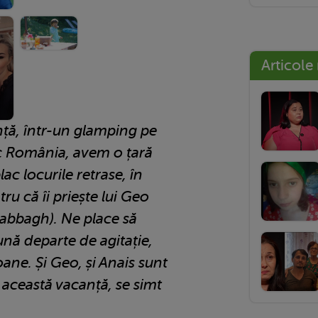
Articole
ță, într-un glamping pe
sc România, avem o țară
ac locurile retrase, în
tru că îi priește lui Geo
n Sabbagh). Ne place să
nă departe de agitație,
ane. Și Geo, și Anais sunt
e această vacanță, se simt