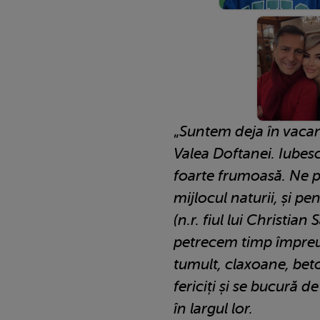
„
Suntem deja în vacan
Valea Doftanei. Iube
foarte frumoasă. Ne pl
mijlocul naturii, și pen
(n.r. fiul lui Christia
petrecem timp împreu
tumult, claxoane, beto
fericiți și se bucură d
în largul lor.