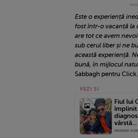
Este o experiență ine
fost într-o vacanță la 
are tot ce avem nevoi
sub cerul liber și ne
această experiență. N
bună, în mijlocul natur
Sabbagh pentru Click.
VEZI SI
Fiul lui
împlinit
diagnost
vârstă...
MARIANA VOINE