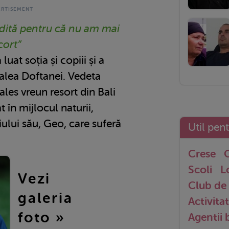
edită pentru că nu am mai
cort”
uat soția și copiii și a
Valea Doftanei. Vedeta
ales vreun resort din Bali
t în mijlocul naturii,
fiului său, Geo, care suferă
Util pen
Crese
G
Scoli
L
Vezi
Club de 
galeria
Activitat
foto »
Agentii