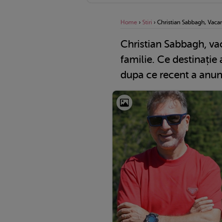
Home
›
Stiri
›
Christian Sabbagh, Vaca
Christian Sabbagh, vac
familie. Ce destinație 
dupa ce recent a anun