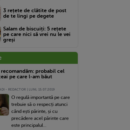
3 rețete de clătite de post
de te lingi pe degete
Salam de biscuiți: 5 rețete
pe care nici să vrei nu le vei
greși
e
 recomandăm: probabil cel
eai pe care l-am băut
DI - REDACTOR | LUNI, 15.07.2019
O regulă importantă pe care
trebuie să o respecți atunci
când ești părinte, și cu
precădere acel părinte care
este principalul...