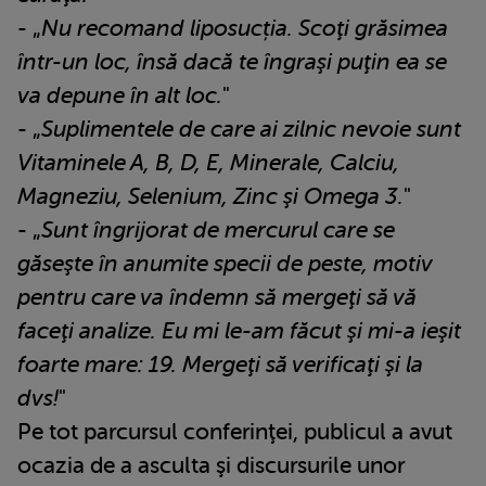
- „
Nu recomand liposucția. Scoţi grăsimea
într-un loc, însă dacă te îngraşi puţin ea se
va depune în alt loc.
"
- „
Suplimentele de care ai zilnic nevoie sunt
Vitaminele A, B, D, E, Minerale, Calciu,
Magneziu, Selenium, Zinc şi Omega 3.
"
- „
Sunt îngrijorat de mercurul care se
găseşte în anumite specii de peste, motiv
pentru care va îndemn să mergeţi să vă
faceţi analize. Eu mi le-am făcut şi mi-a ieşit
foarte mare: 19. Mergeţi să verificaţi şi la
dvs!
"
Pe tot parcursul conferinţei, publicul a avut
ocazia de a asculta şi discursurile unor