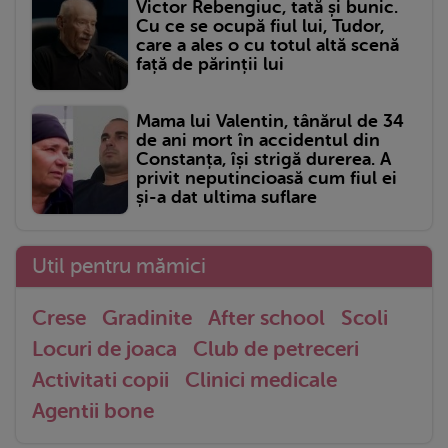
Victor Rebengiuc, tată și bunic.
Cu ce se ocupă fiul lui, Tudor,
care a ales o cu totul altă scenă
față de părinții lui
Mama lui Valentin, tânărul de 34
de ani mort în accidentul din
Constanța, își strigă durerea. A
privit neputincioasă cum fiul ei
și-a dat ultima suflare
Util pentru mămici
Crese
Gradinite
After school
Scoli
Locuri de joaca
Club de petreceri
Activitati copii
Clinici medicale
Agentii bone