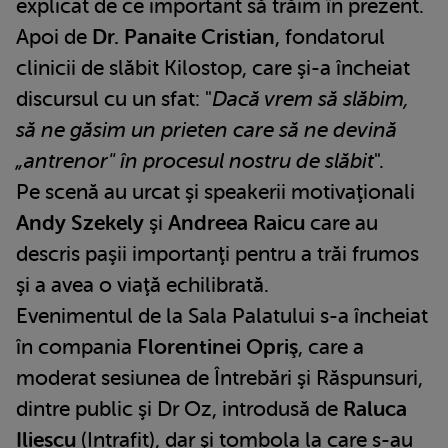
explicat de ce important să trăim în prezent.
Apoi de
Dr. Panaite Cristian
, fondatorul
clinicii de slăbit Kilostop, care şi-a încheiat
discursul cu un sfat: "
Dacă vrem să slăbim,
să ne găsim un prieten care să ne devină
„antrenor" în procesul nostru de slăbit
".
Pe scenă au urcat şi speakerii motivaţionali
Andy Szekely
şi
Andreea Raicu
care au
descris paşii importanţi pentru a trăi frumos
şi a avea o viaţă echilibrată.
Evenimentul de la Sala Palatului s-a încheiat
în compania
Florentinei Opriş
, care a
moderat sesiunea de Întrebări şi Răspunsuri,
dintre public şi Dr Oz, introdusă de
Raluca
Iliescu
(Intrafit), dar şi tombola la care s-au