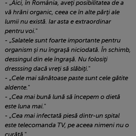
- „
Aici, în România, aveţi posibilitatea de a
vă hrăni organic, ceea ce în alte părţi ale
lumii nu există. Iar asta e extraordinar
pentru voi.
"
- „
Salatele sunt foarte importante pentru
organism şi nu îngraşă niciodată. În schimb,
dessingul din ele îngraşă. Nu folosiţi
dresssing dacă vreţi să slăbiţi.
"
- „
Cele mai sănătoase paste sunt cele gătite
aldente.
"
- „
Cea mai bună lună să începem o dietă
este luna mai.
"
- „
Cea mai infectată piesă dintr-un spital
este telecomanda TV, pe aceea nimeni nu o
curăţă.
"