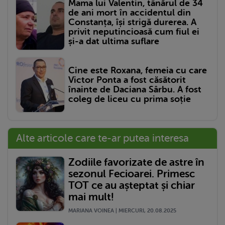
Mama lui Valentin, tânărul de 34
de ani mort în accidentul din
Constanța, își strigă durerea. A
privit neputincioasă cum fiul ei
și-a dat ultima suflare
Cine este Roxana, femeia cu care
Victor Ponta a fost căsătorit
înainte de Daciana Sârbu. A fost
coleg de liceu cu prima soție
Alte articole care te-ar putea interesa
Zodiile favorizate de astre în
sezonul Fecioarei. Primesc
TOT ce au așteptat și chiar
mai mult!
MARIANA VOINEA | MIERCURI, 20.08.2025