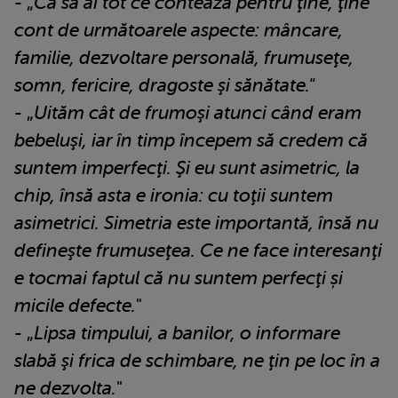
- „
Ca să ai tot ce contează pentru ţine, ţine
cont de următoarele aspecte: mâncare,
familie, dezvoltare personală, frumuseţe,
somn, fericire, dragoste şi sănătate."
- „
Uităm cât de frumoşi atunci când eram
bebeluşi, iar în timp începem să credem că
suntem imperfecţi. Şi eu sunt asimetric, la
chip, însă asta e ironia: cu toţii suntem
asimetrici. Simetria este importantă, însă nu
defineşte frumuseţea. Ce ne face interesanţi
e tocmai faptul că nu suntem perfecţi și
micile defecte.
"
- „
Lipsa timpului, a banilor, o informare
slabă şi frica de schimbare, ne ţin pe loc în a
ne dezvolta.
"