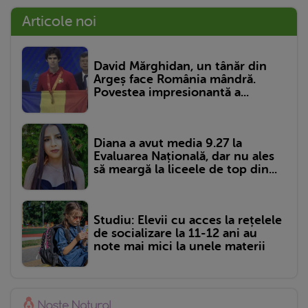
Articole noi
David Mărghidan, un tânăr din
Argeș face România mândră.
Povestea impresionantă a...
Diana a avut media 9.27 la
Evaluarea Națională, dar nu ales
să meargă la liceele de top din...
Studiu: Elevii cu acces la rețelele
de socializare la 11-12 ani au
note mai mici la unele materii