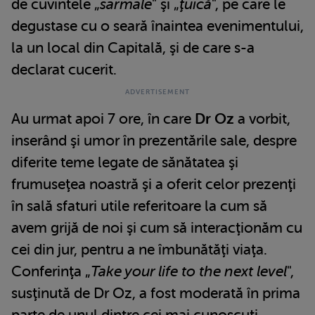
de cuvintele „
sarmale
" şi „
ţuică
", pe care le
degustase cu o seară înaintea evenimentului,
la un local din Capitală, şi de care s-a
declarat cucerit.
Au urmat apoi 7 ore, în care
Dr Oz
a vorbit,
inserând şi umor în prezentările sale, despre
diferite teme legate de sănătatea şi
frumuseţea noastră şi a oferit celor prezenţi
în sală sfaturi utile referitoare la cum să
avem grijă de noi şi cum să interacţionăm cu
cei din jur, pentru a ne îmbunătăţi viaţa.
Conferinţa „
Take your life to the next level
",
susţinută de Dr Oz, a fost moderată în prima
parte de unul dintre cei mai cunoscuţi