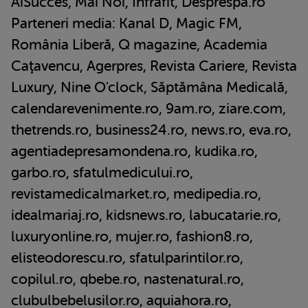
AiSucces, Mai Noi, Infrafit, Desprespa.ro
Parteneri media: Kanal D, Magic FM,
România Liberă, Q magazine, Academia
Caţavencu, Agerpres, Revista Cariere, Revista
Luxury, Nine O'clock, Săptămâna Medicală,
calendarevenimente.ro, 9am.ro, ziare.com,
thetrends.ro, business24.ro, news.ro, eva.ro,
agentiadepresamondena.ro, kudika.ro,
garbo.ro, sfatulmedicului.ro,
revistamedicalmarket.ro, medipedia.ro,
idealmariaj.ro, kidsnews.ro, labucatarie.ro,
luxuryonline.ro, mujer.ro, fashion8.ro,
elisteodorescu.ro, sfatulparintilor.ro,
copilul.ro, qbebe.ro, nastenatural.ro,
clubulbebelusilor.ro, aquiahora.ro,