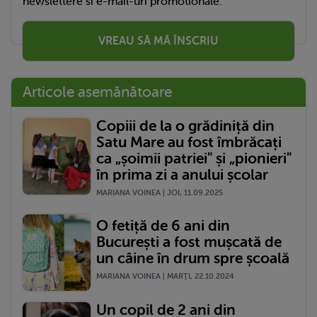
newslettere si e-mail-uri promotionale.
VREAU SĂ MĂ ÎNSCRIU
Articole asemănătoare
Copiii de la o grădiniță din
Satu Mare au fost îmbrăcați
ca „șoimii patriei" și „pionieri"
în prima zi a anului școlar
MARIANA VOINEA | JOI, 11.09.2025
O fetiță de 6 ani din
București a fost mușcată de
un câine în drum spre școală
MARIANA VOINEA | MARŢI, 22.10.2024
Un copil de 2 ani din