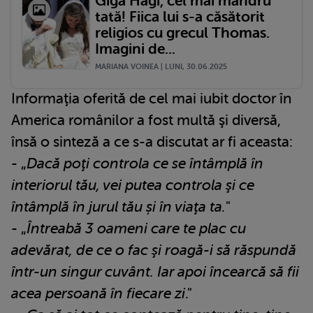
Gigă Hagi, cel mai mândru
tată! Fiica lui s-a căsătorit
religios cu grecul Thomas.
Imagini de...
MARIANA VOINEA | LUNI, 30.06.2025
Informaţia oferită de cel mai iubit doctor în
America românilor a fost multă şi diversă,
însă o sinteză a ce s-a discutat ar fi aceasta:
- „
Dacă poţi controla ce se întâmplă în
interiorul tău, vei putea controla şi ce
întâmplă în jurul tău și în viaţa ta.
"
- „
Întreabă 3 oameni care te plac cu
adevărat, de ce o fac şi roagă-i să răspundă
într-un singur cuvânt. Iar apoi încearcă să fii
acea persoană în fiecare zi
."