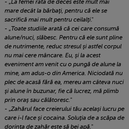
- „
La femei rata de deces este mult mai
mare decât la bărbaţi, pentru că ele se
sacrifică mai mult pentru ceilalţi
."
- „
Toate studiile arată că cei care consumă
alune/nuci, slăbesc. Pentru că ele sunt pline
de nutrimente, reduc stresul şi astfel corpul
nu mai cere mâncare. Eu, şi la acest
eveniment am venit cu o pungă de alune la
mine, am adus-o din America. Niciodată nu
plec de acasă fără ea, mereu am câteva nuci
şi alune în buzunar, fie că lucrez, mă plimb
prin oraş sau călătoresc.
"
- „
Zahărul face creierului tău acelaşi lucru pe
care i-l face şi cocaina. Soluţia de a scăpa de
dorinţa de zahăr este să bei apă.
"