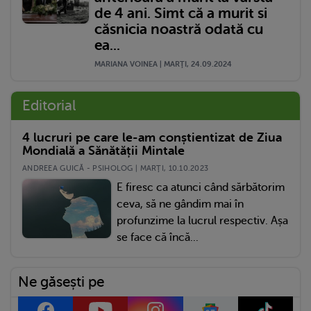
de 4 ani. Simt că a murit si
căsnicia noastră odată cu
ea...
MARIANA VOINEA | MARŢI, 24.09.2024
Editorial
4 lucruri pe care le-am conștientizat de Ziua
Mondială a Sănătății Mintale
ANDREEA GUICĂ - PSIHOLOG | MARŢI, 10.10.2023
E firesc ca atunci când sărbătorim
ceva, să ne gândim mai în
profunzime la lucrul respectiv. Așa
se face că încă...
Ne găsești pe