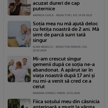
acuzat dureri de cap
puternice
ANDREEA GUICA - REDACTOR | JOI, 14.09.2023
Soția mea nu mă ajută deloc
cu fetița noastră de 2 ani. Mă
simt de parcă sunt tată
singur
ALINA NEDELCU - REDACTOR SENIOR | JOI,
22.02.2024
Mi-am crescut singur
gemenii după ce soția ne-a
abandonat. A apărut iar în
viața noastră după 17 ani și
nu mi-a venit să cred ce a
cerut
MARIANA VOINEA | VINERI, 23.01.2026
Fiica soțului meu din căsnicia
anterioară a murit la vârsta