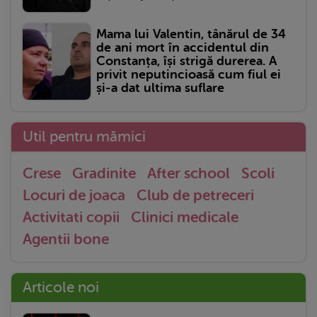
Mama lui Valentin, tânărul de 34
de ani mort în accidentul din
Constanța, își strigă durerea. A
privit neputincioasă cum fiul ei
și-a dat ultima suflare
Util pentru mămici
Crese
Gradinite
After school
Scoli
Locuri de joaca
Club de petreceri
Activitati copii
Clinici medicale
Agentii bone
Articole noi