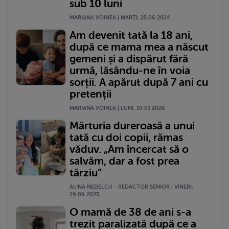
sub 10 luni
MARIANA VOINEA | MARŢI, 25.06.2024
Am devenit tată la 18 ani,
după ce mama mea a născut
gemeni și a dispărut fără
urmă, lăsându-ne în voia
sorții. A apărut după 7 ani cu
pretenții
MARIANA VOINEA | LUNI, 19.01.2026
Mărturia dureroasă a unui
tată cu doi copii, rămas
văduv. „Am încercat să o
salvăm, dar a fost prea
târziu”
ALINA NEDELCU - REDACTOR SENIOR | VINERI,
29.09.2023
O mamă de 38 de ani s-a
trezit paralizată după ce a