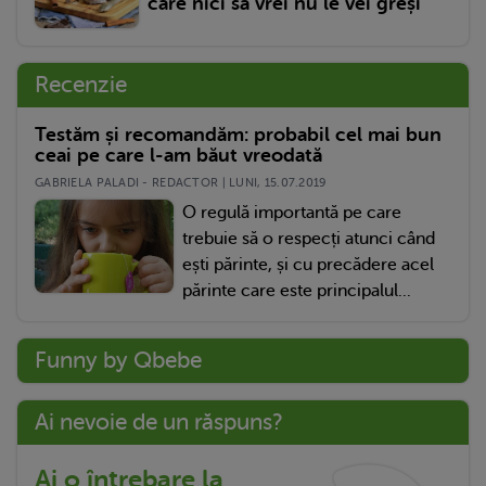
care nici să vrei nu le vei greși
Recenzie
Testăm și recomandăm: probabil cel mai bun
ceai pe care l-am băut vreodată
GABRIELA PALADI - REDACTOR | LUNI, 15.07.2019
O regulă importantă pe care
trebuie să o respecți atunci când
ești părinte, și cu precădere acel
părinte care este principalul...
Funny by Qbebe
Ai nevoie de un răspuns?
Ai o întrebare la