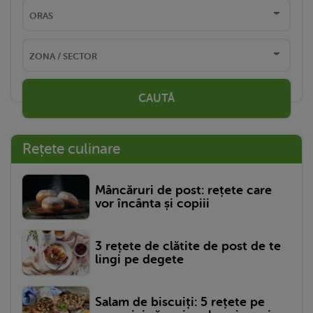
CAUTĂ
Rețete culinare
Mâncăruri de post: rețete care
vor încânta și copiii
3 rețete de clătite de post de te
lingi pe degete
Salam de biscuiți: 5 rețete pe