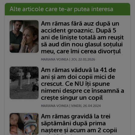
Alte articole care te-ar putea interesa
Am rămas fără auz după un
accident groaznic. După 5
ani de liniște totală am reușit
să aud din nou glasul soțului
meu, care îmi cerea divorțul
MARIANA VOINEA | JOI, 22.01.2026
Am rămas văduvă la 41 de
ani și am doi copii mici de
crescut. Ce NU îți spune
nimeni despre ce înseamnă a
crește singur un copil
MARIANA VOINEA | VINERI, 26.04.2024
Am rămas gravidă la trei
săptămâni după prima
naștere și acum am 2 copii