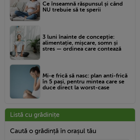
Ce înseamnă răspunsul și când
NU trebuie să te sperii
3 luni înainte de concepție:
alimentație, mișcare, somn și
stres — ordinea care contează
Mi-e frică să nasc: plan anti-frică
în 5 pași, pentru mintea care se
duce direct la worst-case
Listă cu grădinițe
Caută o grădință în orașul tău