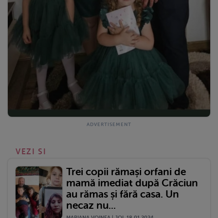
VEZI SI
Trei copii rămași orfani de
mamă imediat după Crăciun
au rămas și fără casa. Un
necaz nu...
MARIANA VOINEA | JOI, 18.01.2024