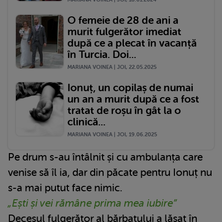
O femeie de 28 de ani a
murit fulgerător imediat
după ce a plecat în vacanță
în Turcia. Doi...
MARIANA VOINEA | JOI, 22.05.2025
Ionuț, un copilaș de numai
un an a murit după ce a fost
tratat de roșu în gât la o
clinică...
MARIANA VOINEA | JOI, 19.06.2025
Pe drum s-au întâlnit și cu ambulanța care
venise să îl ia, dar din păcate pentru Ionuț nu
s-a mai putut face nimic.
„Ești și vei rămâne prima mea iubire”
Decesul fulgerător al bărbatului a lăsat în