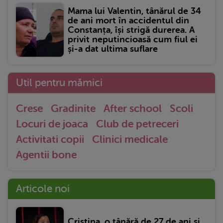
Mama lui Valentin, tânărul de 34
de ani mort în accidentul din
Constanța, își strigă durerea. A
privit neputincioasă cum fiul ei
și-a dat ultima suflare
Util pentru mămici
Crese
Gradinite
After school
Scoli
Locuri de joaca
Club de petreceri
Activitati copii
Clinici medicale
Agentii bone
Articole noi
Cristina, o tânără de 27 de ani și