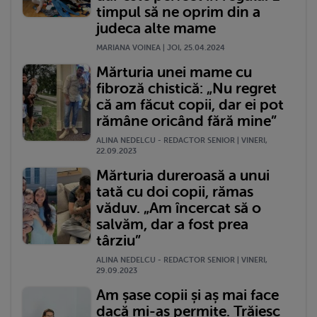
timpul să ne oprim din a
judeca alte mame
MARIANA VOINEA | JOI, 25.04.2024
Mărturia unei mame cu
fibroză chistică: „Nu regret
că am făcut copii, dar ei pot
rămâne oricând fără mine”
ALINA NEDELCU - REDACTOR SENIOR | VINERI,
22.09.2023
Mărturia dureroasă a unui
tată cu doi copii, rămas
văduv. „Am încercat să o
salvăm, dar a fost prea
târziu”
ALINA NEDELCU - REDACTOR SENIOR | VINERI,
29.09.2023
Am șase copii și aș mai face
dacă mi-aș permite. Trăiesc