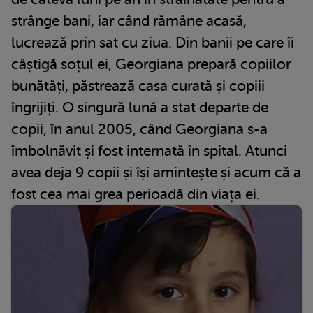
strânge bani, iar când rămâne acasă,
lucrează prin sat cu ziua. Din banii pe care îi
câștigă soțul ei, Georgiana prepară copiilor
bunătăți, păstrează casa curată și copiii
îngrijiți. O singură lună a stat departe de
copii, în anul 2005, când Georgiana s-a
îmbolnăvit și fost internată în spital. Atunci
avea deja 9 copii și își amintește și acum că a
fost cea mai grea perioadă din viața ei.