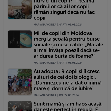
nu faci un copil?” - teama
părinților că ai lor copii
rămân singuri dacă nu fac
copii
MARIANA VOINEA | MARŢI, 05.03.2024
Mii de copii din Moldova
merg la școală pentru burse
sociale și mese calde. „Matale
ai mai învăța poezii dacă te-
ar durea burta de foame?”
MARIANA VOINEA | MARŢI, 05.03.2024
Au adoptat 9 copii și îi cresc
alături de cei doi biologici.
„Dumnezeu ne-a dat o inimă
mare și dornică de iubire"
MARIANA VOINEA | JOI, 22.08.2024
Sunt mamă și am haos acasă,
dar este perfect în regulă. E