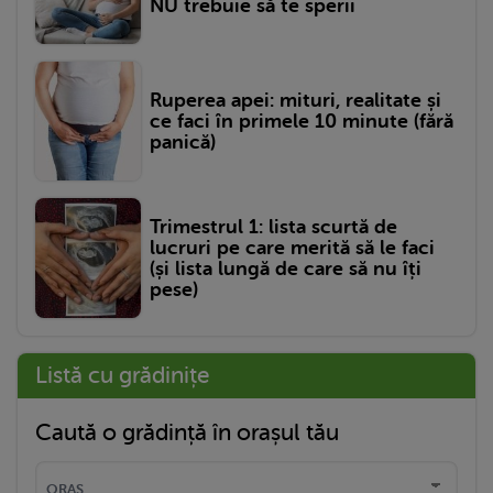
NU trebuie să te sperii
Ruperea apei: mituri, realitate și
ce faci în primele 10 minute (fără
panică)
Trimestrul 1: lista scurtă de
lucruri pe care merită să le faci
(și lista lungă de care să nu îți
pese)
Listă cu grădinițe
Caută o grădință în orașul tău