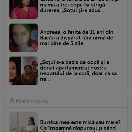
mama a trei copii își strigă
durerea. „Soțul și-a adus...
Andreea, o fetiță de 11 ani din
Bacău a dispărut fără urmă de
mai bine de 3 zile
„Soțul s-a dezis de copii și a
donat apartamentul nostru
nepotului de la soră, doar ca să
ne...
Burtica mea este mică sau mare?
Ce înseamnă răspunsul și când