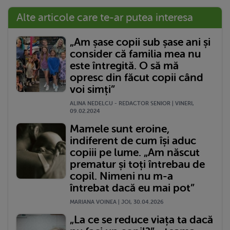
Alte articole care te-ar putea interesa
„Am șase copii sub șase ani și
consider că familia mea nu
este întregită. O să mă
opresc din făcut copii când
voi simți”
ALINA NEDELCU - REDACTOR SENIOR | VINERI,
09.02.2024
Mamele sunt eroine,
indiferent de cum își aduc
copiii pe lume. „Am născut
prematur și toți întrebau de
copil. Nimeni nu m-a
întrebat dacă eu mai pot”
MARIANA VOINEA | JOI, 30.04.2026
„La ce se reduce viața ta dacă