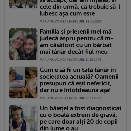
să accept, dar am înțeles, în
cele din urmă, că trebuie să-l
iubesc așa cum este
MARIANA VOINEA | MIERCURI, 29.05.2024
Familia și prietenii mei mă
judecă aspru pentru că m-
am căsătorit cu un bărbat
mai tânăr decât fiul meu
MARIANA VOINEA | MIERCURI, 11.10.2023
Cum e să fii un tată tânăr în
societatea actuală? Oamenii
presupun că ești nefericit,
dar nu e întotdeauna așa!
MARIANA VOINEA | MIERCURI, 22.11.2023
Un băiețel a fost diagnosticat
cu o boală extrem de gravă,
pe care doar alți 20 de copii
din lume o au