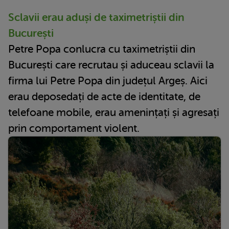
Sclavii erau aduși de taximetriștii din
București
Petre Popa conlucra cu taximetriștii din
București care recrutau și aduceau sclavii la
firma lui Petre Popa din județul Argeș. Aici
erau deposedați de acte de identitate, de
telefoane mobile, erau amenințați și agresați
prin comportament violent.