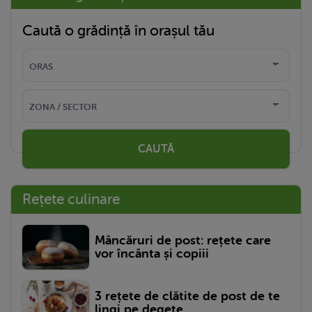
Caută o grădință în orașul tău
CAUTĂ
Rețete culinare
Mâncăruri de post: rețete care
vor încânta și copiii
3 rețete de clătite de post de te
lingi pe degete