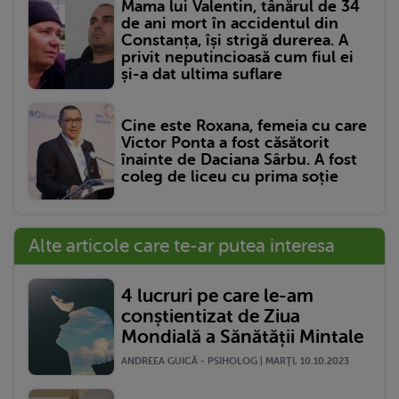
Mama lui Valentin, tânărul de 34
de ani mort în accidentul din
Constanța, își strigă durerea. A
privit neputincioasă cum fiul ei
și-a dat ultima suflare
Cine este Roxana, femeia cu care
Victor Ponta a fost căsătorit
înainte de Daciana Sârbu. A fost
coleg de liceu cu prima soție
Alte articole care te-ar putea interesa
4 lucruri pe care le-am
conștientizat de Ziua
Mondială a Sănătății Mintale
ANDREEA GUICĂ - PSIHOLOG | MARŢI, 10.10.2023