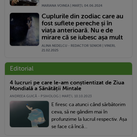
MARIANA VOINEA | MARŢI, 04.06.2024
Cuplurile din zodiac care au
fost suflete pereche și în
viața anterioară. Nu e de
mirare că se iubesc așa mult
ALINA NEDELCU - REDACTOR SENIOR | VINERI,
21.02.2025
Editorial
4 lucruri pe care le-am conștientizat de Ziua
Mondială a Sănătății Mintale
ANDREEA GUICĂ - PSIHOLOG | MARŢI, 10.10.2023
E firesc ca atunci când sărbătorim
ceva, să ne gândim mai în
profunzime la lucrul respectiv. Așa
se face că încă...