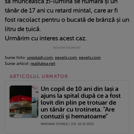
să muncească zi-lumină se numără și un
tânăr de 17 ani cu retard mintal, care ar fi
fost racolact pentru o bucată de brânză și un
litru de țuică.
Urmărim cu interes acest caz.
Surse foto:
unsplash.com
,
pexels.com
,
pexels.com
Surse articol:
realitatea.net
ARTICOLUL URMATOR
Un copil de 10 ani din Iași a
ajuns la spital după ce a fost
lovit din plin pe trotuar de
un tânăr cu trotineta. "Are
contuzii și hematoame"
MARIANA VOINEA | JOI, 18.12.2025