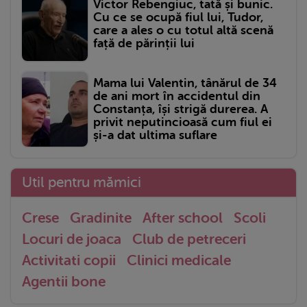
Victor Rebengiuc, tată și bunic.
Cu ce se ocupă fiul lui, Tudor,
care a ales o cu totul altă scenă
față de părinții lui
Mama lui Valentin, tânărul de 34
de ani mort în accidentul din
Constanța, își strigă durerea. A
privit neputincioasă cum fiul ei
și-a dat ultima suflare
Util pentru mămici
Crese
Gradinite
After school
Scoli
Locuri de joaca
Club de petreceri
Activitati copii
Clinici medicale
Agentii bone