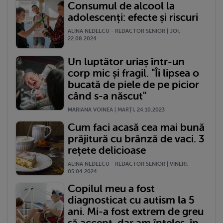
Consumul de alcool la
adolescenți: efecte și riscuri
ALINA NEDELCU - REDACTOR SENIOR | JOI,
22.08.2024
Un luptător uriaș într-un
corp mic și fragil. "Îi lipsea o
bucată de piele de pe picior
când s-a născut"
MARIANA VOINEA | MARŢI, 24.10.2023
Cum faci acasă cea mai bună
prăjitură cu brânză de vaci. 3
rețete delicioase
ALINA NEDELCU - REDACTOR SENIOR | VINERI,
05.04.2024
Copilul meu a fost
diagnosticat cu autism la 5
ani. Mi-a fost extrem de greu