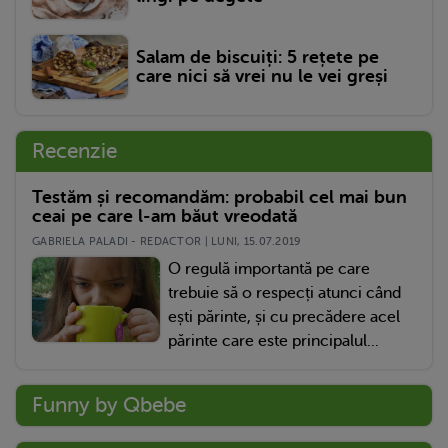
Salam de biscuiți: 5 rețete pe
care nici să vrei nu le vei greși
Recenzie
Testăm și recomandăm: probabil cel mai bun
ceai pe care l-am băut vreodată
GABRIELA PALADI - REDACTOR | LUNI, 15.07.2019
O regulă importantă pe care
trebuie să o respecți atunci când
ești părinte, și cu precădere acel
părinte care este principalul...
Funny by Qbebe