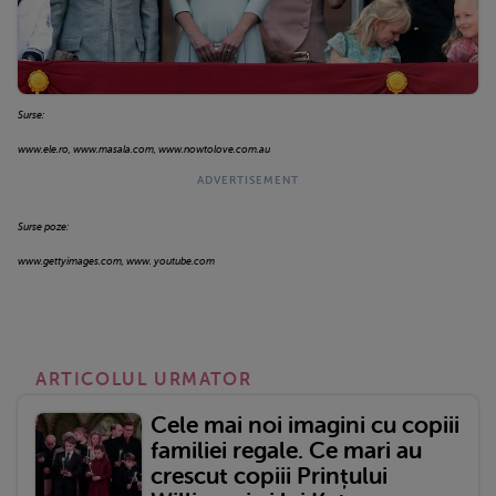
Surse:
www.ele.ro, www.masala.com, www.nowtolove.com.au
Surse poze:
www.gettyimages.com, www. youtube.com
ARTICOLUL URMATOR
Cele mai noi imagini cu copiii
familiei regale. Ce mari au
crescut copiii Prințului