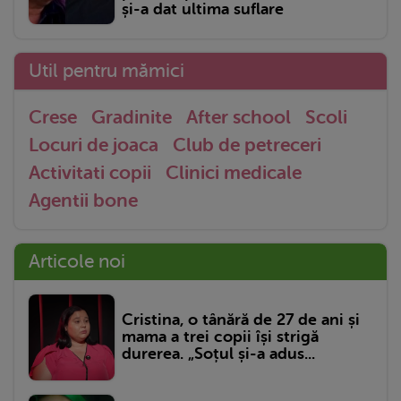
și-a dat ultima suflare
Util pentru mămici
Crese
Gradinite
After school
Scoli
Locuri de joaca
Club de petreceri
Activitati copii
Clinici medicale
Agentii bone
Articole noi
Cristina, o tânără de 27 de ani și
mama a trei copii își strigă
durerea. „Soțul și-a adus...