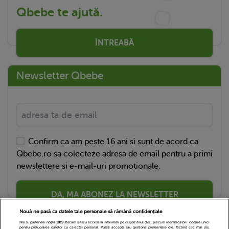
Qbebe te ajută.
ÎNTREABĂ
Newsletter Qbebe
Confirm ca am peste 16 ani si sunt de acord ca
Qbebe.ro sa colecteze adresa de email pentru a primi
newslettere si e-mail-uri promotionale.
DA, MA ABONEZ LA NEWSLETTER
Nouă ne pasă ca datele tale personale să rămână confidențiale
Noi și partenerii noștri
1019
stocăm și/sau accesăm informații pe dispozitivul dvs., precum identificatorii cookie unici
pentru prelucrarea datelor cu caracter personal. Puteți accepta sau gestiona preferințele dvs. făcând clic mai jos,