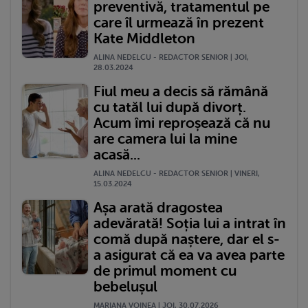
preventivă, tratamentul pe
care îl urmează în prezent
Kate Middleton
ALINA NEDELCU - REDACTOR SENIOR | JOI,
28.03.2024
Fiul meu a decis să rămână
cu tatăl lui după divorț.
Acum îmi reproșează că nu
are camera lui la mine
acasă...
ALINA NEDELCU - REDACTOR SENIOR | VINERI,
15.03.2024
Așa arată dragostea
adevărată! Soția lui a intrat în
comă după naștere, dar el s-
a asigurat că ea va avea parte
de primul moment cu
bebelușul
MARIANA VOINEA | JOI, 30.07.2026