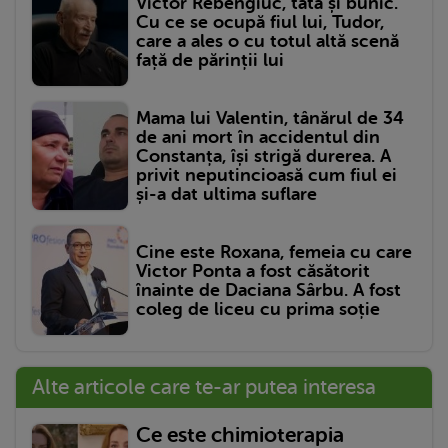
Victor Rebengiuc, tată și bunic.
Cu ce se ocupă fiul lui, Tudor,
care a ales o cu totul altă scenă
față de părinții lui
Mama lui Valentin, tânărul de 34
de ani mort în accidentul din
Constanța, își strigă durerea. A
privit neputincioasă cum fiul ei
și-a dat ultima suflare
Cine este Roxana, femeia cu care
Victor Ponta a fost căsătorit
înainte de Daciana Sârbu. A fost
coleg de liceu cu prima soție
Alte articole care te-ar putea interesa
Ce este chimioterapia