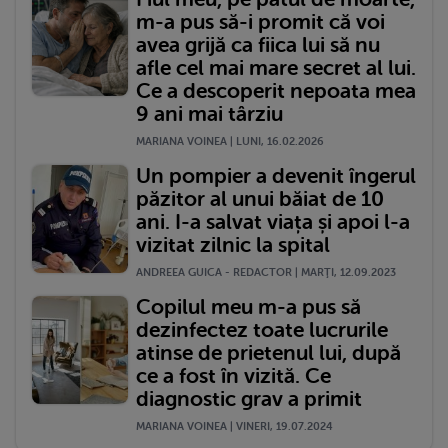
m-a pus să-i promit că voi
avea grijă ca fiica lui să nu
afle cel mai mare secret al lui.
Ce a descoperit nepoata mea
9 ani mai târziu
MARIANA VOINEA | LUNI, 16.02.2026
Un pompier a devenit îngerul
păzitor al unui băiat de 10
ani. I-a salvat viața și apoi l-a
vizitat zilnic la spital
ANDREEA GUICA - REDACTOR | MARŢI, 12.09.2023
Copilul meu m-a pus să
dezinfectez toate lucrurile
atinse de prietenul lui, după
ce a fost în vizită. Ce
diagnostic grav a primit
MARIANA VOINEA | VINERI, 19.07.2024