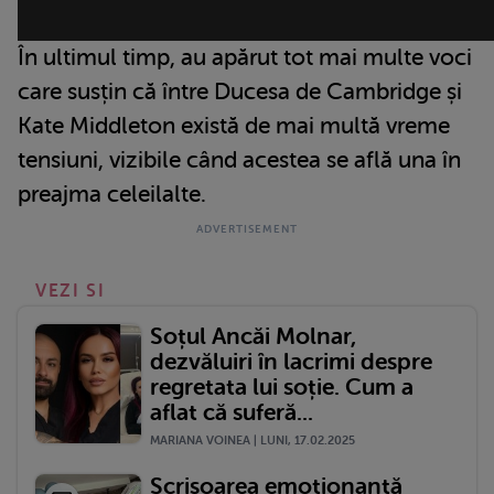
În ultimul timp, au apărut tot mai multe voci
care susțin că între Ducesa de Cambridge și
Kate Middleton există de mai multă vreme
tensiuni, vizibile când acestea se află una în
preajma celeilalte.
VEZI SI
Soțul Ancăi Molnar,
dezvăluiri în lacrimi despre
regretata lui soție. Cum a
aflat că suferă...
MARIANA VOINEA | LUNI, 17.02.2025
Scrisoarea emoționantă