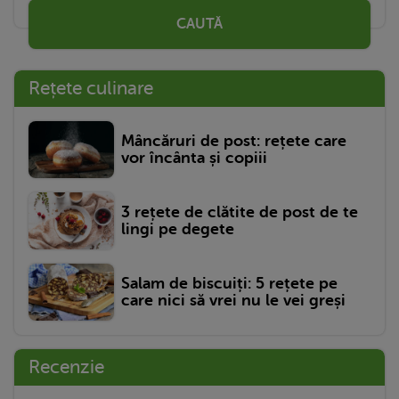
CAUTĂ
Rețete culinare
Mâncăruri de post: rețete care
vor încânta și copiii
3 rețete de clătite de post de te
lingi pe degete
Salam de biscuiți: 5 rețete pe
care nici să vrei nu le vei greși
Recenzie