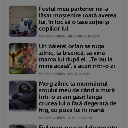
Fostul meu partener mi-a
lăsat moștenire toată averea
lui, în loc să o lase soției și
copiilor lui
MARIANA VOINEA | MIERCURI, 27.03.2024
Un băiețel orfan se ruga
zilnic, la biserică, să vină
mama lui după el. „Te iau la
mine acasă", a auzit într-o zi
MARIANA VOINEA | JOI, 31.10.2024
Merg zilnic la mormântul
soțului meu de când a murit.
Într-o zi am găsit lângă
crucea lui o fată degerată de
frig, cu poza lui în mână
MARIANA VOINEA | LUNI, 19.01.2026
Fiul meu, pe patul de moarte,