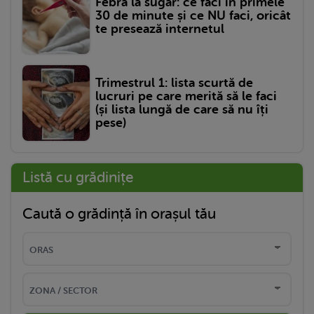
Febra la sugar: ce faci în primele
30 de minute și ce NU faci, oricât
te presează internetul
Trimestrul 1: lista scurtă de
lucruri pe care merită să le faci
(și lista lungă de care să nu îți
pese)
Listă cu grădinițe
Caută o grădință în orașul tău