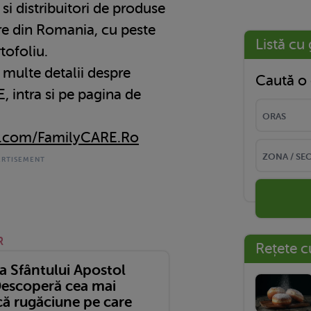
si distribuitori de produse
ire din Romania, cu peste
Listă cu 
tofoliu.
i multe detalii despre
Caută o 
 intra si pe pagina de
k.com/FamilyCARE.Ro
R
Rețete c
a Sfântului Apostol
Descoperă cea mai
că rugăciune pe care