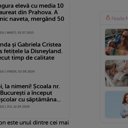
ingura elevă cu media 10
aureat din Prahova. A
ilnic naveta, mergând 50
A | MARŢI, 01.07.2025
nda și Gabriela Cristea
s fetițele la Disneyland.
cut timp de calitate
A | VINERI, 02.08.2024
i, la nimeni! Școala nr.
 București a început
 școlar cu săptămâna...
A | JOI, 12.09.2024
n este unul dintre cei mai