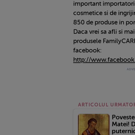
important importatori 
cosmetice si de ingrij
850 de produse in por
Daca vrei sa afli si ma
produsele FamilyCARE,
facebook:
http://www.faceboo
ARTICOLUL URMATO
Poveste
Matei! 
puterni