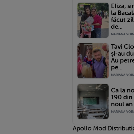
Eliza, s
la Bacal
făcut z
de...
MARIANA VOINE
Tavi Clo
și-au du
Au petre
pe...
MARIANA VOINE
Ca la no
190 din
noul an
MARIANA VOINE
Apollo Mod Distributio