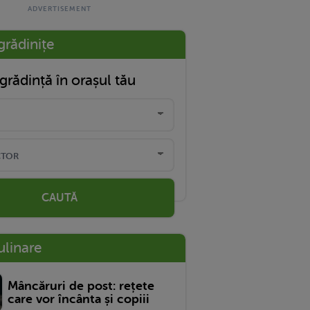
grădinițe
grădință în orașul tău
CAUTĂ
ulinare
Mâncăruri de post: rețete
care vor încânta și copiii