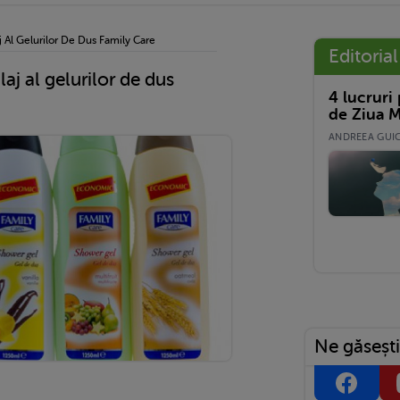
Al Gelurilor De Dus Family Care
Editorial
j al gelurilor de dus
4 lucruri
de Ziua M
ANDREEA GUICĂ
Ne găsești