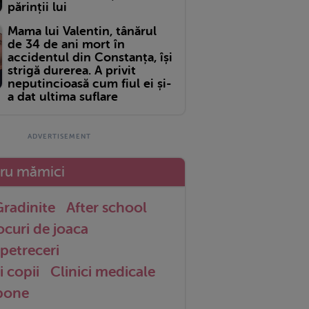
părinții lui
Mama lui Valentin, tânărul
de 34 de ani mort în
accidentul din Constanța, își
strigă durerea. A privit
neputincioasă cum fiul ei și-
a dat ultima suflare
tru mămici
radinite
After school
ocuri de joaca
petreceri
i copii
Clinici medicale
 bone