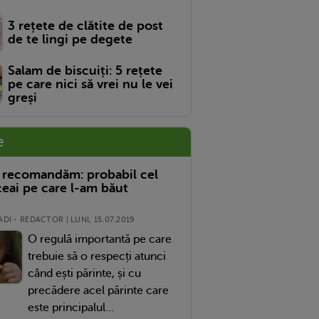
3 rețete de clătite de post
de te lingi pe degete
Salam de biscuiți: 5 rețete
pe care nici să vrei nu le vei
greși
e
 recomandăm: probabil cel
eai pe care l-am băut
DI - REDACTOR | LUNI, 15.07.2019
O regulă importantă pe care
trebuie să o respecți atunci
când ești părinte, și cu
precădere acel părinte care
este principalul...