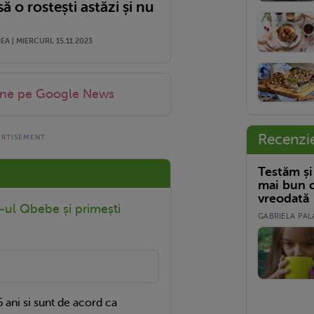
să o rostești astăzi și nu
A | MIERCURI, 15.11.2023
-ne pe Google News
Recenzi
Testăm și
mai bun c
vreodată
r-ul Qbebe și primești
GABRIELA PALA
 ani si sunt de acord ca