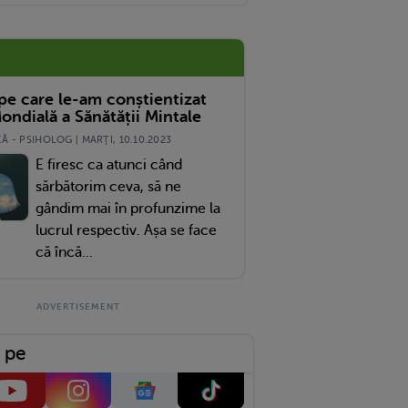
 pe care le-am conștientizat
ondială a Sănătății Mintale
 - PSIHOLOG | MARŢI, 10.10.2023
E firesc ca atunci când
sărbătorim ceva, să ne
gândim mai în profunzime la
lucrul respectiv. Așa se face
că încă...
 pe