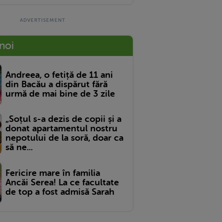
 noi
Andreea, o fetiță de 11 ani
din Bacău a dispărut fără
urmă de mai bine de 3 zile
„Soțul s-a dezis de copii și a
donat apartamentul nostru
nepotului de la soră, doar ca
să ne...
Fericire mare în familia
Ancăi Serea! La ce facultate
de top a fost admisă Sarah