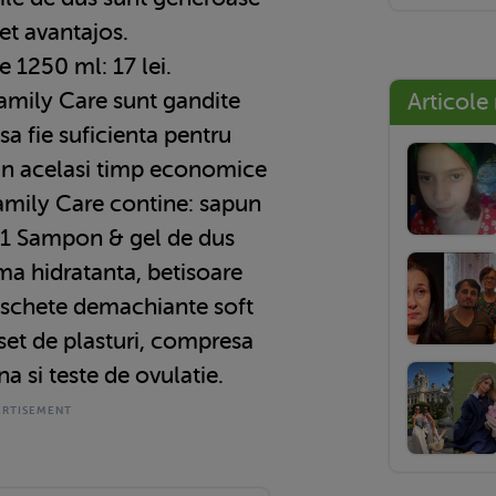
ret avantajos.
 1250 ml: 17 lei.
amily Care sunt gandite
Articole
 sa fie suficienta pentru
d in acelasi timp economice
Family Care contine: sapun
in 1 Sampon & gel de dus
ema hidratanta, betisoare
dischete demachiante soft
 set de plasturi, compresa
na si teste de ovulatie.