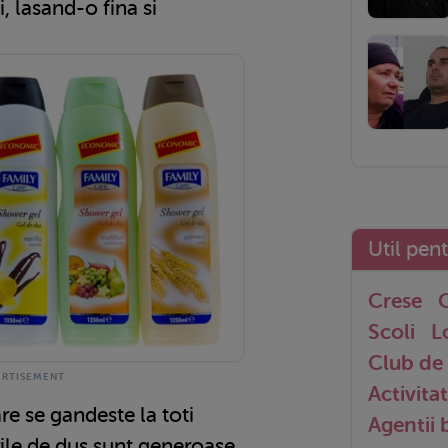
i, lasand-o fina si
Util pen
Crese
G
Scoli
L
Club de 
Activitat
re se gandeste la toti
Agentii
rile de dus sunt generoase