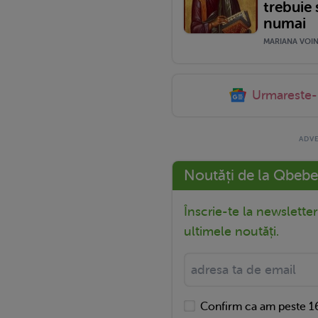
trebuie 
numai
MARIANA VOINE
Urmareste
Noutăți de la Qbebe
Înscrie-te la newslette
ultimele noutăți.
Confirm ca am peste 16