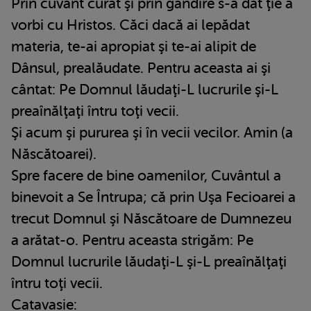
Prin cuvânt curat şi prin gândire s-a dat ţie a
vorbi cu Hristos. Căci dacă ai lepădat
materia, te-ai apropiat şi te-ai alipit de
Dânsul, prealăudate. Pentru aceasta ai şi
cântat: Pe Domnul lăudaţi-L lucrurile şi-L
preaînălţaţi întru toţi vecii.
Şi acum şi pururea şi în vecii vecilor. Amin (a
Născătoarei).
Spre facere de bine oamenilor, Cuvântul a
binevoit a Se Întrupa; că prin Uşa Fecioarei a
trecut Domnul şi Născătoare de Dumnezeu
a arătat-o. Pentru aceasta strigăm: Pe
Domnul lucrurile lăudaţi-L şi-L preaînălţaţi
întru toţi vecii.
Catavasie: