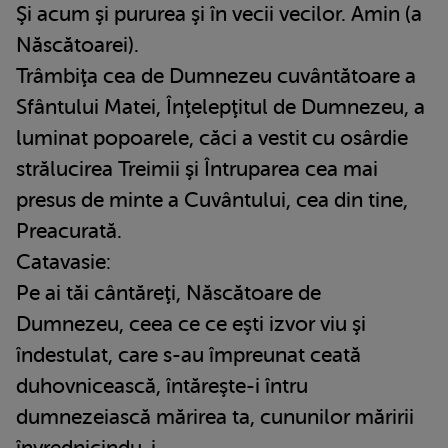
Şi acum şi pururea şi în vecii vecilor. Amin (a
Născătoarei).
Trâmbiţa cea de Dumnezeu cuvântătoare a
Sfântului Matei, Înţelepţitul de Dumnezeu, a
luminat popoarele, căci a vestit cu osârdie
strălucirea Treimii şi Întruparea cea mai
presus de minte a Cuvântului, cea din tine,
Preacurată.
Catavasie:
Pe ai tăi cântăreţi, Născătoare de
Dumnezeu, ceea ce ce eşti izvor viu şi
îndestulat, care s-au împreunat ceată
duhovnicească, întăreşte-i întru
dumnezeiască mărirea ta, cununilor măririi
învrednicindu-i.