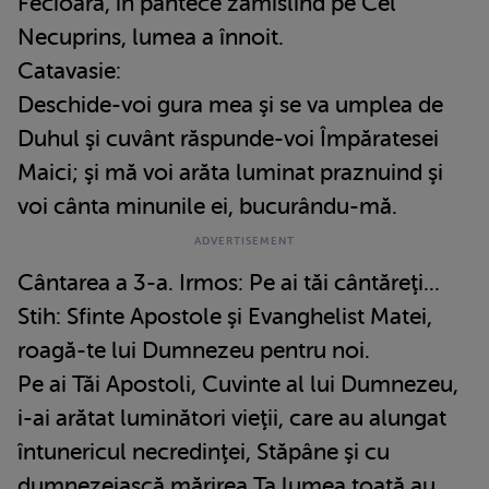
Fecioara, în pântece zămislind pe Cel
Necuprins, lumea a înnoit.
Catavasie:
Deschide-voi gura mea şi se va umplea de
Duhul şi cuvânt răspunde-voi Împăratesei
Maici; şi mă voi arăta luminat praznuind şi
voi cânta minunile ei, bucurându-mă.
Cântarea a 3-a. Irmos: Pe ai tăi cântăreţi...
Stih: Sfinte Apostole şi Evanghelist Matei,
roagă-te lui Dumnezeu pentru noi.
Pe ai Tăi Apostoli, Cuvinte al lui Dumnezeu,
i-ai arătat luminători vieţii, care au alungat
întunericul necredinţei, Stăpâne şi cu
dumnezeiască mărirea Ta lumea toată au