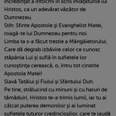
încredinţat a întocmi în scris învăţăturile lui
Hristos, ca un adevărat văzător de
Dumnezeu.
Stih: Sfinte Apostole şi Evanghelist Matei,
roagă-te lui Dumnezeu pentru noi.
Limba ta s-a făcut trestie a Mângâietorului,
Care dă degrab izbăvire celor ce cunosc
stăpânia Lui şi suflă în sufletele lor
cunoştinţa cerească, o, întru tot cinstite
Apostole Matei!
Slavă Tatălui şi Fiului şi Sfântului Duh.
Pe tine, strălucind cu minuni şi cu haruri de
tămăduiri, Hristos te-a trimis lumii, iar tu ai
călcat puterea demonilor şi ai luminat
sufletele tuturor credincioşilor, care te laudă