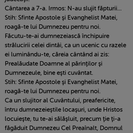
Cântarea a 7-a. Irmos: N-au slujit făpturii...
Stih: Sfinte Apostole şi Evanghelist Matei,
roagă-te lui Dumnezeu pentru noi.
Făcutu-te-ai dumnezeiască închipuire
strălucirii celei dintâi, ca un ucenic cu razele
ei luminându-te, căreia cântând ai zis:
Prealăudate Doamne al părinţilor şi
Dumnezeule, bine eşti cuvântat.
Stih: Sfinte Apostole şi Evanghelist Matei,
roagă-te lui Dumnezeu pentru noi.
Ca un slujitor al Cuvântului, preafericite,
întru dumnezeieştile locaşuri, unde Hristos
locuieşte, tu te-ai sălăşluit, precum ţie ţi-a
făgăduit Dumnezeu Cel Preaînalt, Domnul