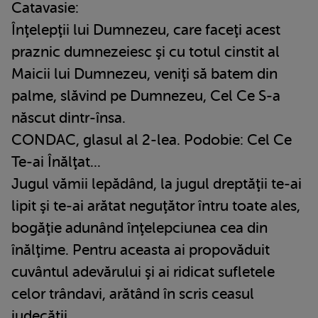
Catavasie:
Înţelepţii lui Dumnezeu, care faceţi acest
praznic dumnezeiesc şi cu totul cinstit al
Maicii lui Dumnezeu, veniţi să batem din
palme, slăvind pe Dumnezeu, Cel Ce S-a
născut dintr-însa.
CONDAC, glasul al 2-lea. Podobie: Cel Ce
Te-ai Înălţat...
Jugul vămii lepădând, la jugul dreptăţii te-ai
lipit şi te-ai arătat neguţător întru toate ales,
bogăţie adunând înţelepciunea cea din
înălţime. Pentru aceasta ai propovăduit
cuvântul adevărului şi ai ridicat sufletele
celor trândavi, arătând în scris ceasul
judecăţii.