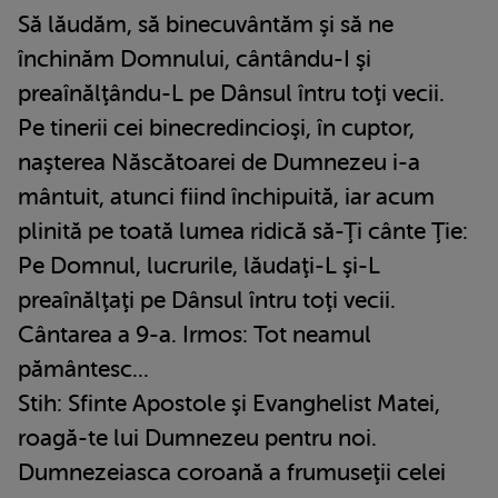
Să lăudăm, să binecuvântăm şi să ne
închinăm Domnului, cântându-I şi
preaînălţându-L pe Dânsul întru toţi vecii.
Pe tinerii cei binecredincioşi, în cuptor,
naşterea Născătoarei de Dumnezeu i-a
mântuit, atunci fiind închipuită, iar acum
plinită pe toată lumea ridică să-Ţi cânte Ţie:
Pe Domnul, lucrurile, lăudaţi-L şi-L
preaînălţaţi pe Dânsul întru toţi vecii.
Cântarea a 9-a. Irmos: Tot neamul
pământesc...
Stih: Sfinte Apostole şi Evanghelist Matei,
roagă-te lui Dumnezeu pentru noi.
Dumnezeiasca coroană a frumuseţii celei