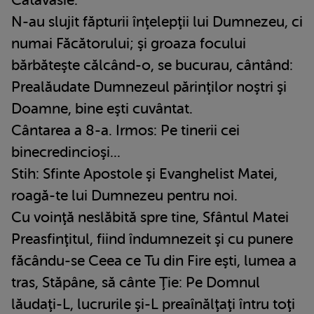
N-au slujit făpturii înţelepţii lui Dumnezeu, ci
numai Făcătorului; şi groaza focului
bărbăteşte călcând-o, se bucurau, cântând:
Prealăudate Dumnezeul părinţilor noştri şi
Doamne, bine eşti cuvântat.
Cântarea a 8-a. Irmos: Pe tinerii cei
binecredincioşi...
Stih: Sfinte Apostole şi Evanghelist Matei,
roagă-te lui Dumnezeu pentru noi.
Cu voinţă neslăbită spre tine, Sfântul Matei
Preasfinţitul, fiind îndumnezeit şi cu punere
făcându-se Ceea ce Tu din Fire eşti, lumea a
tras, Stăpâne, să cânte Ţie: Pe Domnul
lăudaţi-L, lucrurile şi-L preaînălţaţi întru toţi