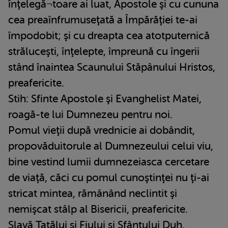
înţelegă¬toare ai luat, Apostole şi cu cununa
cea preaînfrumuseţată a Împărăţiei te-ai
împodobit; şi cu dreapta cea atotputernică
străluceşti, înţelepte, împreună cu îngerii
stând înaintea Scaunului Stăpânului Hristos,
preafericite.
Stih: Sfinte Apostole şi Evanghelist Matei,
roagă-te lui Dumnezeu pentru noi.
Pomul vieţii după vrednicie ai dobândit,
propovăduitorule al Dumnezeului celui viu,
bine vestind lumii dumnezeiasca cercetare
de viaţă, căci cu pomul cunoştinţei nu ţi-ai
stricat mintea, rămânând neclintit şi
nemişcat stâlp al Bisericii, preafericite.
Slavă Tatălui şi Fiului şi Sfântului Duh.