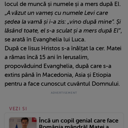
locul de muncă și numele și a mers după El.
„
A văzut un vameș cu numele Levi care
ședea la vamă și i-a zis: „vino după mine”. Și
lăsând toate, el s-a sculat și a mers după El”
,
se arată în Evanghelia lui Luca.
După ce Iisus Hristos s-a înălțat la cer. Matei
a rămas încă 15 ani în Ierusalim,
propovăduind Evanghelia, după care s-a
extins până în Macedonia, Asia și Etiopia
pentru a face cunoscut cuvântul Domnului.
VEZI SI
Încă un copil genial care face
România mândră! Matei a