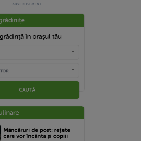
grădinițe
grădință în orașul tău
CAUTĂ
ulinare
Mâncăruri de post: rețete
care vor încânta și copiii