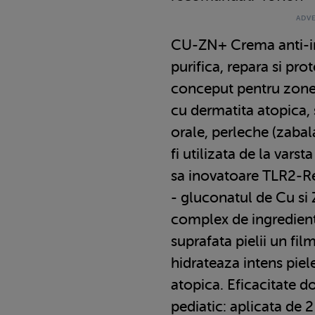
CU-ZN+ Crema anti-ir
purifica, repara si pro
conceput pentru zonele
cu dermatita atopica,
orale, perleche (zabala
fi utilizata de la var
sa inovatoare TLR2-Re
- gluconatul de Cu si
complex de ingredient
suprafata pielii un fi
hidrateaza intens piel
atopica. Eficacitate d
pediatic: aplicata de 2