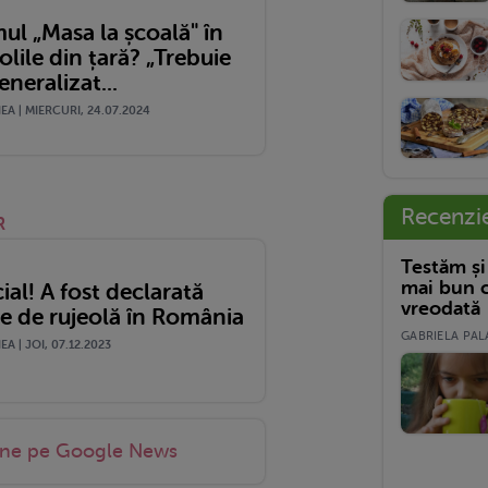
ul „Masa la școală" în
olile din țară? „Trebuie
generalizat...
A | MIERCURI, 24.07.2024
Recenzi
R
Testăm și
mai bun c
cial! A fost declarată
vreodată
e de rujeolă în România
GABRIELA PALA
A | JOI, 07.12.2023
-ne pe Google News