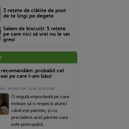
3 rețete de clătite de post
de te lingi pe degete
Salam de biscuiți: 5 rețete
pe care nici să vrei nu le vei
greși
e
 recomandăm: probabil cel
eai pe care l-am băut
DI - REDACTOR | LUNI, 15.07.2019
O regulă importantă pe care
trebuie să o respecți atunci
când ești părinte, și cu
precădere acel părinte care
este principalul...