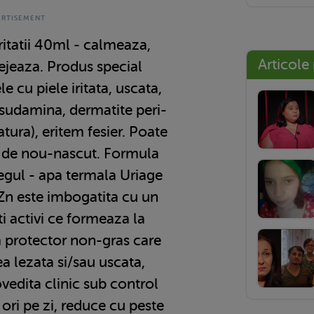
itatii 40ml - calmeaza,
Articole
tejeaza. Produs special
 cu piele iritata, uscata,
 sudamina, dermatite peri-
tura), eritem fesier. Poate
sta de nou-nascut. Formula
gul - apa termala Uriage
 Zn este imbogatita cu un
i activi ce formeaza la
lm protector non-gras care
ea lezata si/sau uscata,
ovedita clinic sub control
 ori pe zi, reduce cu peste