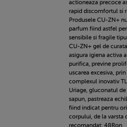
actioneaza precoce as
rapid discomfortul si ro
Produsele CU-ZN+ nu c
parfum fiind astfel pe
sensibile si fragile tipu
CU-ZN+ gel de curatar
asigura igiena activa a 
purifica, previne proli
uscarea excesiva, pri
complexul inovativ T
Uriage, gluconatul de
sapun, pastreaza echilib
fiind indicat pentru ori
corpului, de la varsta
recomandat: 48Ron