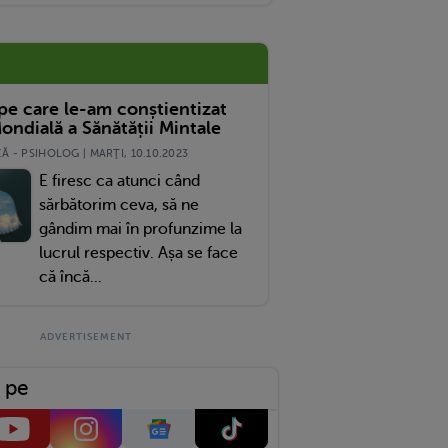
 pe care le-am conștientizat
ondială a Sănătății Mintale
 - PSIHOLOG | MARŢI, 10.10.2023
E firesc ca atunci când
sărbătorim ceva, să ne
gândim mai în profunzime la
lucrul respectiv. Așa se face
că încă...
 pe