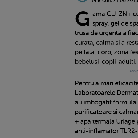
Miercuri, 21.08.201
G
ama CU-ZN+ cup
spray, gel de sp
trusa de urgenta a fiec
curata, calma si a restab
pe fata, corp, zona fes
bebelusi-copii-adulti.
Pentru a mari eficac
Laboratoarele Dermato
au imbogatit formula 
purificatoare si calma
+ apa termala Uriage 
anti-inflamator TLR2