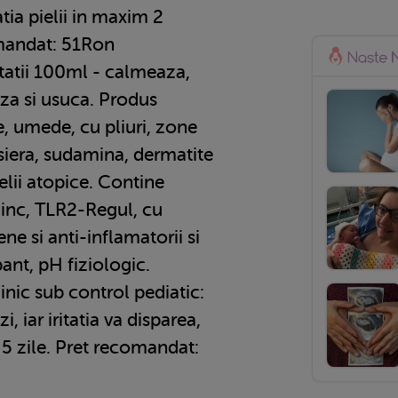
tia pielii in maxim 2
mandat: 51Ron
tatii 100ml - calmeaza,
za si usuca. Produs
e, umede, cu pliuri, zone
siera, sudamina, dermatite
ielii atopice. Contine
zinc, TLR2-Regul, cu
ene si anti-inflamatorii si
ant, pH fiziologic.
inic sub control pediatic:
i, iar iritatia va disparea,
 5 zile. Pret recomandat: