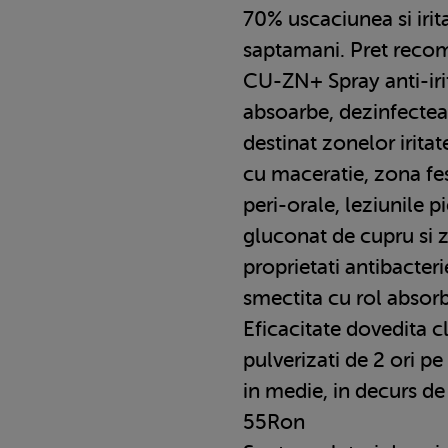
70% uscaciunea si irita
saptamani. Pret reco
CU-ZN+ Spray anti-iri
absoarbe, dezinfectea
destinat zonelor iritat
cu maceratie, zona fe
peri-orale, leziunile p
gluconat de cupru si 
proprietati antibacteri
smectita cu rol absorb
Eficacitate dovedita cl
pulverizati de 2 ori pe z
in medie, in decurs de
55Ron