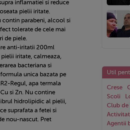
upra inflamatiei si reduce
seata pielii iritate.
ontin parabeni, alcool si
rfect tolerate de cele mai
ri de piele.
e anti-iritatii 200ml
pielii iritate, calmeaza,
ferarea bacteriana si
Util pen
n formula unica bazata pe
LR2-Regul, apa termala
Crese
G
 Cu si Zn. Nu contine
Scoli
L
rul hidrolipidic al pielii,
Club de 
ce suprafata a fetei si
Activitat
 de nou-nascut. Pret
Agentii