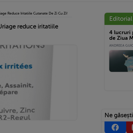
e Reduce Iritatiile Cutanate De Zi Cu Zi!
Editorial
age reduce iritatiile
4 lucruri
de Ziua M
ANDREEA GUICĂ
Ne găsești