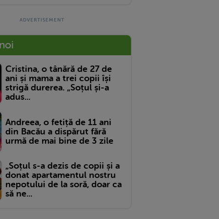
 noi
Cristina, o tânără de 27 de
ani și mama a trei copii își
strigă durerea. „Soțul și-a
adus...
Andreea, o fetiță de 11 ani
din Bacău a dispărut fără
urmă de mai bine de 3 zile
„Soțul s-a dezis de copii și a
donat apartamentul nostru
nepotului de la soră, doar ca
să ne...