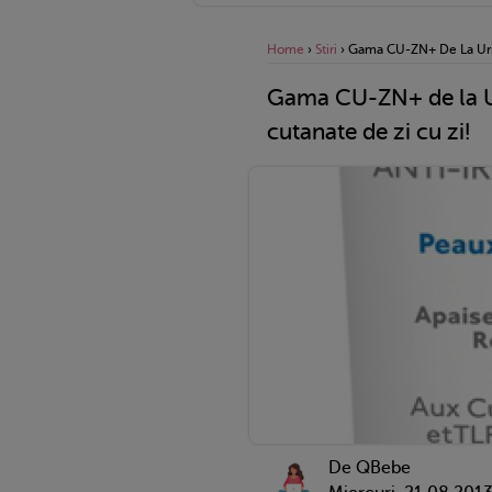
Home
›
Stiri
›
Gama CU-ZN+ De La Uriag
Gama CU-ZN+ de la Uri
cutanate de zi cu zi!
De QBebe