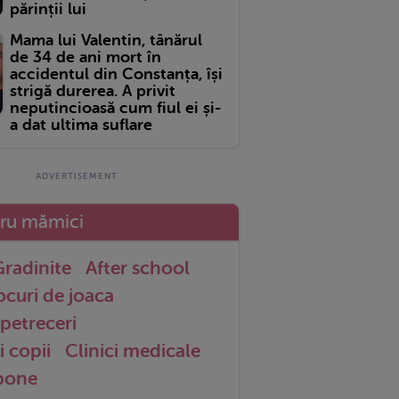
părinții lui
Mama lui Valentin, tânărul
de 34 de ani mort în
accidentul din Constanța, își
strigă durerea. A privit
neputincioasă cum fiul ei și-
a dat ultima suflare
tru mămici
radinite
After school
ocuri de joaca
petreceri
i copii
Clinici medicale
 bone