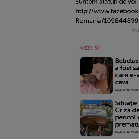
Suntem alaturi de voi
http://www.facebook
Romania/109844899
VEZI SI
Bebeluș 
a fost 
care și-
ceva...
MARIANA VOINE
Situație
Criza d
pericol 
prematur
MARIANA VOINE