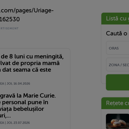
.com/pages/Uriage-
Listă cu 
162530
Caută o 
de 8 luni cu meningită,
salvat de propria mamă
a dat seama că este
A | JOI, 16.04.2026
 gravă la Marie Curie.
e personal pune în
Rețete c
viața bebelușilor
i,...
A | JOI, 23.07.2026