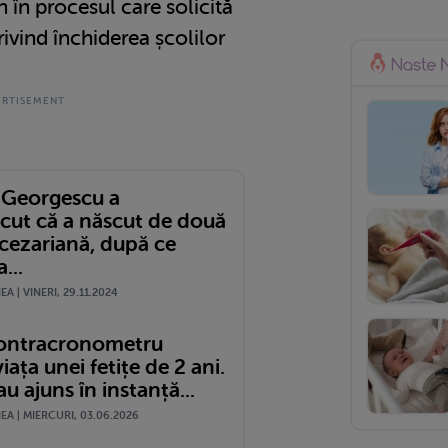
 în procesul care solicită
rivind închiderea școlilor
a Georgescu a
cut că a născut de două
 cezariană, după ce
...
A | VINERI, 29.11.2024
ontracronometru
iața unei fetițe de 2 ani.
au ajuns în instanță...
A | MIERCURI, 03.06.2026