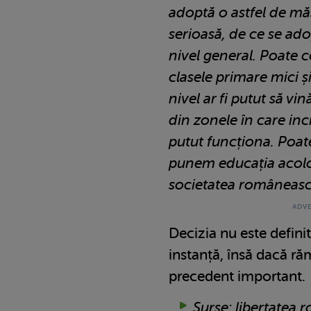
adoptă o astfel de mă
serioasă, de ce se ado
nivel general. Poate co
clasele primare mici și
nivel ar fi putut să vin
din zonele în care inc
putut funcționa. Poate
punem educația acolo 
societatea româneasc
Decizia nu este definit
instanță, însă dacă ră
precedent important.
Surse: libertatea.r