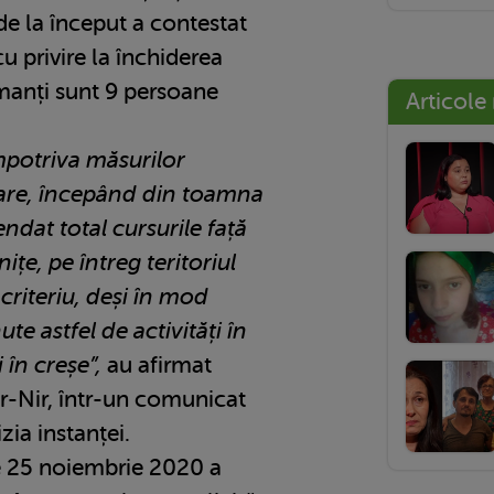
 de la început a contestat
cu privire la închiderea
lamanți sunt 9 persoane
Articole
mpotriva măsurilor
 care, începând din toamna
endat total cursurile față
inițe, pe întreg teritoriul
criteriu, deși în mod
te astfel de activități în
 în creșe”,
au afirmat
ar-Nir, într-un comunicat
zia instanței.
e 25 noiembrie 2020 a