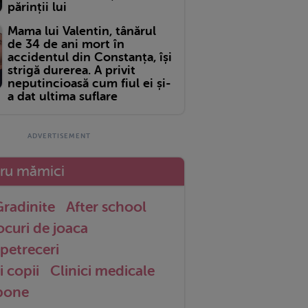
părinții lui
Mama lui Valentin, tânărul
de 34 de ani mort în
accidentul din Constanța, își
strigă durerea. A privit
neputincioasă cum fiul ei și-
a dat ultima suflare
tru mămici
radinite
After school
ocuri de joaca
petreceri
i copii
Clinici medicale
 bone