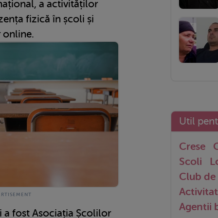
ațional, a activităților
nța fizică în școli și
 online.
Util pen
Crese
G
Scoli
L
Club de 
Activitat
Agentii
 a fost Asociația Școlilor