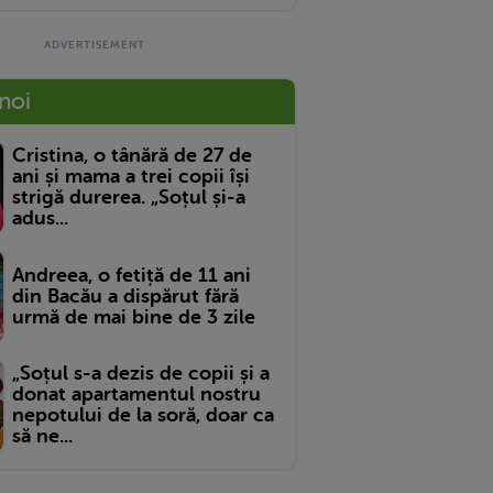
 noi
Cristina, o tânără de 27 de
ani și mama a trei copii își
strigă durerea. „Soțul și-a
adus...
Andreea, o fetiță de 11 ani
din Bacău a dispărut fără
urmă de mai bine de 3 zile
„Soțul s-a dezis de copii și a
donat apartamentul nostru
nepotului de la soră, doar ca
să ne...