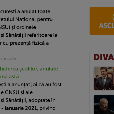
curești a anulat toate
etului Național pentru
NSU) și ordinele
și Sănătății referitoare la
 cu prezență fizică a
hiderea școlilor, anulate
mnă asta
ti a anunțat joi că au fost
le CNSU și ale
și Sănătății, adoptate în
- ianuarie 2021, privind