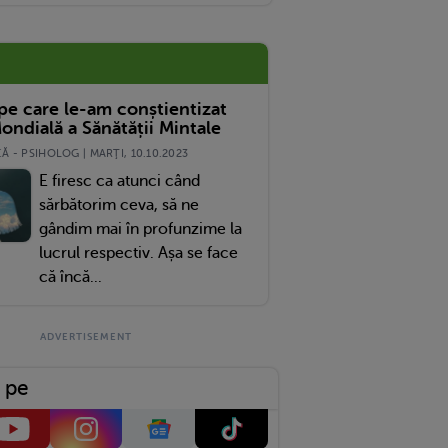
 pe care le-am conștientizat
ondială a Sănătății Mintale
 - PSIHOLOG | MARŢI, 10.10.2023
E firesc ca atunci când
sărbătorim ceva, să ne
gândim mai în profunzime la
lucrul respectiv. Așa se face
că încă...
 pe