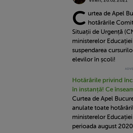
Vineri, 26.02.2021
C
urtea de Apel Bu
hotărârile Comit
Situații de Urgență (C
ministerelor Educației 
suspendarea cursurilor
elevilor în școli!
Hotărârile privind înc
în instanță! Ce însea
Curtea de Apel Bucureș
anulate toate hotărâri
ministerelor Educației 
perioada august 2020 