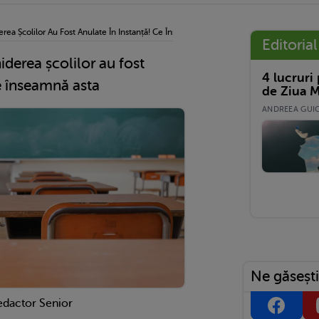
erea Școlilor Au Fost Anulate În Instanță! Ce Înseamnă Asta
Editorial
iderea școlilor au fost
4 lucruri
Ce înseamnă asta
de Ziua M
ANDREEA GUICĂ
Ne găsești
edactor Senior