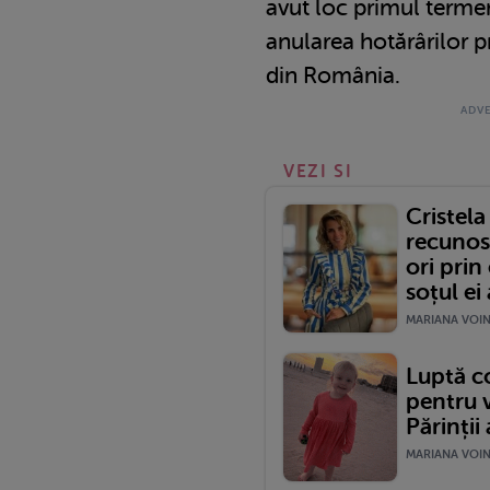
avut loc primul termen
anularea hotărârilor p
din România.
VEZI SI
Cristel
recunos
ori prin
soțul ei a
MARIANA VOINE
Luptă c
pentru v
Părinții 
MARIANA VOINE