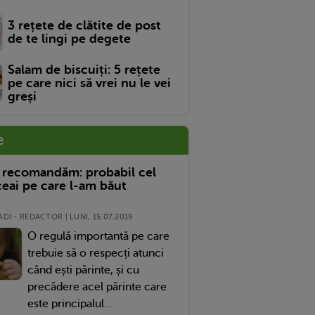
3 rețete de clătite de post
de te lingi pe degete
Salam de biscuiți: 5 rețete
pe care nici să vrei nu le vei
greși
e
 recomandăm: probabil cel
eai pe care l-am băut
DI - REDACTOR | LUNI, 15.07.2019
O regulă importantă pe care
trebuie să o respecți atunci
când ești părinte, și cu
precădere acel părinte care
este principalul...