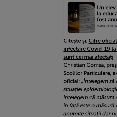
Un elev 
la educa
fost anu
MARIANA VOINE
Citește și:
Cifre oficia
infectare Covid-19 la 
sunt cei mai afectați
Christian Comșa, preș
Școlilor Particulare, 
oficial:
„Înțelegem să 
situației epidemiologi
înțelegem că măsura s
în față este o măsură 
anumite situații dar n