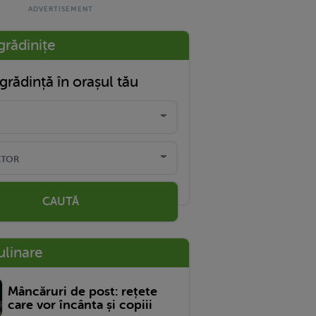
grădinițe
grădință în orașul tău
CAUTĂ
ulinare
Mâncăruri de post: rețete
care vor încânta și copiii