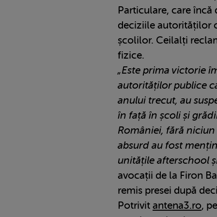
Particulare, care încă
deciziile autorităților 
școlilor. Ceilalți rec
fizice.
„Este prima victorie î
autorităților publice
anului trecut, au susp
în față în școli și grăd
României, fără niciun 
absurd au fost menținu
unitățile afterschool și
avocații de la Firon B
remis presei după deci
Potrivit
antena3.ro
, p