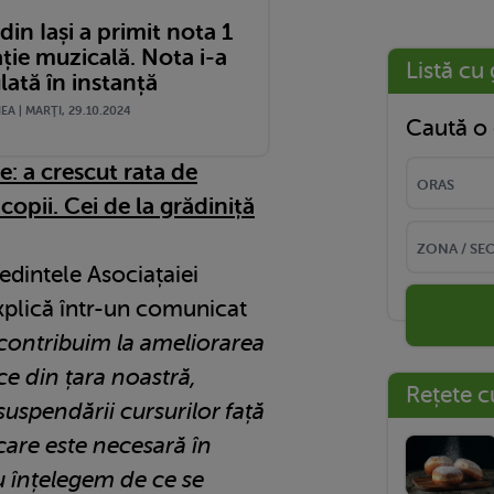
din Iași a primit nota 1
ție muzicală. Nota i-a
Listă cu 
lată în instanță
A | MARŢI, 29.10.2024
Caută o 
le: a crescut rata de
copii. Cei de la grădiniță
edintele Asociațaiei
explică într-un comunicat
contribuim la ameliorarea
ce din țara noastră,
Rețete c
uspendării cursurilor față
care este necesară în
u înțelegem de ce se