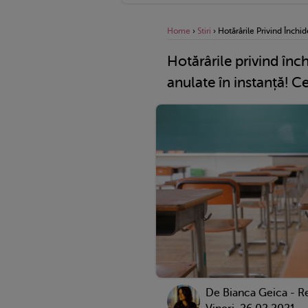
Home
›
Stiri
›
Hotărârile Privind Închid
Hotărârile privind înch
anulate în instanță! 
De Bianca Geica - R