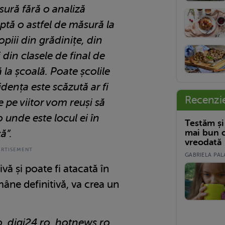
sură fără o analiză
ptă o astfel de măsură la
piii din grădinițe, din
 din clasele de final de
ă la școală. Poate școlile
idența este scăzută ar fi
Recenzi
 pe viitor vom reuși să
unde este locul ei în
Testăm și
mai bun c
ă”.
vreodată
GABRIELA PALA
ivă și poate fi atacată în
mâne definitivă, va crea un
o, digi24.ro, hotnews.ro,