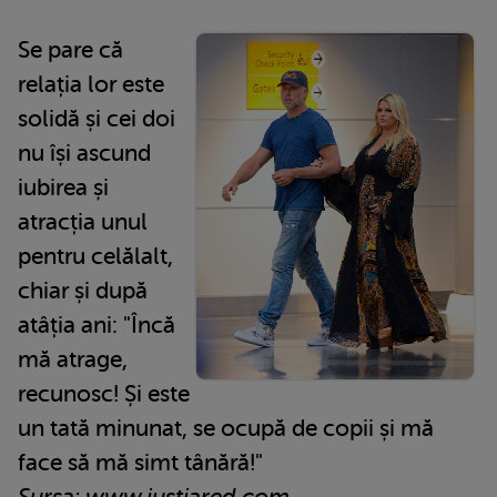
Se pare că
relația lor este
solidă și cei doi
nu își ascund
iubirea și
atracția unul
pentru celălalt,
chiar și după
atâția ani: "Încă
mă atrage,
recunosc! Și este
un tată minunat, se ocupă de copii și mă
face să mă simt tânără!"
Sursa: www.justjared.com