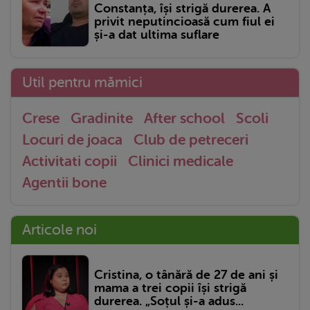
Constanța, își strigă durerea. A
privit neputincioasă cum fiul ei
și-a dat ultima suflare
Util pentru mămici
Crese
Gradinite
After school
Scoli
Locuri de joaca
Club de petreceri
Activitati copii
Clinici medicale
Agentii bone
Articole noi
Cristina, o tânără de 27 de ani și
mama a trei copii își strigă
durerea. „Soțul și-a adus...