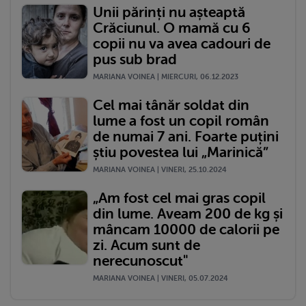
Unii părinți nu așteaptă
Crăciunul. O mamă cu 6
copii nu va avea cadouri de
pus sub brad
MARIANA VOINEA | MIERCURI, 06.12.2023
Cel mai tânăr soldat din
lume a fost un copil român
de numai 7 ani. Foarte puțini
știu povestea lui „Marinică”
MARIANA VOINEA | VINERI, 25.10.2024
„Am fost cel mai gras copil
din lume. Aveam 200 de kg și
mâncam 10000 de calorii pe
zi. Acum sunt de
nerecunoscut"
MARIANA VOINEA | VINERI, 05.07.2024