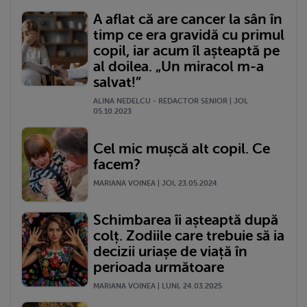
A aflat că are cancer la sân în
timp ce era gravidă cu primul
copil, iar acum îl așteaptă pe
al doilea. „Un miracol m-a
salvat!”
ALINA NEDELCU - REDACTOR SENIOR | JOI,
05.10.2023
Cel mic mușcă alt copil. Ce
facem?
MARIANA VOINEA | JOI, 23.05.2024
Schimbarea îi așteaptă după
colț. Zodiile care trebuie să ia
decizii uriașe de viață în
perioada următoare
MARIANA VOINEA | LUNI, 24.03.2025