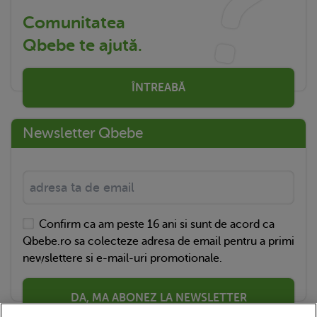
Comunitatea
Qbebe te ajută.
ÎNTREABĂ
Newsletter Qbebe
Confirm ca am peste 16 ani si sunt de acord ca
Qbebe.ro sa colecteze adresa de email pentru a primi
newslettere si e-mail-uri promotionale.
DA, MA ABONEZ LA NEWSLETTER