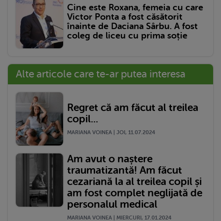
Cine este Roxana, femeia cu care
Victor Ponta a fost căsătorit
înainte de Daciana Sârbu. A fost
coleg de liceu cu prima soție
Alte articole care te-ar putea interesa
Regret că am făcut al treilea
copil...
MARIANA VOINEA | JOI, 11.07.2024
Am avut o naștere
traumatizantă! Am făcut
cezariană la al treilea copil și
am fost complet neglijată de
personalul medical
MARIANA VOINEA | MIERCURI, 17.01.2024