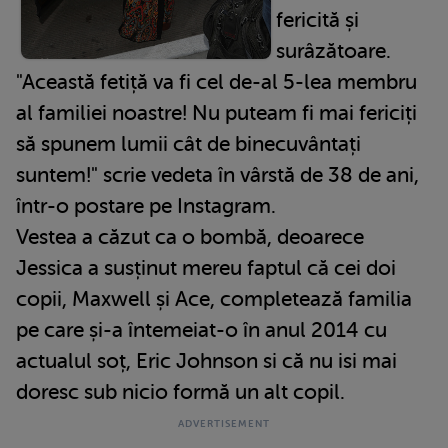
fericită și
surâzătoare.
"Această fetiță va fi cel de-al 5-lea membru
al familiei noastre! Nu puteam fi mai fericiți
să spunem lumii cât de binecuvântați
suntem!" scrie vedeta în vârstă de 38 de ani,
într-o postare pe Instagram.
Vestea a căzut ca o bombă, deoarece
Jessica a susținut mereu faptul că cei doi
copii, Maxwell și Ace, completează familia
pe care și-a întemeiat-o în anul 2014 cu
actualul soț, Eric Johnson si că nu isi mai
doresc sub nicio formă un alt copil.