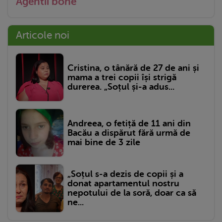
Agentii bone
Articole noi
Cristina, o tânără de 27 de ani și
mama a trei copii își strigă
durerea. „Soțul și-a adus...
Andreea, o fetiță de 11 ani din
Bacău a dispărut fără urmă de
mai bine de 3 zile
„Soțul s-a dezis de copii și a
donat apartamentul nostru
nepotului de la soră, doar ca să
ne...