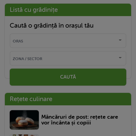
Listă cu grădinițe
Caută o grădință în orașul tău
CAUTĂ
Rețete culinare
Mâncăruri de post: rețete care
vor încânta și copiii