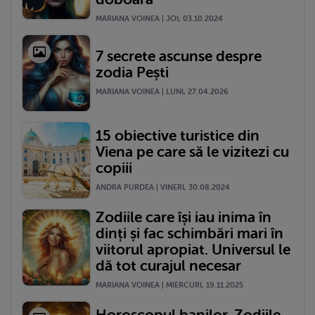
MARIANA VOINEA | JOI, 03.10.2024
7 secrete ascunse despre
zodia Pești
MARIANA VOINEA | LUNI, 27.04.2026
15 obiective turistice din
Viena pe care să le vizitezi cu
copiii
ANDRA PURDEA | VINERI, 30.08.2024
Zodiile care își iau inima în
dinți și fac schimbări mari în
viitorul apropiat. Universul le
dă tot curajul necesar
MARIANA VOINEA | MIERCURI, 19.11.2025
Horoscopul banilor. Zodiile