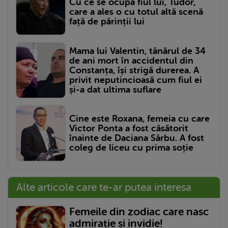
Cu ce se ocupă fiul lui, Tudor,
care a ales o cu totul altă scenă
față de părinții lui
Mama lui Valentin, tânărul de 34
de ani mort în accidentul din
Constanța, își strigă durerea. A
privit neputincioasă cum fiul ei
și-a dat ultima suflare
Cine este Roxana, femeia cu care
Victor Ponta a fost căsătorit
înainte de Daciana Sârbu. A fost
coleg de liceu cu prima soție
Alte articole care te-ar putea interesa
Femeile din zodiac care nasc
admirație și invidie!