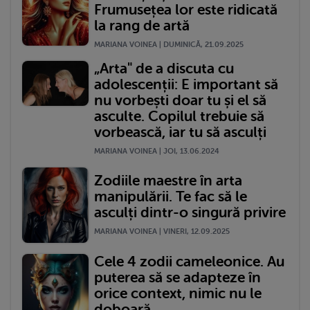
Frumusețea lor este ridicată
la rang de artă
MARIANA VOINEA | DUMINICĂ, 21.09.2025
„Arta" de a discuta cu
adolescenții: E important să
nu vorbești doar tu și el să
asculte. Copilul trebuie să
vorbească, iar tu să asculți
MARIANA VOINEA | JOI, 13.06.2024
Zodiile maestre în arta
manipulării. Te fac să le
asculți dintr-o singură privire
MARIANA VOINEA | VINERI, 12.09.2025
Cele 4 zodii cameleonice. Au
puterea să se adapteze în
orice context, nimic nu le
doboară