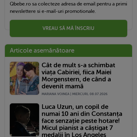
Qbebe.ro sa colecteze adresa de email pentru a primi
newslettere si e-mail-uri promotionale.
VREAU SĂ MĂ ÎNSCRIU
Articole asemănătoare
Cât de mult s-a schimbat
viața Cabiriei, fiica Maiei
Morgenstern, de când a
devenit mamă
MARIANA VOINEA | MIERCURI, 08.07.2026
Luca Uzun, un copil de
numai 10 ani din Constanța
face senzație peste hotare!
Micul pianist a câștigat 7
medalii în Los Angeles