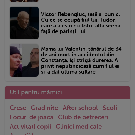
Victor Rebengiuc, tată și bunic.
Cu ce se ocupă fiul lui, Tudor,
care a ales o cu totul altă scenă
față de părinții lui
Mama lui Valentin, tânărul de 34
de ani mort în accidentul din
Constanța, își strigă durerea. A
privit neputincioasă cum fiul ei
și-a dat ultima suflare
Util pentru mămici
Crese
Gradinite
After school
Scoli
Locuri de joaca
Club de petreceri
Activitati copii
Clinici medicale