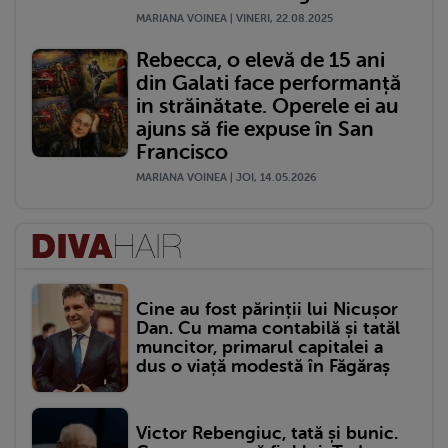
MARIANA VOINEA | VINERI, 22.08.2025
Rebecca, o elevă de 15 ani
din Galati face performanță
in străinătate. Operele ei au
ajuns să fie expuse în San
Francisco
MARIANA VOINEA | JOI, 14.05.2026
Cine au fost părinții lui Nicușor
Dan. Cu mama contabilă și tatăl
muncitor, primarul capitalei a
dus o viață modestă în Făgăraș
Victor Rebengiuc, tată și bunic.