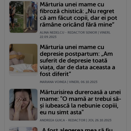
Mărturia unei mame cu
fibroză chistică: „Nu regret
că am făcut copii, dar ei pot
rămâne oricând fără mine”
ALINA NEDELCU - REDACTOR SENIOR | VINERI,
22.09.2023
Mărturia unei mame cu
depresie postpartum: „Am
suferit de depresie toată
viața, dar de data aceasta a
fost diferit”
MARIANA VOINEA | VINERI, 06.10.2023
Mărturisirea dureroasă a unei
mame: "O mamă ar trebui să-
și iubească la nebunie copiii,
eu nu simt asta"
ANDREEA GUICA - REDACTOR | JOI, 26.10.2023
„A fost alegerea mea să fiu