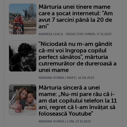
Mărturia unei tinere mame
care a șocat internetul: "Am
avut 7 sarcini până la 20 de
ani"
ANDREEA GUICA - REDACTOR | VINERI, 17.11.2023
"Niciodată nu m-am gândit
că-mi voi îngropa copilul
perfect sănătos", mărturia
cutremurător de dureroasă a
unei mame
MARIANA VOINEA | MARŢI, 22.08.2023
Mărturia sinceră a unei
mame: „Nu-mi pare rău că i-
am dat copilului telefon la 11
ani, regret că l-am învățat să
folosească Youtube"
MARIANA VOINEA | LUNI, 27.11.2023