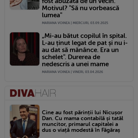
fost abuzată de un vecin.
Motivul? "Să nu vorbească
lumea"
MARIANA VOINEA | MIERCURI, 03.09.2025
„Mi-au bătut copilul în spital.
L-au ținut legat de pat și nu i-
au dat să mănânce. Era un
schelet". Durerea de
nedescris a unei mame
MARIANA VOINEA | VINERI, 03.04.2026
Cine au fost părinții lui Nicușor
Dan. Cu mama contabilă și tatăl
muncitor, primarul capitalei a
dus o viață modestă în Făgăraș