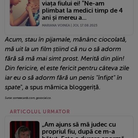
viața fiului ei! "Ne-am
plimbat la medici timp de 4
ani și mereu a...
MARIANA VOINEA | JOI, 17.08.2023
Acum, stau în pijamale, mănânc ciocolată,
mă uit la un film știind că nu o să adorm
fără să mă mai simt prost. Merită din plin!
Din fericire, el este fericit pentru câteva zile
iar eu o să adorm fără un penis "înfipt" în
spate
", a spus mămica bloggeriță.
Surse: someecards.com, gosocial.co.
ARTICOLUL URMATOR
„Am ajuns să mă judec cu
propriul fiu, după ce m-a