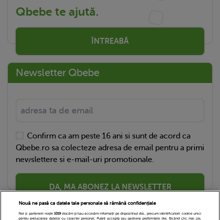
Qbebe te ajută.
ÎNTREABĂ
Newsletter Qbebe
Confirm ca am peste 16 ani si sunt de acord ca
Qbebe.ro sa colecteze adresa de email pentru a primi
newslettere si e-mail-uri promotionale.
DA, MA ABONEZ LA NEWSLETTER
Nouă ne pasă ca datele tale personale să rămână confidențiale
Noi și partenerii noștri
1019
stocăm și/sau accesăm informații pe dispozitivul dvs., precum identificatorii cookie unici
pentru prelucrarea datelor cu caracter personal. Puteți accepta sau gestiona preferințele dvs. făcând clic mai jos,