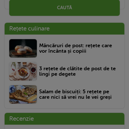
CAUTĂ
Rețete culinare
Mâncăruri de post: rețete care
vor încânta și copiii
3 rețete de clătite de post de te
lingi pe degete
Salam de biscuiți: 5 rețete pe
care nici să vrei nu le vei greși
Recenzie