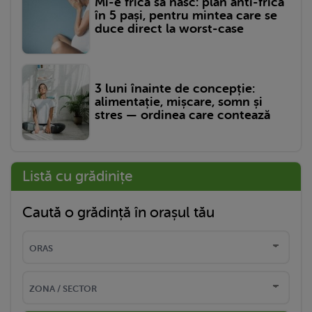
Mi-e frică să nasc: plan anti-frică
în 5 pași, pentru mintea care se
duce direct la worst-case
3 luni înainte de concepție:
alimentație, mișcare, somn și
stres — ordinea care contează
Listă cu grădinițe
Caută o grădință în orașul tău