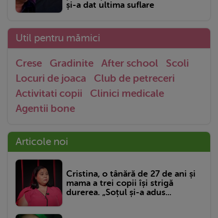
și-a dat ultima suflare
Util pentru mămici
Crese
Gradinite
After school
Scoli
Locuri de joaca
Club de petreceri
Activitati copii
Clinici medicale
Agentii bone
Articole noi
Cristina, o tânără de 27 de ani și
mama a trei copii își strigă
durerea. „Soțul și-a adus...