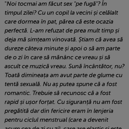
"
Noi tocmai am făcut sex "pe fugă"? În
timpul zilei? Cu un copil la vecini și celălalt
care dormea în pat, părea că este ocazia
perfectă. L-am refuzat de prea mult timp și
deja mă simțeam vinovată. Știam că avea să
dureze câteva minute și apoi o să am parte
de o zi în care să mănânc ce vreau și să
ascult ce muzică vreau. Sună încântător, nu?
Toată dimineața am avut parte de glume cu
tentă sexuală. Nu aș putea spune că a fost
romantic. Trebuie să recunosc că a fost
rapid și ușor forțat. Cu siguranță nu am fost
pregătită dar din fericire eram în lenjeria
pentru ciclul menstrual (care a devenit
acum cea de zi cu zi), care are elastic și este