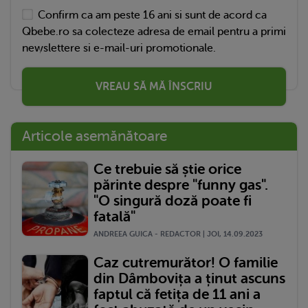
Confirm ca am peste 16 ani si sunt de acord ca
Qbebe.ro sa colecteze adresa de email pentru a primi
newslettere si e-mail-uri promotionale.
VREAU SĂ MĂ ÎNSCRIU
Articole asemănătoare
Ce trebuie să știe orice
părinte despre "funny gas".
"O singură doză poate fi
fatală"
ANDREEA GUICA - REDACTOR | JOI, 14.09.2023
Caz cutremurător! O familie
din Dâmbovița a ținut ascuns
faptul că fetița de 11 ani a