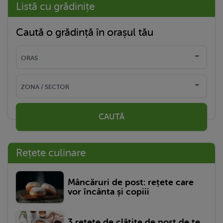
Listă cu grădinițe
Caută o grădință în orașul tău
CAUTĂ
Rețete culinare
Mâncăruri de post: rețete care
vor încânta și copiii
3 rețete de clătite de post de te