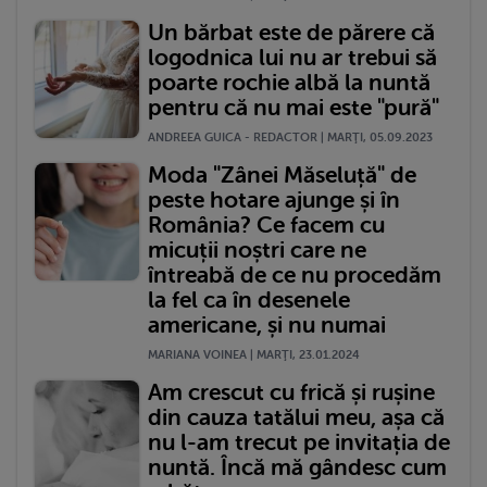
Un bărbat este de părere că
logodnica lui nu ar trebui să
poarte rochie albă la nuntă
pentru că nu mai este "pură"
ANDREEA GUICA - REDACTOR | MARŢI, 05.09.2023
Moda "Zânei Măseluță" de
peste hotare ajunge și în
România? Ce facem cu
micuții noștri care ne
întreabă de ce nu procedăm
la fel ca în desenele
americane, și nu numai
MARIANA VOINEA | MARŢI, 23.01.2024
Am crescut cu frică și rușine
din cauza tatălui meu, așa că
nu l-am trecut pe invitația de
nuntă. Încă mă gândesc cum