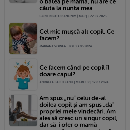
o bătea pe mama, nu are ce
căuta la nunta mea
CONTRIBUTOR ANONIM | MARŢI, 22.07.2025
Cel mic mușcă alt copil. Ce
facem?
MARIANA VOINEA | JOI, 23.05.2024
Ce facem când pe copil îl
doare capul?
ANDREEA BALUTEANU | MIERCURI, 17.07.2024
Am spus „nu" celui de-al
doilea copil și am spus „da"
propriei mele vindecări. Am
ales să cresc un singur copil,
dar să-i ofer o mamă