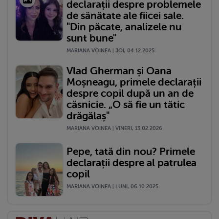
declarații despre problemele
de sănătate ale fiicei sale.
"Din păcate, analizele nu
sunt bune"
MARIANA VOINEA | JOI, 04.12.2025
Vlad Gherman și Oana
Moșneagu, primele declarații
despre copil după un an de
căsnicie. „O să fie un tătic
drăgălaș"
MARIANA VOINEA | VINERI, 13.02.2026
Pepe, tată din nou? Primele
declarații despre al patrulea
copil
MARIANA VOINEA | LUNI, 06.10.2025