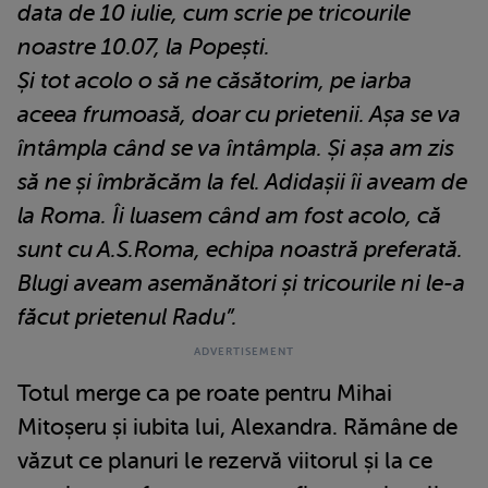
data de 10 iulie, cum scrie pe tricourile
noastre 10.07, la Popești.
Și tot acolo o să ne căsătorim, pe iarba
aceea frumoasă, doar cu prietenii. Așa se va
întâmpla când se va întâmpla. Și așa am zis
să ne și îmbrăcăm la fel. Adidașii îi aveam de
la Roma. Îi luasem când am fost acolo, că
sunt cu A.S.Roma, echipa noastră preferată.
Blugi aveam asemănători și tricourile ni le-a
făcut prietenul Radu”.
Totul merge ca pe roate pentru Mihai
Mitoșeru și iubita lui, Alexandra. Rămâne de
văzut ce planuri le rezervă viitorul și la ce