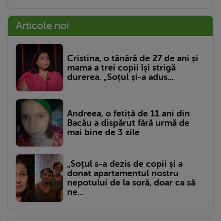
Articole noi
Cristina, o tânără de 27 de ani și
mama a trei copii își strigă
durerea. „Soțul și-a adus...
Andreea, o fetiță de 11 ani din
Bacău a dispărut fără urmă de
mai bine de 3 zile
„Soțul s-a dezis de copii și a
donat apartamentul nostru
nepotului de la soră, doar ca să
ne...