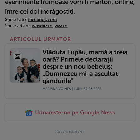
evenimente frumoase vom fi martori, online,
între cei doi îndrăgostiți.
Surse foto:
facebook.com
Surse articol:
wowbiz.ro
,
viva.ro
ARTICOLUL URMATOR
Vlăduța Lupău, mamă a treia
oară? Primele declarații
despre un nou bebeluș:
„Dumnezeu mi-a ascultat
gândurile"
MARIANA VOINEA | LUNI, 24.03.2025
Urmareste-ne pe Google News