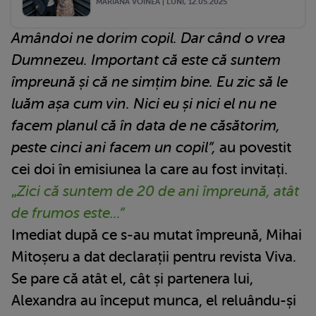
MARIANA VOINEA | LUNI, 12.05.2025
Amândoi ne dorim copil. Dar când o vrea
Dumnezeu. Important că este că suntem
împreună și că ne simțim bine. Eu zic să le
luăm așa cum vin. Nici eu și nici el nu ne
facem planul că în data de ne căsătorim,
peste cinci ani facem un copil”,
au povestit
cei doi în emisiunea la care au fost invitați.
„
Zici că suntem de 20 de ani împreună, atât
de frumos este...”
Imediat după ce s-au mutat împreună, Mihai
Mitoșeru a dat declarații pentru revista Viva.
Se pare că atât el, cât și partenera lui,
Alexandra au început munca, el reluându-și