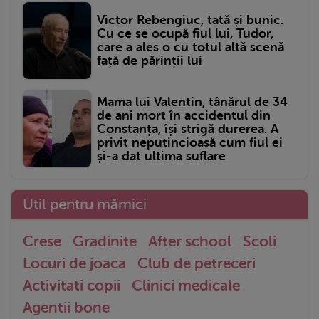
Victor Rebengiuc, tată și bunic.
Cu ce se ocupă fiul lui, Tudor,
care a ales o cu totul altă scenă
față de părinții lui
Mama lui Valentin, tânărul de 34
de ani mort în accidentul din
Constanța, își strigă durerea. A
privit neputincioasă cum fiul ei
și-a dat ultima suflare
Util pentru mămici
Crese
Gradinite
After school
Scoli
Locuri de joaca
Club de petreceri
Activitati copii
Clinici medicale
Agentii bone