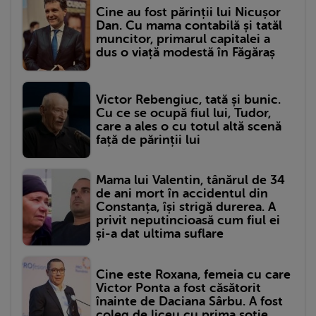
Cine au fost părinții lui Nicușor
Dan. Cu mama contabilă și tatăl
muncitor, primarul capitalei a
dus o viață modestă în Făgăraș
Victor Rebengiuc, tată și bunic.
Cu ce se ocupă fiul lui, Tudor,
care a ales o cu totul altă scenă
față de părinții lui
Mama lui Valentin, tânărul de 34
de ani mort în accidentul din
Constanța, își strigă durerea. A
privit neputincioasă cum fiul ei
și-a dat ultima suflare
Cine este Roxana, femeia cu care
Victor Ponta a fost căsătorit
înainte de Daciana Sârbu. A fost
coleg de liceu cu prima soție