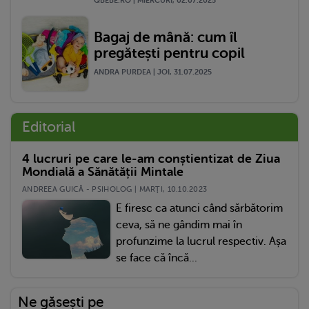
QBEBE.RO | MIERCURI, 02.07.2025
Bagaj de mână: cum îl
pregătești pentru copil
ANDRA PURDEA | JOI, 31.07.2025
Editorial
4 lucruri pe care le-am conștientizat de Ziua
Mondială a Sănătății Mintale
ANDREEA GUICĂ - PSIHOLOG | MARŢI, 10.10.2023
E firesc ca atunci când sărbătorim
ceva, să ne gândim mai în
profunzime la lucrul respectiv. Așa
se face că încă...
Ne găsești pe