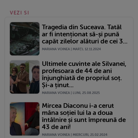
VEZI SI
Tragedia din Suceava. Tatăl
ar fi intenționat să-și pună
capăt zilelor alături de cei 3...
MARIANA VOINEA | MARŢI, 12.11.2024
Ultimele cuvinte ale Silvanei,
profesoara de 44 de ani
înjunghiată de propriul soț.
Și-a ținut...
MARIANA VOINEA | LUNI, 25.08.2025
Mircea Diaconu i-a cerut
mâna soției lui la a doua
întâlnire și sunt împreună de
43 de ani!
MARIANA VOINEA | MIERCURI, 21.02.2024