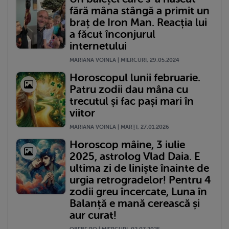
fără mâna stângă a primit un
braț de Iron Man. Reacția lui
a făcut înconjurul
internetului
MARIANA VOINEA | MIERCURI, 29.05.2024
Horoscopul lunii februarie.
Patru zodii dau mâna cu
trecutul și fac pași mari în
viitor
MARIANA VOINEA | MARŢI, 27.01.2026
Horoscop mâine, 3 iulie
2025, astrolog Vlad Daia. E
ultima zi de liniște înainte de
urgia retrogradelor! Pentru 4
zodii greu încercate, Luna în
Balanță e mană cerească și
aur curat!