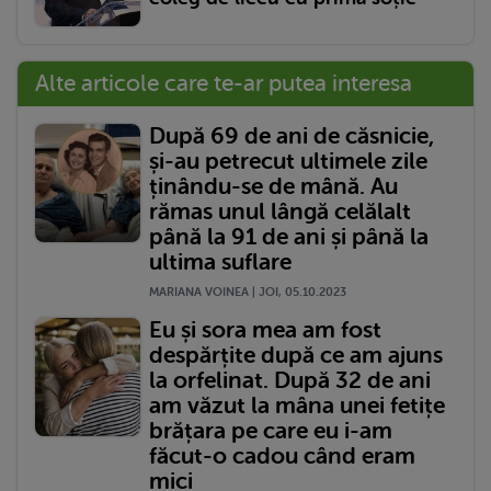
Alte articole care te-ar putea interesa
După 69 de ani de căsnicie,
și-au petrecut ultimele zile
ținându-se de mână. Au
rămas unul lângă celălalt
până la 91 de ani și până la
ultima suflare
MARIANA VOINEA | JOI, 05.10.2023
Eu și sora mea am fost
despărțite după ce am ajuns
la orfelinat. După 32 de ani
am văzut la mâna unei fetițe
brățara pe care eu i-am
făcut-o cadou când eram
mici