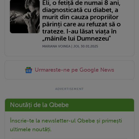
Eli, o fetiță de numai 8 ani,
diagnosticată cu diabet, a
murit din cauza propriilor
părinți care au refuzat să o
trateze. I-au lăsat viața în
„mâinile lui Dumnezeu"
MARIANA VOINEA | JOI, 30.01.2025
Urmareste-ne pe Google News
Noutăți de la Qbebe
Înscrie-te la newsletter-ul Qbebe și primești
ultimele noutăți.