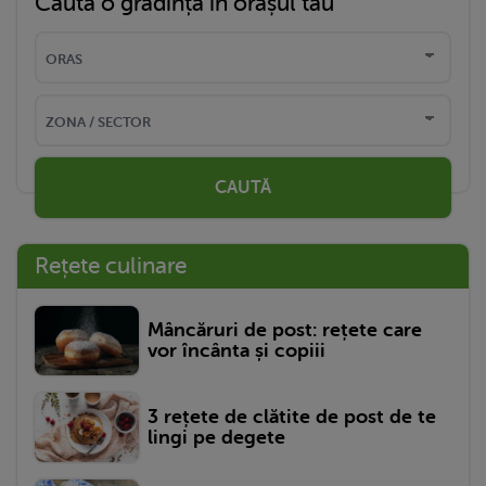
Caută o grădință în orașul tău
CAUTĂ
Rețete culinare
Mâncăruri de post: rețete care
vor încânta și copiii
3 rețete de clătite de post de te
lingi pe degete