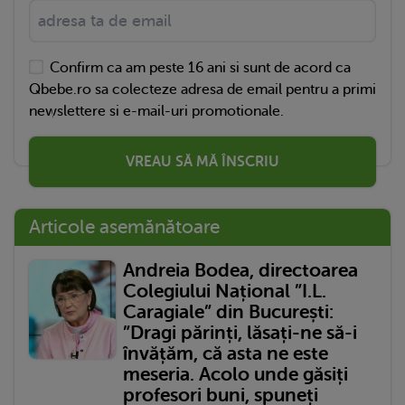
Confirm ca am peste 16 ani si sunt de acord ca
Qbebe.ro sa colecteze adresa de email pentru a primi
newslettere si e-mail-uri promotionale.
VREAU SĂ MĂ ÎNSCRIU
Articole asemănătoare
Andreia Bodea, directoarea
Colegiului Național ”I.L.
Caragiale” din București:
”Dragi părinți, lăsați-ne să-i
învățăm, că asta ne este
meseria. Acolo unde găsiți
profesori buni, spuneți