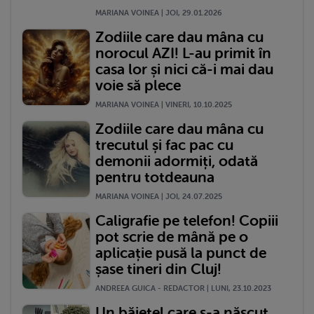
MARIANA VOINEA | JOI, 29.01.2026
Zodiile care dau mâna cu
norocul AZI! L-au primit în
casa lor și nici că-i mai dau
voie să plece
MARIANA VOINEA | VINERI, 10.10.2025
Zodiile care dau mâna cu
trecutul și fac pac cu
demonii adormiți, odată
pentru totdeauna
MARIANA VOINEA | JOI, 24.07.2025
Caligrafie pe telefon! Copiii
pot scrie de mână pe o
aplicație pusă la punct de
șase tineri din Cluj!
ANDREEA GUICA - REDACTOR | LUNI, 23.10.2023
Un băiețel care s-a născut