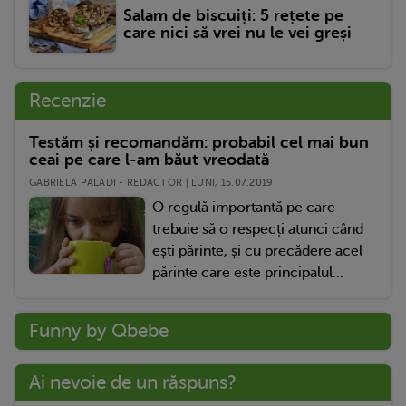
Salam de biscuiți: 5 rețete pe
care nici să vrei nu le vei greși
Recenzie
Testăm și recomandăm: probabil cel mai bun
ceai pe care l-am băut vreodată
GABRIELA PALADI - REDACTOR | LUNI, 15.07.2019
O regulă importantă pe care
trebuie să o respecți atunci când
ești părinte, și cu precădere acel
părinte care este principalul...
Funny by Qbebe
Ai nevoie de un răspuns?