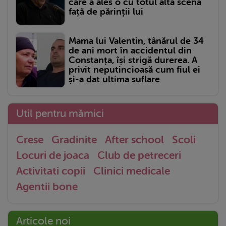
care a ales o cu totul altă scenă
față de părinții lui
Mama lui Valentin, tânărul de 34
de ani mort în accidentul din
Constanța, își strigă durerea. A
privit neputincioasă cum fiul ei
și-a dat ultima suflare
Util pentru mămici
Crese
Gradinite
After school
Scoli
Locuri de joaca
Club de petreceri
Activitati copii
Clinici medicale
Agentii bone
Articole noi