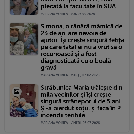
plecată la facultate în SUA
MARIANA VOINEA | JOI, 25.09.2025
Simona, o tânără mămică de
23 de ani are nevoie de
ajutor. Își crește singură fetița
pe care tatăl ei nu a vrut să o
recunoască și a fost
diagnosticată cu o boală
gravă
MARIANA VOINEA | MARŢI, 03.02.2026
Străbunica Maria trăiește din
mila vecinilor și își crește
singură strănepotul de 5 ani.
Și-a pierdut soțul și fiica în 2
incendii teribile
MARIANA VOINEA | VINERI, 03.07.2026