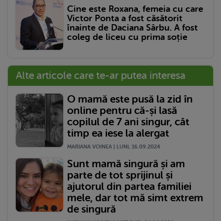
Cine este Roxana, femeia cu care
Victor Ponta a fost căsătorit
înainte de Daciana Sârbu. A fost
coleg de liceu cu prima soție
Alte articole care te-ar putea interesa
O mamă este pusă la zid în
online pentru că-și lasă
copilul de 7 ani singur, cât
timp ea iese la alergat
MARIANA VOINEA | LUNI, 16.09.2024
Sunt mamă singură și am
parte de tot sprijinul și
ajutorul din partea familiei
mele, dar tot mă simt extrem
de singură