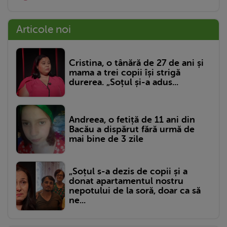
Articole noi
Cristina, o tânără de 27 de ani și
mama a trei copii își strigă
durerea. „Soțul și-a adus...
Andreea, o fetiță de 11 ani din
Bacău a dispărut fără urmă de
mai bine de 3 zile
„Soțul s-a dezis de copii și a
donat apartamentul nostru
nepotului de la soră, doar ca să
ne...