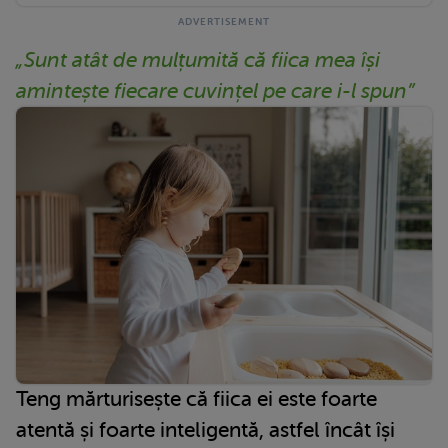
„Sunt atât de mulțumită că fiica mea își
amintește fiecare cuvințel pe care i-l spun”
Teng mărturisește că fiica ei este foarte
atentă și foarte inteligentă, astfel încât își