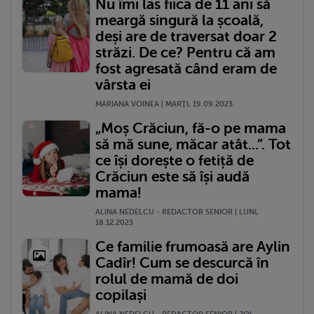
Nu îmi las fiica de 11 ani să
meargă singură la școală,
deși are de traversat doar 2
străzi. De ce? Pentru că am
fost agresată când eram de
vârsta ei
MARIANA VOINEA | MARŢI, 19.09.2023
„Moș Crăciun, fă-o pe mama
să mă sune, măcar atât...”. Tot
ce își dorește o fetiță de
Crăciun este să își audă
mama!
ALINA NEDELCU - REDACTOR SENIOR | LUNI,
18.12.2023
Ce familie frumoasă are Aylin
Cadîr! Cum se descurcă în
rolul de mamă de doi
copilași