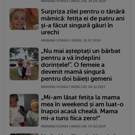
MARIANA VOINEA | MIERCURI, 24.04.2024
Surpriza zilei pentru o tânără
mămică: fetița ei de patru ani
și-a făcut singură găuri în
urechi
MARIANA VOINEA | VINERI, 26.07.2024
„Nu mai așteptați un bărbat
pentru a vă îndeplini
dorințele!". O femeie a
devenit mamă singură
pentru doi băieți gemeni
MARIANA VOINEA | MIERCURI, 06.12.2023
„Mi-am lăsat fetița la mama
mea în weekend și am luat-o
înapoi acasă cheală. Mama
mi-a tuns fiica zero!”
MARIANA VOINEA | MIERCURI, 07.02.2024