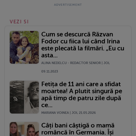
VEZI SI
Cum se descurcă Răzvan
Fodor cu fiica lui când Irina
este plecată la filmări. „Eu cu
asta...
ALINA NEDELCU - REDACTOR SENIOR | JOI,
09.11.2023
Fetița de 11 ani care a sfidat
moartea! A plutit singură pe
apă timp de patru zile după
ce...
MARIANA VOINEA | JOI, 21.05.2026
Câți bani câștigă o mamă
româncă în Germania. Își