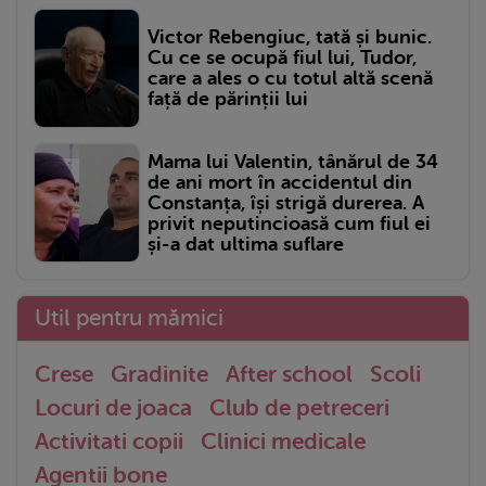
Victor Rebengiuc, tată și bunic.
Cu ce se ocupă fiul lui, Tudor,
care a ales o cu totul altă scenă
față de părinții lui
Mama lui Valentin, tânărul de 34
de ani mort în accidentul din
Constanța, își strigă durerea. A
privit neputincioasă cum fiul ei
și-a dat ultima suflare
Util pentru mămici
Crese
Gradinite
After school
Scoli
Locuri de joaca
Club de petreceri
Activitati copii
Clinici medicale
Agentii bone