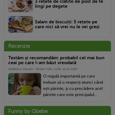
3 rețete de clătite de post de te
lingi pe degete
Salam de biscuiți: 5 rețete pe
care nici să vrei nu le vei greși
Recenzie
Testăm și recomandăm: probabil cel mai bun
ceai pe care l-am băut vreodată
GABRIELA PALADI - REDACTOR | LUNI, 15.07.2019
O regulă importantă pe care
trebuie să o respecți atunci când
ești părinte, și cu precădere acel
părinte care este principalul...
Funny by Qbebe