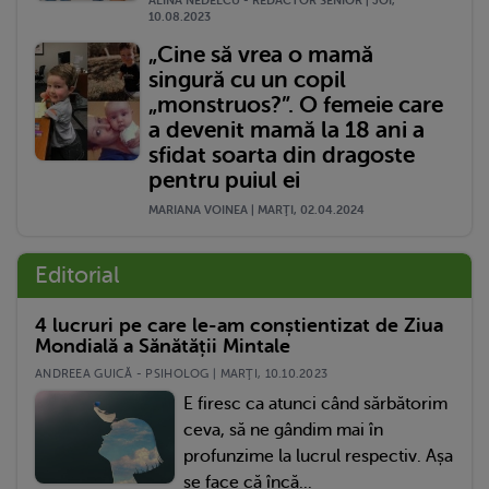
ALINA NEDELCU - REDACTOR SENIOR | JOI,
10.08.2023
„Cine să vrea o mamă
singură cu un copil
„monstruos?”. O femeie care
a devenit mamă la 18 ani a
sfidat soarta din dragoste
pentru puiul ei
MARIANA VOINEA | MARŢI, 02.04.2024
Editorial
4 lucruri pe care le-am conștientizat de Ziua
Mondială a Sănătății Mintale
ANDREEA GUICĂ - PSIHOLOG | MARŢI, 10.10.2023
E firesc ca atunci când sărbătorim
ceva, să ne gândim mai în
profunzime la lucrul respectiv. Așa
se face că încă...