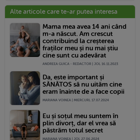
Alte articole care te-ar putea interesa
Mama mea avea 14 ani când
m-a născut. Am crescut
contribuind la creșterea
fraților meu și nu mai știu
cine sunt cu adevărat
ANDREEA GUICA - REDACTOR | JOI, 16.11.2023
Da, este important și
SĂNĂTOS să nu uităm cine
eram înainte de a face copii
MARIANA VOINEA | MIERCURI, 17.07.2024
Eu și soțul meu suntem în
plin divorț, dar el vrea să
păstrăm totul secret
MARIANA VOINEA | JOI, 27.06.2024