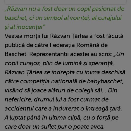
„Răzvan nu a fost doar un copil pasionat de
baschet, ci un simbol al voinței, al curajului
și al inocenței”
Vestea morții lui Răzvan Țârlea a fost făcută
publică de către Federația Română de
Baschet. Reprezentanții acestei au scris:
„Un
copil curajos, plin de lumină și speranță,
Răzvan Țârlea se îndrepta cu inima deschisă
către competiția națională de babybaschet,
visând să joace alături de colegii săi… Din
nefericire, drumul lui a fost curmat de
accidentul care a îndurerat o întreagă țară.
A luptat până în ultima clipă, cu o forță pe
care doar un suflet pur o poate avea.