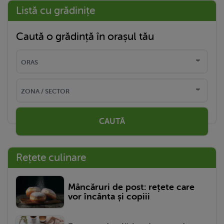
Listă cu grădinițe
Caută o grădință în orașul tău
CAUTĂ
Rețete culinare
Mâncăruri de post: rețete care
vor încânta și copiii