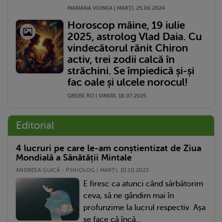
MARIANA VOINEA | MARŢI, 25.06.2024
Horoscop mâine, 19 iulie
2025, astrolog Vlad Daia. Cu
vindecătorul rănit Chiron
activ, trei zodii calcă în
străchini. Se împiedică și-și
fac oale și ulcele norocul!
QBEBE.RO | VINERI, 18.07.2025
Editorial
4 lucruri pe care le-am conștientizat de Ziua
Mondială a Sănătății Mintale
ANDREEA GUICĂ - PSIHOLOG | MARŢI, 10.10.2023
E firesc ca atunci când sărbătorim
ceva, să ne gândim mai în
profunzime la lucrul respectiv. Așa
se face că încă...