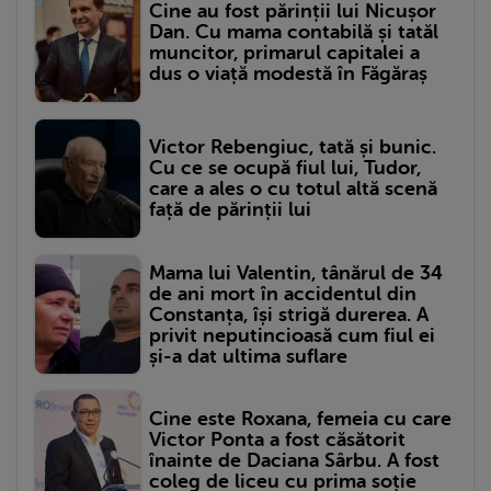
Cine au fost părinții lui Nicușor
Dan. Cu mama contabilă și tatăl
muncitor, primarul capitalei a
dus o viață modestă în Făgăraș
Victor Rebengiuc, tată și bunic.
Cu ce se ocupă fiul lui, Tudor,
care a ales o cu totul altă scenă
față de părinții lui
Mama lui Valentin, tânărul de 34
de ani mort în accidentul din
Constanța, își strigă durerea. A
privit neputincioasă cum fiul ei
și-a dat ultima suflare
Cine este Roxana, femeia cu care
Victor Ponta a fost căsătorit
înainte de Daciana Sârbu. A fost
coleg de liceu cu prima soție