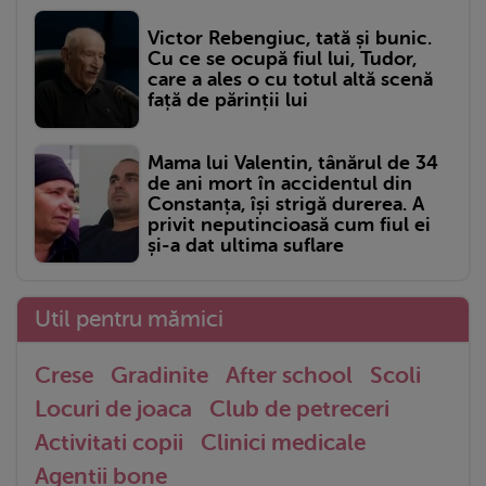
Victor Rebengiuc, tată și bunic.
Cu ce se ocupă fiul lui, Tudor,
care a ales o cu totul altă scenă
față de părinții lui
Mama lui Valentin, tânărul de 34
de ani mort în accidentul din
Constanța, își strigă durerea. A
privit neputincioasă cum fiul ei
și-a dat ultima suflare
Util pentru mămici
Crese
Gradinite
After school
Scoli
Locuri de joaca
Club de petreceri
Activitati copii
Clinici medicale
Agentii bone