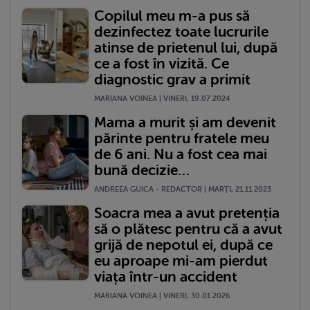
Copilul meu m-a pus să
dezinfectez toate lucrurile
atinse de prietenul lui, după
ce a fost în vizită. Ce
diagnostic grav a primit
MARIANA VOINEA | VINERI, 19.07.2024
Mama a murit și am devenit
părinte pentru fratele meu
de 6 ani. Nu a fost cea mai
bună decizie…
ANDREEA GUICA - REDACTOR | MARŢI, 21.11.2023
Soacra mea a avut pretenția
să o plătesc pentru că a avut
grijă de nepotul ei, după ce
eu aproape mi-am pierdut
viața într-un accident
MARIANA VOINEA | VINERI, 30.01.2026