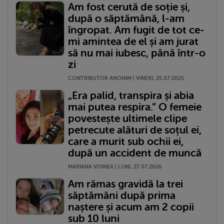
Am fost cerută de soție și,
după o săptămână, l-am
îngropat. Am fugit de tot ce-
mi amintea de el și am jurat
să nu mai iubesc, până într-o
zi
CONTRIBUTOR ANONIM | VINERI, 25.07.2025
„Era palid, transpira și abia
mai putea respira.” O femeie
povestește ultimele clipe
petrecute alături de soțul ei,
care a murit sub ochii ei,
după un accident de muncă
MARIANA VOINEA | LUNI, 27.07.2026
Am rămas gravidă la trei
săptămâni după prima
naștere și acum am 2 copii
sub 10 luni