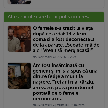
Alte articole care te-ar putea interesa
O femeie s-a trezit la viață
după ce a stat 14 zile în
comă și a fost deconectată
de la aparate. „Scoate-mă de
aici! Vreau să merg acasă!”
MARIANA VOINEA | JOI, 26.10.2023
Am fost însărcinată cu
gemeni și mi s-a spus că una
dintre fetițe a murit la
naștere. Trei ani mai târziu, i-
am văzut poza pe internet
postată de o femeie
necunoscută
MARIANA VOINEA | MIERCURI, 01.04.2026