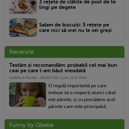
3 rețete de clătite de post de te
lingi pe degete
Salam de biscuiți: 5 rețete pe
care nici să vrei nu le vei greși
Recenzie
Testăm și recomandăm: probabil cel mai bun
ceai pe care l-am băut vreodată
GABRIELA PALADI - REDACTOR | LUNI, 15.07.2019
O regulă importantă pe care
trebuie să o respecți atunci când
ești părinte, și cu precădere acel
părinte care este principalul...
Funny by Qbebe