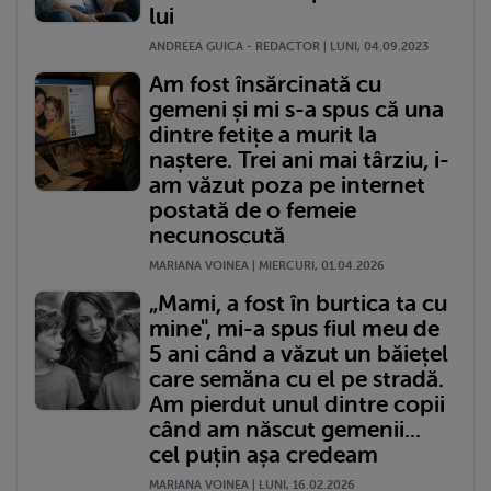
lui
ANDREEA GUICA - REDACTOR | LUNI, 04.09.2023
Am fost însărcinată cu
gemeni și mi s-a spus că una
dintre fetițe a murit la
naștere. Trei ani mai târziu, i-
am văzut poza pe internet
postată de o femeie
necunoscută
MARIANA VOINEA | MIERCURI, 01.04.2026
„Mami, a fost în burtica ta cu
mine", mi-a spus fiul meu de
5 ani când a văzut un băiețel
care semăna cu el pe stradă.
Am pierdut unul dintre copii
când am născut gemenii...
cel puțin așa credeam
MARIANA VOINEA | LUNI, 16.02.2026