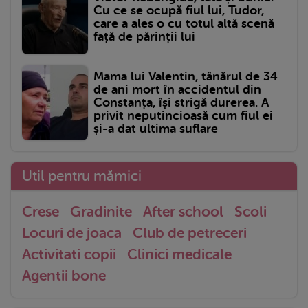
Cu ce se ocupă fiul lui, Tudor,
care a ales o cu totul altă scenă
față de părinții lui
Mama lui Valentin, tânărul de 34
de ani mort în accidentul din
Constanța, își strigă durerea. A
privit neputincioasă cum fiul ei
și-a dat ultima suflare
Util pentru mămici
Crese
Gradinite
After school
Scoli
Locuri de joaca
Club de petreceri
Activitati copii
Clinici medicale
Agentii bone