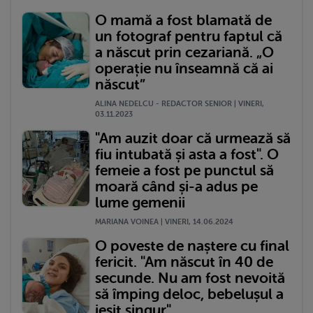
O mamă a fost blamată de
un fotograf pentru faptul că
a născut prin cezariană. „O
operație nu înseamnă că ai
născut”
ALINA NEDELCU - REDACTOR SENIOR | VINERI,
03.11.2023
"Am auzit doar că urmează să
fiu intubată și asta a fost". O
femeie a fost pe punctul să
moară când și-a adus pe
lume gemenii
MARIANA VOINEA | VINERI, 14.06.2024
O poveste de naștere cu final
fericit. "Am născut în 40 de
secunde. Nu am fost nevoită
să împing deloc, bebelușul a
ieșit singur"