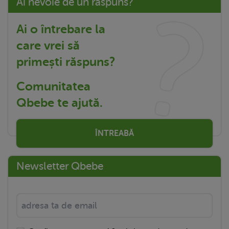
Ai nevoie de un răspuns?
Ai o întrebare la
care vrei să
primești răspuns?
Comunitatea
Qbebe te ajută.
ÎNTREABĂ
Newsletter Qbebe