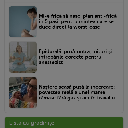
Mi-e frică să nasc: plan anti-frică
în 5 pași, pentru mintea care se
duce direct la worst-case
Epidurală: pro/contra, mituri și
întrebările corecte pentru
anestezist
Naștere acasă pusă la încercare:
povestea reală a unei mame
rămase fără gaz și aer în travaliu
Listă cu grădinițe