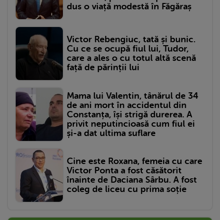
dus o viață modestă în Făgăraș
Victor Rebengiuc, tată și bunic.
Cu ce se ocupă fiul lui, Tudor,
care a ales o cu totul altă scenă
față de părinții lui
Mama lui Valentin, tânărul de 34
de ani mort în accidentul din
Constanța, își strigă durerea. A
privit neputincioasă cum fiul ei
și-a dat ultima suflare
Cine este Roxana, femeia cu care
Victor Ponta a fost căsătorit
înainte de Daciana Sârbu. A fost
coleg de liceu cu prima soție