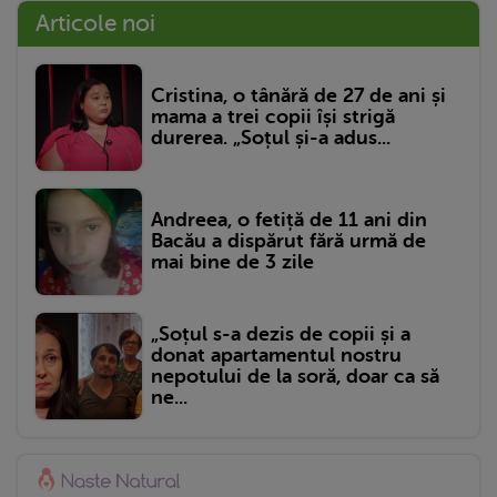
Articole noi
Cristina, o tânără de 27 de ani și
mama a trei copii își strigă
durerea. „Soțul și-a adus...
Andreea, o fetiță de 11 ani din
Bacău a dispărut fără urmă de
mai bine de 3 zile
„Soțul s-a dezis de copii și a
donat apartamentul nostru
nepotului de la soră, doar ca să
ne...