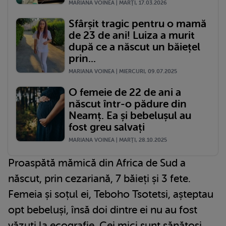
MARIANA VOINEA | MARŢI, 17.03.2026
Sfârșit tragic pentru o mamă
de 23 de ani! Luiza a murit
după ce a născut un băiețel
prin...
MARIANA VOINEA | MIERCURI, 09.07.2025
O femeie de 22 de ani a
născut într-o pădure din
Neamț. Ea și bebelușul au
fost greu salvați
MARIANA VOINEA | MARŢI, 28.10.2025
Proaspătă mămică din Africa de Sud a
născut, prin cezariană, 7 băieți și 3 fete.
Femeia și soțul ei, Teboho Tsotetsi, așteptau
opt bebeluși, însă doi dintre ei nu au fost
văzuți la ecografie. Cei mici sunt sănătoși,