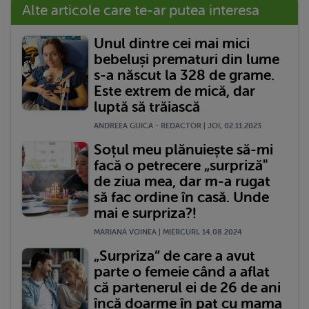
Alte articole care te-ar putea interesa
Unul dintre cei mai mici
bebeluși prematuri din lume
s-a născut la 328 de grame.
Este extrem de mică, dar
luptă să trăiască
ANDREEA GUICA - REDACTOR | JOI, 02.11.2023
Soțul meu plănuiește să-mi
facă o petrecere „surpriză"
de ziua mea, dar m-a rugat
să fac ordine în casă. Unde
mai e surpriza?!
MARIANA VOINEA | MIERCURI, 14.08.2024
„Surpriza” de care a avut
parte o femeie când a aflat
că partenerul ei de 26 de ani
încă doarme în pat cu mama