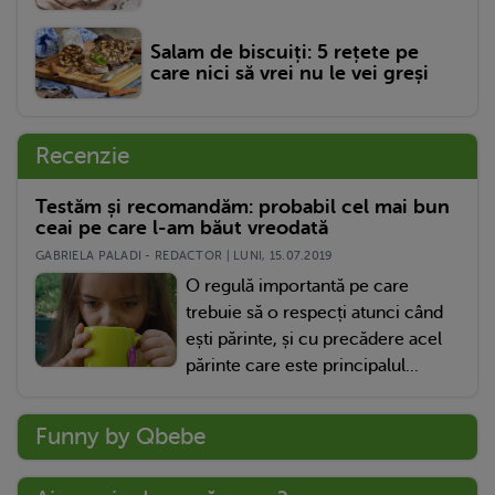
Salam de biscuiți: 5 rețete pe
care nici să vrei nu le vei greși
Recenzie
Testăm și recomandăm: probabil cel mai bun
ceai pe care l-am băut vreodată
GABRIELA PALADI - REDACTOR | LUNI, 15.07.2019
O regulă importantă pe care
trebuie să o respecți atunci când
ești părinte, și cu precădere acel
părinte care este principalul...
Funny by Qbebe