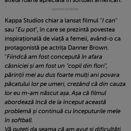
Kappa Studios chiar a lansat filmul "
I can
"
sau "
Eu pot
", în care se prezintă povestea
inspirațională de viață a femeii, având-o ca
protagonistă pe actrița Danner Brown.
"
Fiindcă am fost concepută în afara
căsniciei și am fost un "copil din flori",
părinții mei au dus foarte mulți ani povara
păcatului lor pe umeri, crezând că din cauza
lor eu m-am născut așa. Așa că filmul
abordează încă de la început această
problemă și continuă cu începuturile mele
în softball.
Vă puteți da seama că am avut și dificultăți