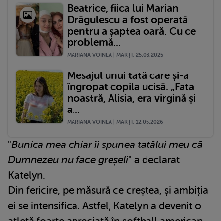
Beatrice, fiica lui Marian
Drăgulescu a fost operată
pentru a șaptea oară. Cu ce
problemă...
MARIANA VOINEA | MARŢI, 25.03.2025
Mesajul unui tată care și-a
îngropat copila ucisă. „Fata
noastră, Alisia, era virgină și
a...
MARIANA VOINEA | MARŢI, 12.05.2026
"
Bunica mea chiar îi spunea tatălui meu că
Dumnezeu nu face greșeli
" a declarat
Katelyn.
Din fericire, pe măsură ce creștea, și ambiția
ei se intensifica. Astfel, Katelyn a devenit o
atletă foarte apreciată în softball american.