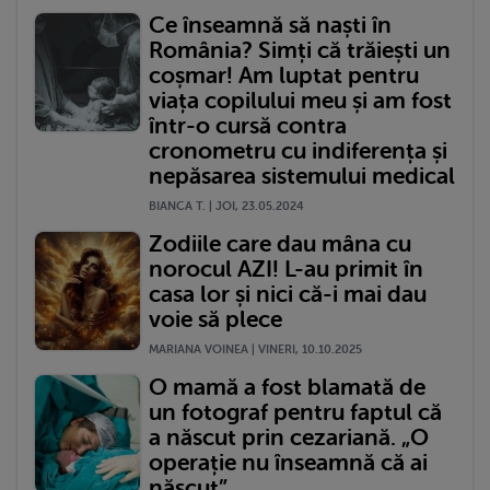
Ce înseamnă să naști în
România? Simți că trăiești un
coșmar! Am luptat pentru
viața copilului meu și am fost
într-o cursă contra
cronometru cu indiferența și
nepăsarea sistemului medical
BIANCA T. | JOI, 23.05.2024
Zodiile care dau mâna cu
norocul AZI! L-au primit în
casa lor și nici că-i mai dau
voie să plece
MARIANA VOINEA | VINERI, 10.10.2025
O mamă a fost blamată de
un fotograf pentru faptul că
a născut prin cezariană. „O
operație nu înseamnă că ai
născut”