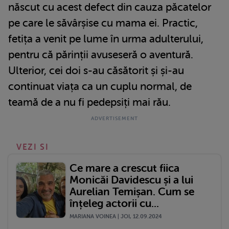
născut cu acest defect din cauza păcatelor
pe care le săvârșise cu mama ei. Practic,
fetița a venit pe lume în urma adulterului,
pentru că părinții avuseseră o aventură.
Ulterior, cei doi s-au căsătorit și și-au
continuat viața ca un cuplu normal, de
teamă de a nu fi pedepsiți mai rău.
VEZI SI
Ce mare a crescut fiica
Monicăi Davidescu și a lui
Aurelian Temișan. Cum se
înțeleg actorii cu...
MARIANA VOINEA | JOI, 12.09.2024