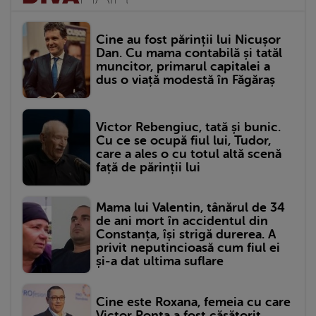
Cine au fost părinții lui Nicușor
Dan. Cu mama contabilă și tatăl
muncitor, primarul capitalei a
dus o viață modestă în Făgăraș
Victor Rebengiuc, tată și bunic.
Cu ce se ocupă fiul lui, Tudor,
care a ales o cu totul altă scenă
față de părinții lui
Mama lui Valentin, tânărul de 34
de ani mort în accidentul din
Constanța, își strigă durerea. A
privit neputincioasă cum fiul ei
și-a dat ultima suflare
Cine este Roxana, femeia cu care
Victor Ponta a fost căsătorit