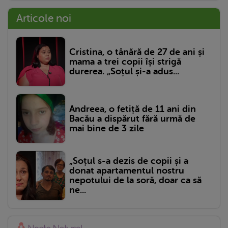
Articole noi
Cristina, o tânără de 27 de ani și
mama a trei copii își strigă
durerea. „Soțul și-a adus...
Andreea, o fetiță de 11 ani din
Bacău a dispărut fără urmă de
mai bine de 3 zile
„Soțul s-a dezis de copii și a
donat apartamentul nostru
nepotului de la soră, doar ca să
ne...