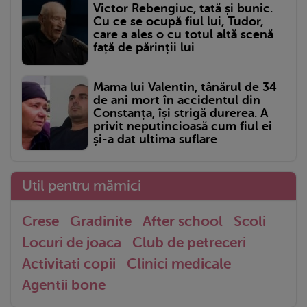
Victor Rebengiuc, tată și bunic.
Cu ce se ocupă fiul lui, Tudor,
care a ales o cu totul altă scenă
față de părinții lui
Mama lui Valentin, tânărul de 34
de ani mort în accidentul din
Constanța, își strigă durerea. A
privit neputincioasă cum fiul ei
și-a dat ultima suflare
Util pentru mămici
Crese
Gradinite
After school
Scoli
Locuri de joaca
Club de petreceri
Activitati copii
Clinici medicale
Agentii bone