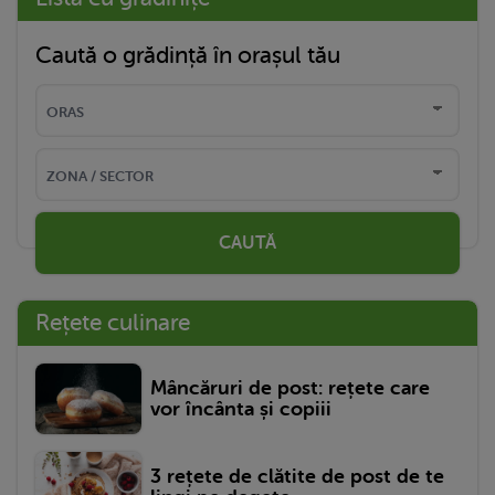
Caută o grădință în orașul tău
CAUTĂ
Rețete culinare
Mâncăruri de post: rețete care
vor încânta și copiii
3 rețete de clătite de post de te