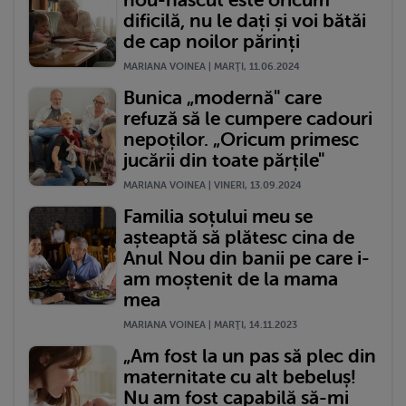
dificilă, nu le dați și voi bătăi
de cap noilor părinți
MARIANA VOINEA | MARŢI, 11.06.2024
Bunica „modernă" care
refuză să le cumpere cadouri
nepoților. „Oricum primesc
jucării din toate părțile"
MARIANA VOINEA | VINERI, 13.09.2024
Familia soțului meu se
așteaptă să plătesc cina de
Anul Nou din banii pe care i-
am moștenit de la mama
mea
MARIANA VOINEA | MARŢI, 14.11.2023
„Am fost la un pas să plec din
maternitate cu alt bebeluș!
Nu am fost capabilă să-mi