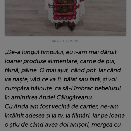
„
De-a lungul timpului, eu i-am mai dăruit
Ioanei produse alimentare, carne de pui,
făină, pâine. O mai ajut, când pot. Iar când
va naște, văd ce va fi, băiat sau fată, și voi
cumpăra hăinuțe, ca să-i îmbrac bebelușul,
în amintirea Andei Călugăreanu.
Cu Anda am fost vecină de cartier, ne-am
întâlnit adesea și la tv, la filmări. Iar pe Ioana
o știu de când avea doi anișori, mergea cu