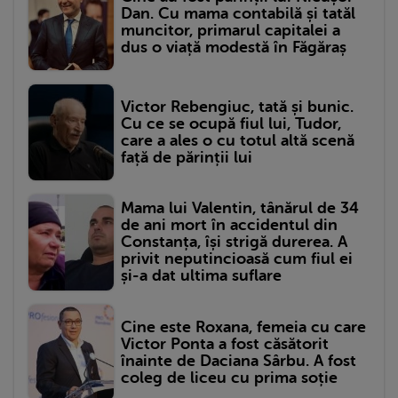
Dan. Cu mama contabilă și tatăl
muncitor, primarul capitalei a
dus o viață modestă în Făgăraș
Victor Rebengiuc, tată și bunic.
Cu ce se ocupă fiul lui, Tudor,
care a ales o cu totul altă scenă
față de părinții lui
Mama lui Valentin, tânărul de 34
de ani mort în accidentul din
Constanța, își strigă durerea. A
privit neputincioasă cum fiul ei
și-a dat ultima suflare
Cine este Roxana, femeia cu care
Victor Ponta a fost căsătorit
înainte de Daciana Sârbu. A fost
coleg de liceu cu prima soție