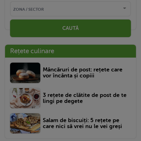
CAUTĂ
Rețete culinare
Mâncăruri de post: rețete care
vor încânta și copiii
3 rețete de clătite de post de te
lingi pe degete
Salam de biscuiți: 5 rețete pe
care nici să vrei nu le vei greși