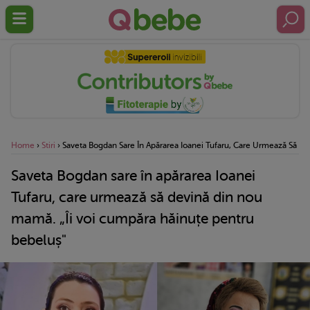
Home
›
Stiri
›
Saveta Bogdan Sare În Apărarea Ioanei Tufaru, Care Urmează Să D
Saveta Bogdan sare în apărarea Ioanei
Tufaru, care urmează să devină din nou
mamă. „Îi voi cumpăra hăinuțe pentru
bebeluș"