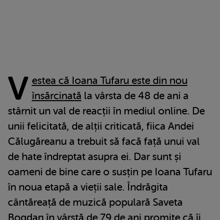
V
estea că Ioana Tufaru este din nou
însărcinată
la vârsta de 48 de ani a
stârnit un val de reacții în mediul online. De
unii felicitată, de alții criticată, fiica Andei
Călugăreanu a trebuit să facă față unui val
de hate îndreptat asupra ei. Dar sunt și
oameni de bine care o susțin pe Ioana Tufaru
în noua etapă a vieții sale. Îndrăgita
cântăreață de muzică populară Saveta
Bogdan în vârstă de 79 de ani promite că îi