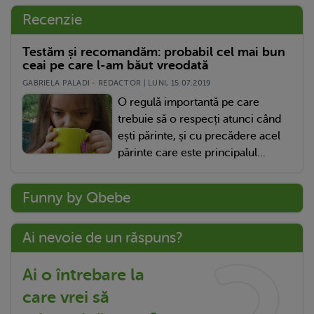
Recenzie
Testăm și recomandăm: probabil cel mai bun
ceai pe care l-am băut vreodată
GABRIELA PALADI - REDACTOR | LUNI, 15.07.2019
O regulă importantă pe care
trebuie să o respecți atunci când
ești părinte, și cu precădere acel
părinte care este principalul...
Funny by Qbebe
Ai nevoie de un răspuns?
Ai o întrebare la
care vrei să