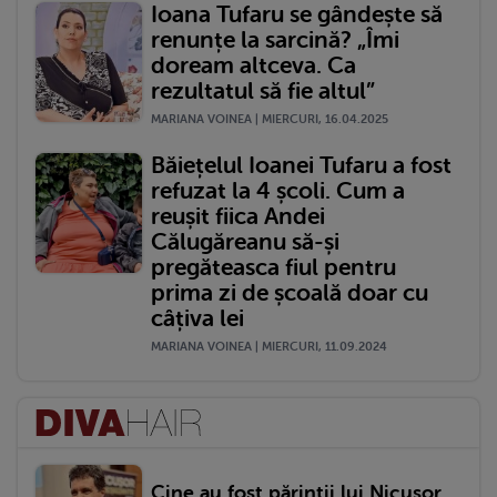
Ioana Tufaru se gândește să
renunțe la sarcină? „Îmi
doream altceva. Ca
rezultatul să fie altul”
MARIANA VOINEA | MIERCURI, 16.04.2025
Băiețelul Ioanei Tufaru a fost
refuzat la 4 școli. Cum a
reușit fiica Andei
Călugăreanu să-și
pregăteasca fiul pentru
prima zi de școală doar cu
câțiva lei
MARIANA VOINEA | MIERCURI, 11.09.2024
Cine au fost părinții lui Nicușor