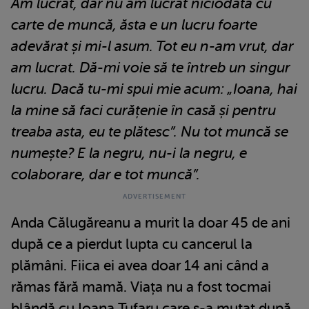
Am lucrat, dar nu am lucrat niciodată cu
carte de muncă, ăsta e un lucru foarte
adevărat și mi-l asum. Tot eu n-am vrut, dar
am lucrat. Dă-mi voie să te întreb un singur
lucru. Dacă tu-mi spui mie acum: „Ioana, hai
la mine să faci curățenie în casă și pentru
treaba asta, eu te plătesc”. Nu tot muncă se
numește? E la negru, nu-i la negru, e
colaborare, dar e tot muncă”.
Anda Călugăreanu a murit la doar 45 de ani
după ce a pierdut lupta cu cancerul la
plămâni. Fiica ei avea doar 14 ani când a
rămas fără mamă. Viața nu a fost tocmai
blândă cu Ioana Tufaru care s-a mutat după