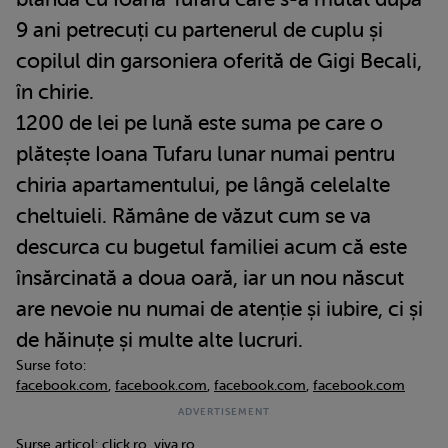
9 ani petrecuți cu partenerul de cuplu și
copilul din garsoniera oferită de Gigi Becali,
în chirie.
1200 de lei pe lună este suma pe care o
plătește Ioana Tufaru lunar numai pentru
chiria apartamentului, pe lângă celelalte
cheltuieli. Rămâne de văzut cum se va
descurca cu bugetul familiei acum că este
însărcinată a doua oară, iar un nou născut
are nevoie nu numai de atenție și iubire, ci și
de hăinuțe și multe alte lucruri.
Surse foto:
facebook.com
,
facebook.com
,
facebook.com
,
facebook.com
Surse articol:
click.ro
,
viva.ro