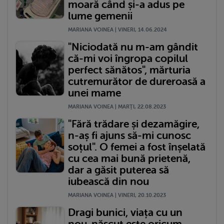
moară când și-a adus pe
lume gemenii
MARIANA VOINEA | VINERI, 14.06.2024
"Niciodată nu m-am gândit
că-mi voi îngropa copilul
perfect sănătos", mărturia
cutremurător de dureroasă a
unei mame
MARIANA VOINEA | MARŢI, 22.08.2023
"Fără trădare și dezamăgire,
n-aș fi ajuns să-mi cunosc
soțul". O femei a fost înșelată
cu cea mai bună prietenă,
dar a găsit puterea să
iubească din nou
MARIANA VOINEA | VINERI, 20.10.2023
Dragi bunici, viața cu un
nou-născut este oricum