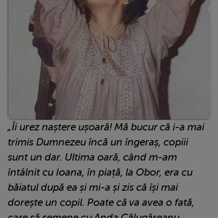
„Îi urez naștere ușoară! Mă bucur că i-a mai
trimis Dumnezeu încă un îngeraș, copiii
sunt un dar. Ultima oară, când m-am
întâlnit cu Ioana, în piață, la Obor, era cu
băiatul după ea și mi-a și zis că își mai
dorește un copil. Poate că va avea o fată,
care să semene cu Anda Călugăreanu,