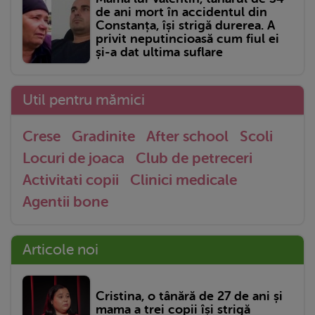
de ani mort în accidentul din
Constanța, își strigă durerea. A
privit neputincioasă cum fiul ei
și-a dat ultima suflare
Util pentru mămici
Crese
Gradinite
After school
Scoli
Locuri de joaca
Club de petreceri
Activitati copii
Clinici medicale
Agentii bone
Articole noi
Cristina, o tânără de 27 de ani și
mama a trei copii își strigă