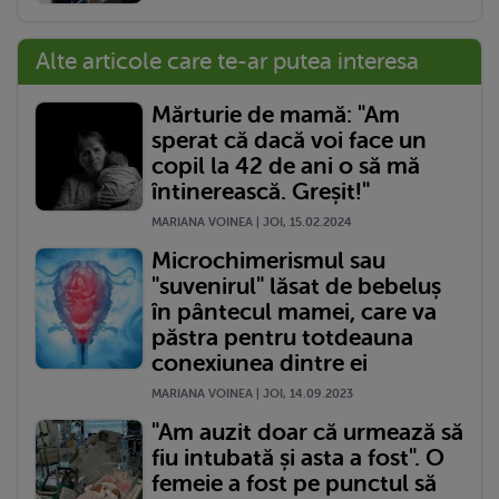
Alte articole care te-ar putea interesa
Mărturie de mamă: "Am
sperat că dacă voi face un
copil la 42 de ani o să mă
întinerească. Greșit!"
MARIANA VOINEA | JOI, 15.02.2024
Microchimerismul sau
"suvenirul" lăsat de bebeluș
în pântecul mamei, care va
păstra pentru totdeauna
conexiunea dintre ei
MARIANA VOINEA | JOI, 14.09.2023
"Am auzit doar că urmează să
fiu intubată și asta a fost". O
femeie a fost pe punctul să