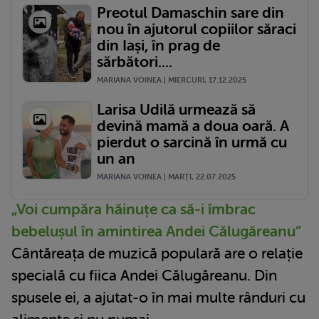
Preotul Damaschin sare din
nou în ajutorul copiilor săraci
din Iași, în prag de
sărbători....
MARIANA VOINEA | MIERCURI, 17.12.2025
Larisa Udilă urmează să
devină mamă a doua oară. A
pierdut o sarcină în urmă cu
un an
MARIANA VOINEA | MARŢI, 22.07.2025
„Voi cumpăra hăinuțe ca să-i îmbrac
bebelușul în amintirea Andei Călugăreanu”
Cântăreața de muzică populară are o relație
specială cu fiica Andei Călugăreanu. Din
spusele ei, a ajutat-o în mai multe rânduri cu